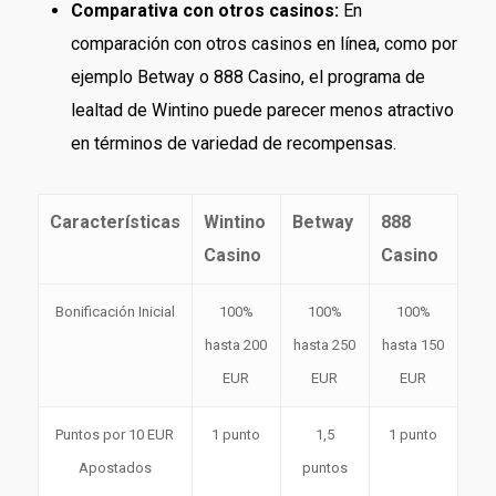
Comparativa con otros casinos:
En
comparación con otros casinos en línea, como por
ejemplo Betway o 888 Casino, el programa de
lealtad de Wintino puede parecer menos atractivo
en términos de variedad de recompensas.
Características
Wintino
Betway
888
Casino
Casino
Bonificación Inicial
100%
100%
100%
hasta 200
hasta 250
hasta 150
EUR
EUR
EUR
Puntos por 10 EUR
1 punto
1,5
1 punto
Apostados
puntos