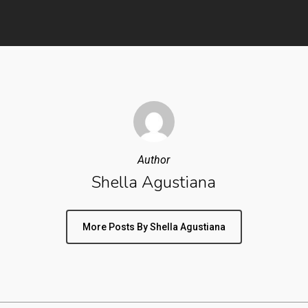
Author
Shella Agustiana
More Posts By Shella Agustiana