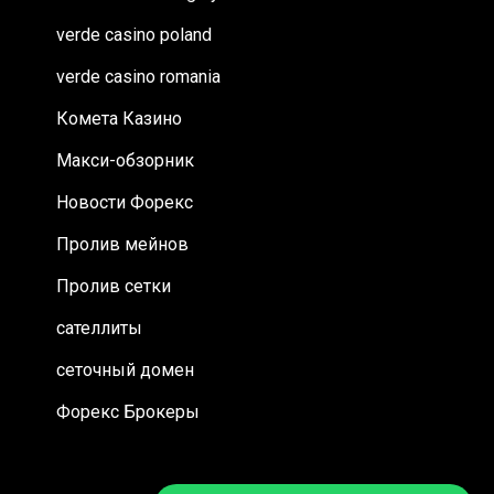
verde casino poland
verde casino romania
Комета Казино
Макси-обзорник
Новости Форекс
Пролив мейнов
Пролив сетки
сателлиты
сеточный домен
Форекс Брокеры