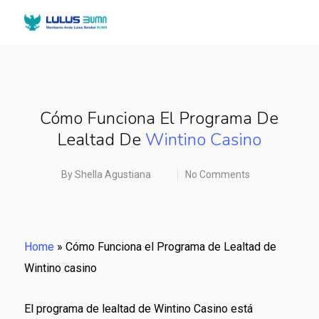
Cómo Funciona El Programa De
Lealtad De
Wintino Casino
By
Shella Agustiana
No Comments
Home
»
Cómo Funciona el Programa de Lealtad de
Wintino casino
El programa de lealtad de Wintino Casino está