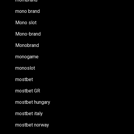
mono brand
Mono slot
Mono-brand
Monobrand
monogame
monoslot
mostbet
mostbet GR
mostbet hungary
mostbet italy
mostbet norway