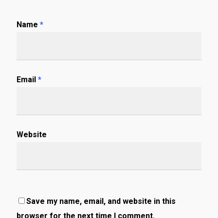
Name
*
Email
*
Website
Save my name, email, and website in this
browser for the next time I comment.