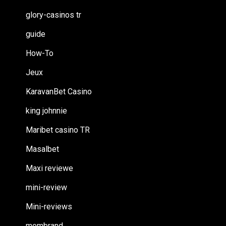
glory-casinos tr
guide
How-To
Jeux
KaravanBet Casino
king johnnie
Maribet casino TR
Masalbet
Maxi reviewe
mini-review
Mini-reviews
mombrand