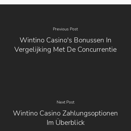
Previous Post
Wintino Casino's Bonussen In
Vergelijking Met De Concurrentie
Next Post
Wintino Casino Zahlungsoptionen
Im Überblick