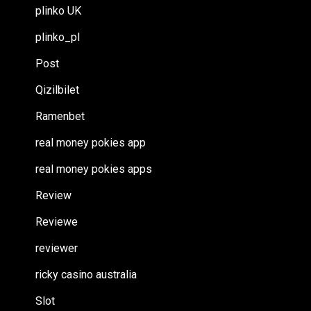
plinko UK
plinko_pl
Post
Qizilbilet
Ramenbet
real money pokies app
real money pokies apps
Review
Reviewe
reviewer
ricky casino australia
Slot