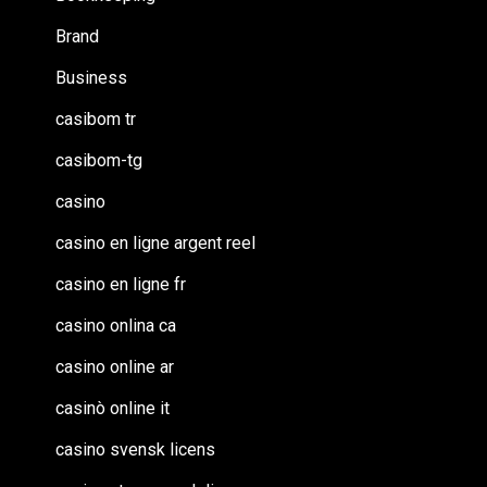
Brand
Business
casibom tr
casibom-tg
casino
casino en ligne argent reel
casino en ligne fr
casino onlina ca
casino online ar
casinò online it
casino svensk licens