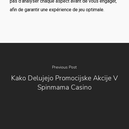
pas d’analyser chaque aspect avant de vous engager,
afin de garantir une expérience de jeu optimale.
Previous Post
Kako Delujejo Promocijske Akcije V
Spinmama Casino