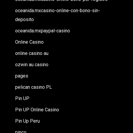
oceanida.mxcasino-online-con-bono-sin-
deposito
oceanida.mxpaypal-casino
Online Casino
online casino au
ozwin au casino
pages
pelican casino PL
Pin UP
Pin UP Online Casino
Pin Up Peru
pinco