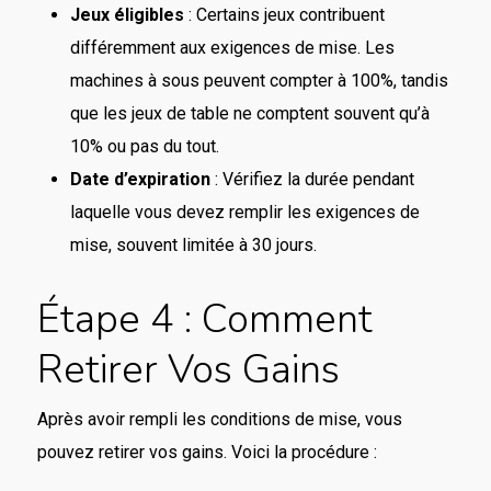
Jeux éligibles
: Certains jeux contribuent
différemment aux exigences de mise. Les
machines à sous peuvent compter à 100%, tandis
que les jeux de table ne comptent souvent qu’à
10% ou pas du tout.
Date d’expiration
: Vérifiez la durée pendant
laquelle vous devez remplir les exigences de
mise, souvent limitée à 30 jours.
Étape 4 : Comment
Retirer Vos Gains
Après avoir rempli les conditions de mise, vous
pouvez retirer vos gains. Voici la procédure :