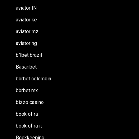
aviator IN
aviator ke
aviator mz
aviator ng
b1bet brazil
Basaribet
bbrbet colombia
bbrbet mx
bizzo casino
book of ra
book of ra it
Bookkeeping