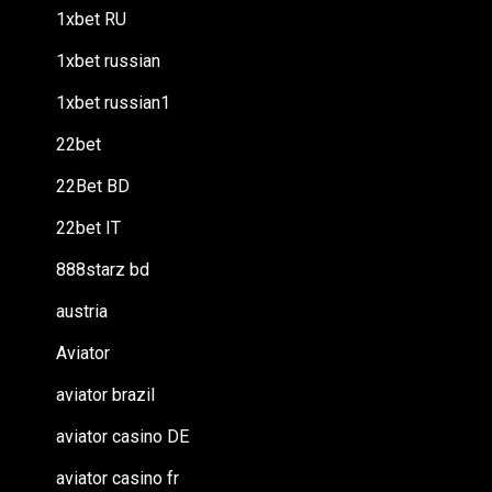
1xbet RU
1xbet russian
1xbet russian1
22bet
22Bet BD
22bet IT
888starz bd
austria
Aviator
aviator brazil
aviator casino DE
aviator casino fr