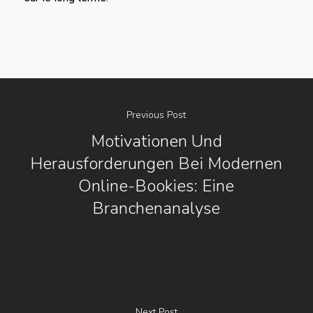
Previous Post
Motivationen Und
Herausforderungen Bei Modernen
Online-Bookies: Eine
Branchenanalyse
Next Post