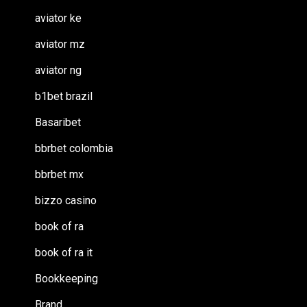
aviator ke
aviator mz
aviator ng
b1bet brazil
Basaribet
bbrbet colombia
bbrbet mx
bizzo casino
book of ra
book of ra it
Bookkeeping
Brand