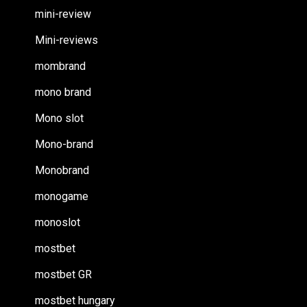
mini-review
Mini-reviews
mombrand
mono brand
Mono slot
Mono-brand
Monobrand
monogame
monoslot
mostbet
mostbet GR
mostbet hungary