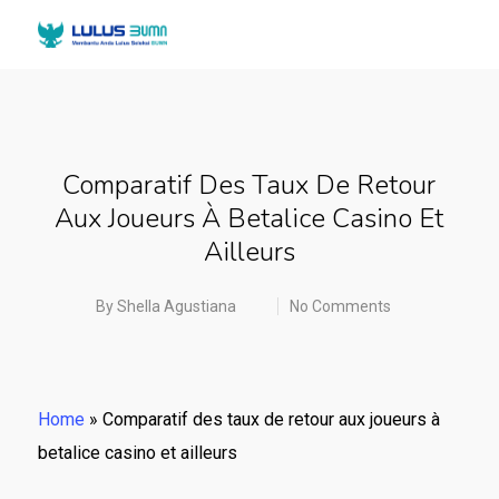
Comparatif Des Taux De Retour
Aux Joueurs À Betalice Casino Et
Ailleurs
By
Shella Agustiana
No Comments
Home
»
Comparatif des taux de retour aux joueurs à
betalice casino et ailleurs