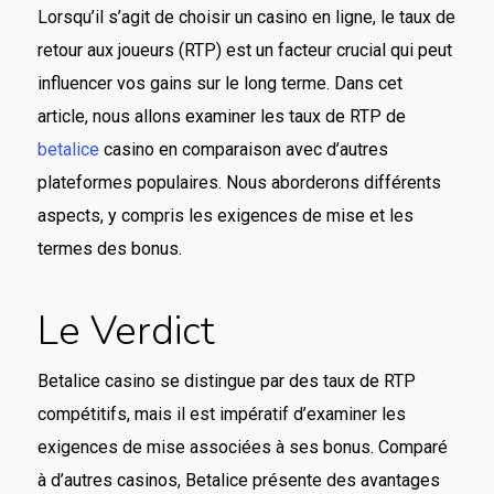
Lorsqu’il s’agit de choisir un casino en ligne, le taux de
retour aux joueurs (RTP) est un facteur crucial qui peut
influencer vos gains sur le long terme. Dans cet
article, nous allons examiner les taux de RTP de
betalice
casino en comparaison avec d’autres
plateformes populaires. Nous aborderons différents
aspects, y compris les exigences de mise et les
termes des bonus.
Le Verdict
Betalice casino se distingue par des taux de RTP
compétitifs, mais il est impératif d’examiner les
exigences de mise associées à ses bonus. Comparé
à d’autres casinos, Betalice présente des avantages