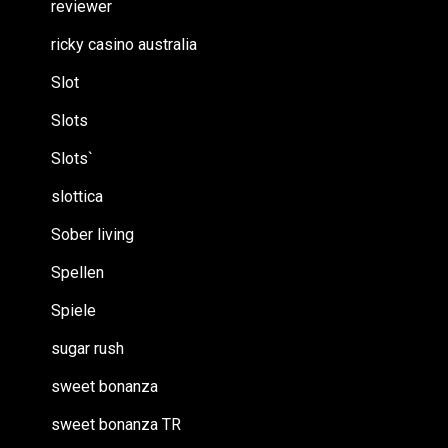
reviewer
ricky casino australia
Slot
Slots
Slots`
slottica
Sober living
Spellen
Spiele
sugar rush
sweet bonanza
sweet bonanza TR