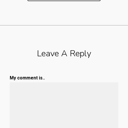
Leave A Reply
My comment is..