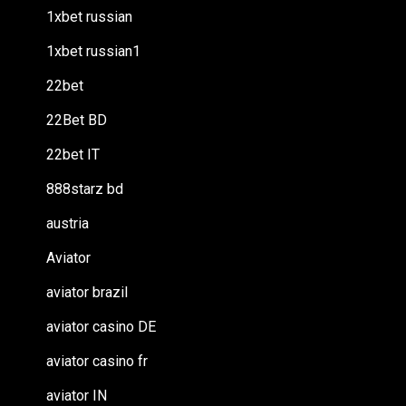
1xbet russian
1xbet russian1
22bet
22Bet BD
22bet IT
888starz bd
austria
Aviator
aviator brazil
aviator casino DE
aviator casino fr
aviator IN