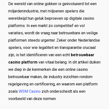
De wereld van online gokken is geëvolueerd tot een
miljardenindustrie, met miljoenen spelers die
wereldwijd hun geluk beproeven op digitale casino
platforms. In een markt zo competitief en vol
variaties, wordt de vraag naar betrouwbare en veilige
platformen steeds urgenter. Zeker onder Nederlandse
spelers, voor wie legaliteit en transparantie cruciaal
zijn, is het identificeren van een echt
betrouwbaar
casino platform
van vitaal belang. In dit artikel duiken
we diep in de kenmerken die een online casino
betrouwbaar maken, de industry inzichten rondom
regelgeving en certificering, en waarom een platform
zoals
WSM Casino
zich onderscheidt als een
voorbeeld van deze normen.