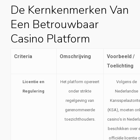
De Kernkenmerken Van
Een Betrouwbaar
Casino Platform
Criteria
Omschrijving
Voorbeeld /
Toelichting
Licentie en
Het platform opereert
Volgens de
Regulering
onder strikte
Nederlandse
regelgeving van
Kansspelautorite
gerenommeerde
(KSA), moeten onl
toezichthouders.
casino’s in Neder
beschikken over 
officiële licentie