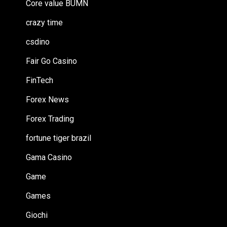
Core value BUMN
crazy time
csdino
Fair Go Casino
FinTech
Forex News
Forex Trading
fortune tiger brazil
Gama Casino
Game
Games
Giochi