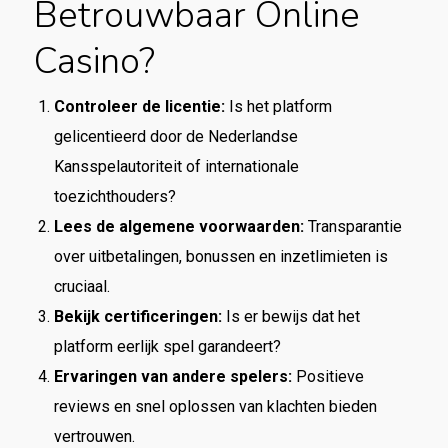
Betrouwbaar Online
Casino?
Controleer de licentie:
Is het platform
gelicentieerd door de Nederlandse
Kansspelautoriteit of internationale
toezichthouders?
Lees de algemene voorwaarden:
Transparantie
over uitbetalingen, bonussen en inzetlimieten is
cruciaal.
Bekijk certificeringen:
Is er bewijs dat het
platform eerlijk spel garandeert?
Ervaringen van andere spelers:
Positieve
reviews en snel oplossen van klachten bieden
vertrouwen.