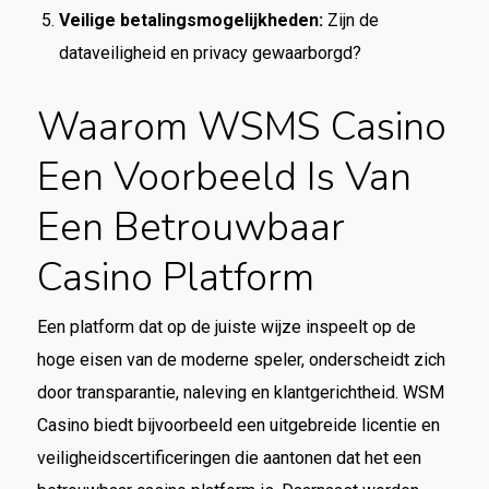
Veilige betalingsmogelijkheden:
Zijn de
dataveiligheid en privacy gewaarborgd?
Waarom WSMS Casino
Een Voorbeeld Is Van
Een Betrouwbaar
Casino Platform
Een platform dat op de juiste wijze inspeelt op de
hoge eisen van de moderne speler, onderscheidt zich
door transparantie, naleving en klantgerichtheid. WSM
Casino biedt bijvoorbeeld een uitgebreide licentie en
veiligheidscertificeringen die aantonen dat het een