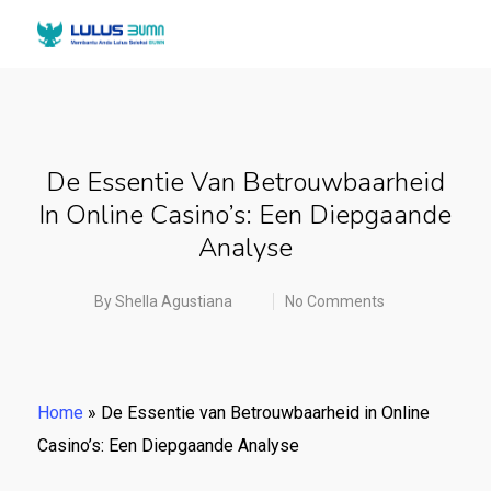
De Essentie Van Betrouwbaarheid
In Online Casino’s: Een Diepgaande
Analyse
By
Shella Agustiana
No Comments
Home
»
De Essentie van Betrouwbaarheid in Online
Casino’s: Een Diepgaande Analyse