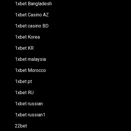
1xbet Bangladesh
1xbet Casino AZ
1xbet casino BD
1xbet Korea
1xbet KR
1xbet malaysia
1xbet Morocco
1xbet pt
1xbet RU
1xbet russian
1xbet russian1
22bet