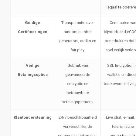
legaal te operere
Geldige
Transparantie over
Certificaten va
Certificeringen
random number
bijvoorbeeld eCO
generators, audits en
benadrukken dat 
fair play.
spel eerlijk verloo
Veilige
Gebruik van
SSL Encryption, 
Betalingsopties
geavanceerde
wallets, en direc
encryptie en
bankoverschrijvin
betrouwbare
betalingspartners.
Klantondersteuning
24/7 beschikbaarheid
Live chat, e-mail,
via verschillende
telefonische
communicatiekanalen.
ondersteuning