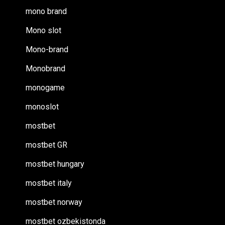
mono brand
Mono slot
Mono-brand
Monobrand
monogame
monoslot
mostbet
mostbet GR
mostbet hungary
mostbet italy
mostbet norway
mostbet ozbekistonda