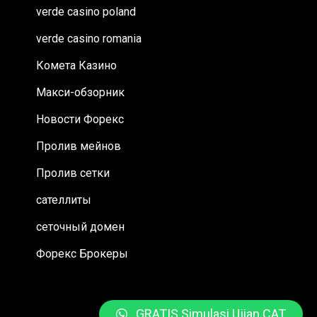
verde casino poland
verde casino romania
Комета Казино
Макси-обзорник
Новости Форекс
Пролив мейнов
Пролив сетки
сателлиты
сеточный домен
Форекс Брокеры
GRATIS Simulasi Ujian CAT