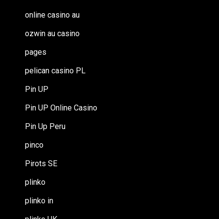
online casino au
ozwin au casino
pages
pelican casino PL
Pin UP
Pin UP Online Casino
Pin Up Peru
pinco
Pirots SE
plinko
plinko in