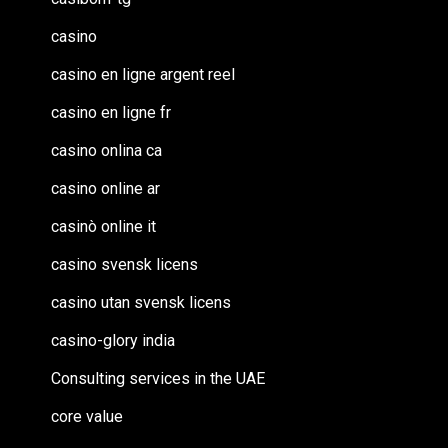
casino
casino en ligne argent reel
casino en ligne fr
casino onlina ca
casino online ar
casinò online it
casino svensk licens
casino utan svensk licens
casino-glory india
Consulting services in the UAE
core value