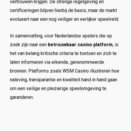
vertrouwen krijgen. De strenge regelgeving en
certificeringen blijven hierbij de basis, maar de markt
evolueert naar een nog veiliger en eerlijker speelveld.
In samenvatting, voor Nederlandse spelers die op
zoek zijn naar een
betrouwbaar casino platform
, is
het van belang kritische criteria te toetsen en zich te
laten informeren via erkende, gerenommeerde
bronnen. Platforms zoals WSM Casino illustreren hoe
naleving, transparantie en kwaliteit hand in hand gaan
om een veilige en plezierige speelomgeving te
garanderen.