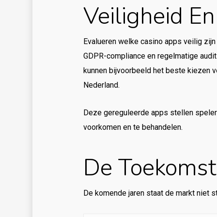
Veiligheid E
Evalueren welke casino apps veilig zijn
GDPR-compliance en regelmatige audits
kunnen bijvoorbeeld het beste kiezen vo
Nederland.
Deze gereguleerde apps stellen spelers
voorkomen en te behandelen.
De Toekomst
De komende jaren staat de markt niet sti