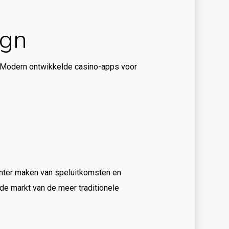
zy time
ign
ino
r Go Casino
. Modern ontwikkelde casino-apps voor
Tech
rex News
ex Trading
tune tiger brazil
ma Casino
ranter maken van speluitkomsten en
me
 de markt van de meer traditionele
mes
chi