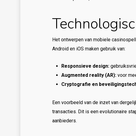
Technologisc
Het ontwerpen van mobiele casinospell
Android en iOS maken gebruik van:
Responsieve design:
gebruiksvrie
Augmented reality (AR):
voor mee
Cryptografie en beveiligingstec
Een voorbeeld van de inzet van dergelij
transacties. Dit is een evolutionaire s
aanbieders.