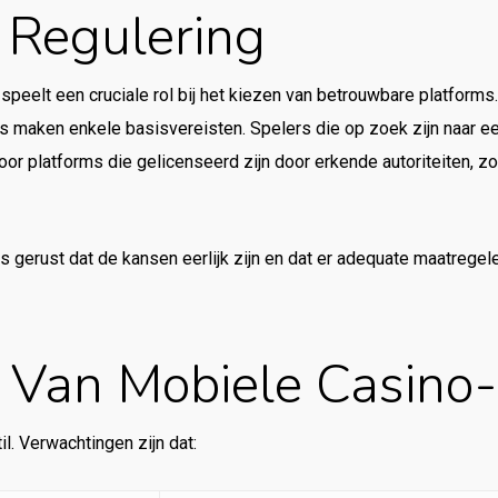
glo
n Regulering
gui
Ho
 speelt een cruciale rol bij het kiezen van betrouwbare platforms
 maken enkele basisvereisten. Spelers die op zoek zijn naar 
Je
or platforms die gelicenseerd zijn door erkende autoriteiten, zo
Kar
kin
 gerust dat de kansen eerlijk zijn en dat er adequate maatregel
Mar
Ma
Max
 Van Mobiele Casino-
min
Min
l. Verwachtingen zijn dat:
mo