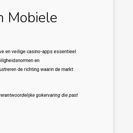
tbet tr
n Mobiele
stbet скачать
tbet скачать ru
Bet casino DE
jack bet brazil
eve en veilige casino-apps essentieel
eiligheidsnormen en
bbrbet-casino
ustreren de richting waarin de markt
ws
anida.mxcasino-online-bono-por-registro
verantwoordelijke gokervaring die past
anida.mxcasino-online-con-bono-sin-deposito
anida.mxpaypal-casino
ine Casino
ine casino au