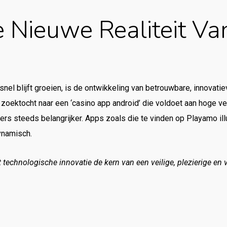
mos
e Nieuwe Realiteit Va
mo
mos
Mr 
mr 
el blijft groeien, is de ontwikkeling van betrouwbare, innovati
e zoektocht naar een ‘casino app android’ die voldoet aan hoge v
mx-
ers steeds belangrijker. Apps zoals die te vinden op Playamo ill
ne
ynamisch.
oce
 technologische innovatie de kern van een veilige, plezierige en 
oce
oce
Onl
onl