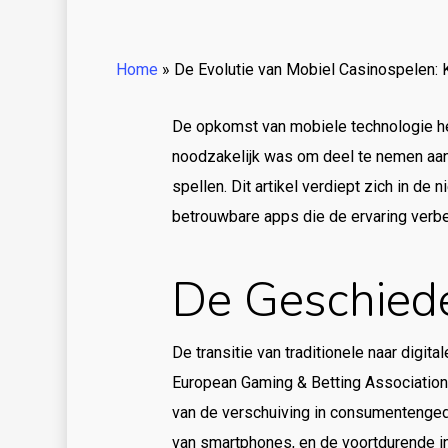
Home
»
De Evolutie van Mobiel Casinospelen: K
De opkomst van mobiele technologie he
noodzakelijk was om deel te nemen aan g
spellen. Dit artikel verdiept zich in d
betrouwbare apps die de ervaring verbe
De Geschiede
De transitie van traditionele naar digi
European Gaming & Betting Association 
van de verschuiving in consumentenged
van smartphones, en de voortdurende in