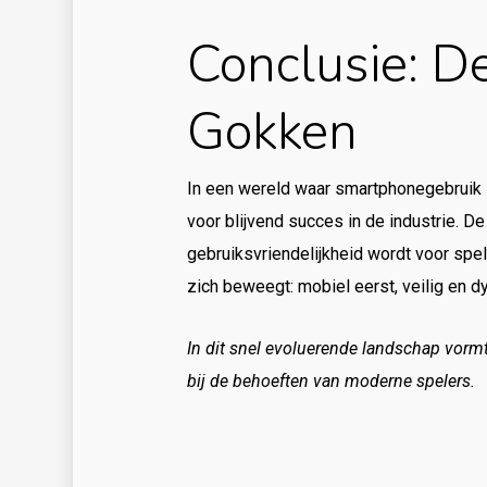
Conclusie: D
Gokken
In een wereld waar smartphonegebruik sn
voor blijvend succes in de industrie. D
gebruiksvriendelijkheid wordt voor spel
zich beweegt: mobiel eerst, veilig en d
In dit snel evoluerende landschap vormt
bij de behoeften van moderne spelers.