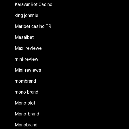
KaravanBet Casino
king johnnie
Maribet casino TR
Masalbet
Maxi reviewe
mini-review
Mini-reviews
mombrand
mono brand
Mono slot
Mono-brand
Monobrand