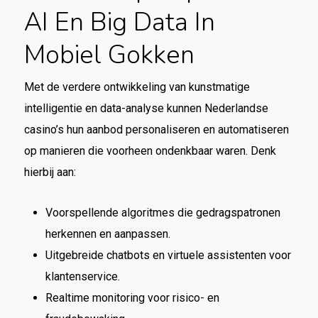
AI En Big Data In
Mobiel Gokken
Met de verdere ontwikkeling van kunstmatige
intelligentie en data-analyse kunnen Nederlandse
casino’s hun aanbod personaliseren en automatiseren
op manieren die voorheen ondenkbaar waren. Denk
hierbij aan:
Voorspellende algoritmes die gedragspatronen
herkennen en aanpassen.
Uitgebreide chatbots en virtuele assistenten voor
klantenservice.
Realtime monitoring voor risico- en