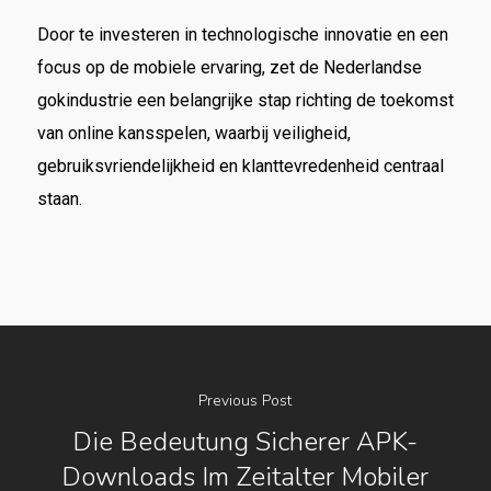
Door te investeren in technologische innovatie en een
focus op de mobiele ervaring, zet de Nederlandse
gokindustrie een belangrijke stap richting de toekomst
van online kansspelen, waarbij veiligheid,
gebruiksvriendelijkheid en klanttevredenheid centraal
staan.
Previous Post
Die Bedeutung Sicherer APK-
Downloads Im Zeitalter Mobiler