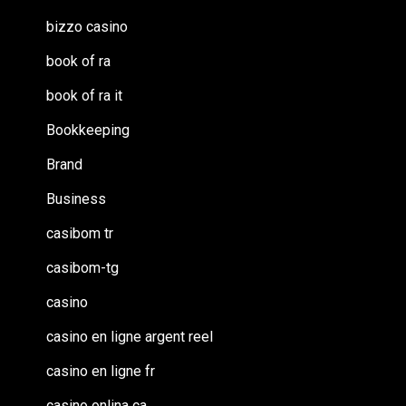
bizzo casino
book of ra
book of ra it
Bookkeeping
Brand
Business
casibom tr
casibom-tg
casino
casino en ligne argent reel
casino en ligne fr
casino onlina ca