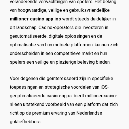
veranderende verwachtingen van spelers. Het belang
van hoogwaardige, veilige en gebruiksvriendelijke
millioner casino app ios
wordt steeds duidelijker in
dit landschap. Casino-operators die investeren in
geautomatiseerde, digitale oplossingen en de
optimalisatie van hun mobiele platformen, kunnen zich
onderscheiden in een competitieve markt en hun
spelers een veilige en plezierige beleving bieden.
Voor degenen die geïnteresseerd zijn in specifieke
toepassingen en strategische voordelen van iOS-
geoptimaliseerde casino-apps, biedt millionercasino-
nl een uitstekend voorbeeld van een platform dat zich
richt op de premium ervaring van Nederlandse
gokliefhebbers.