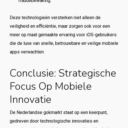
fraudebewaking.
Deze technologieën versterken niet alleen de
veiligheid en efficiëntie, maar zorgen ook voor een
meer op maat gemaakte ervaring voor iOS-gebruikers
die de luxe van snelle, betrouwbare en veilige mobiele
apps verwachten.
Conclusie: Strategische
Focus Op Mobiele
Innovatie
De Nederlandse gokmarkt staat op een keerpunt,
gedreven door technologische innovaties en