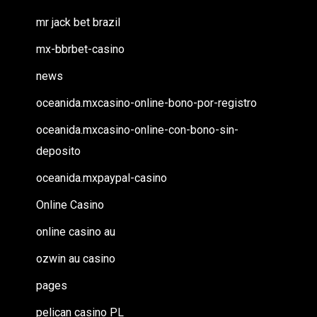
mr jack bet brazil
mx-bbrbet-casino
news
oceanida.mxcasino-online-bono-por-registro
oceanida.mxcasino-online-con-bono-sin-
deposito
oceanida.mxpaypal-casino
Online Casino
online casino au
ozwin au casino
pages
pelican casino PL