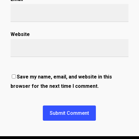
Website
Save my name, email, and website in this
browser for the next time I comment.