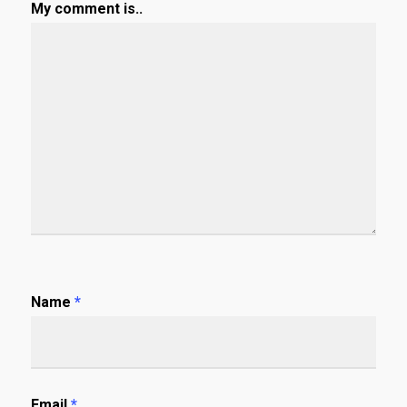
My comment is..
Name
*
Email
*