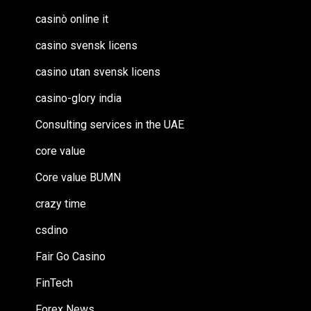
casinò online it
casino svensk licens
casino utan svensk licens
casino-glory india
Consulting services in the UAE
core value
Core value BUMN
crazy time
csdino
Fair Go Casino
FinTech
Forex News