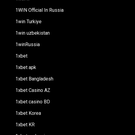
1WIN Official In Russia
1win Turkiye
1win uzbekistan
1winRussia
1xbet
1xbet apk
1xbet Bangladesh
1xbet Casino AZ
1xbet casino BD
1xbet Korea
1xbet KR