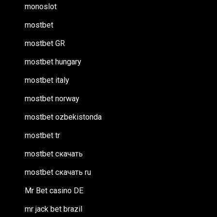
monoslot
mostbet
mostbet GR
mostbet hungary
mostbet italy
mostbet norway
mostbet ozbekistonda
mostbet tr
mostbet скачать
mostbet скачать ru
Mr Bet casino DE
mr jack bet brazil