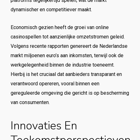
platforms tegelijkertijd spelen, wat de markt
dynamischer en competitiever maakt.
Economisch gezien heeft de groei van online
casinospellen tot aanzienlijke omzetstromen geleid.
Volgens recente rapporten genereert de Nederlandse
markt miljoenen euro’s aan inkomsten, terwijl ook de
werkgelegenheid binnen de industrie toeneemt.
Hierbij is het cruciaal dat aanbieders transparant en
verantwoord opereren, vooral binnen een
gereguleerde omgeving die gericht is op bescherming
van consumenten.
Innovaties En