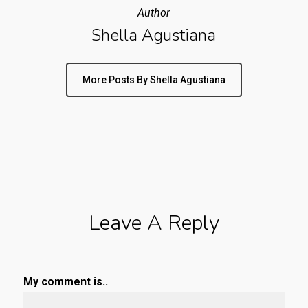
Author
Shella Agustiana
More Posts By Shella Agustiana
Leave A Reply
My comment is..