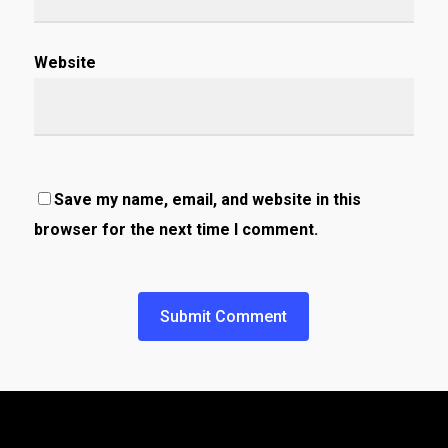
Website
Save my name, email, and website in this
browser for the next time I comment.