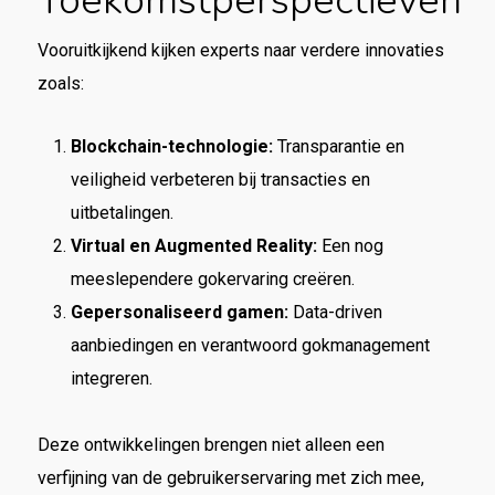
Toekomstperspectieven
Vooruitkijkend kijken experts naar verdere innovaties
zoals:
Blockchain-technologie:
Transparantie en
veiligheid verbeteren bij transacties en
uitbetalingen.
Virtual en Augmented Reality:
Een nog
meeslependere gokervaring creëren.
Gepersonaliseerd gamen:
Data-driven
aanbiedingen en verantwoord gokmanagement
integreren.
Deze ontwikkelingen brengen niet alleen een
verfijning van de gebruikerservaring met zich mee,