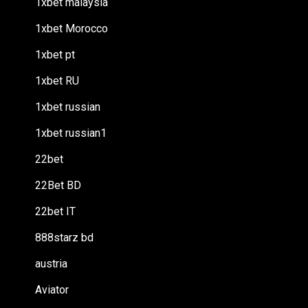
1xbet malaysia
1xbet Morocco
1xbet pt
1xbet RU
1xbet russian
1xbet russian1
22bet
22Bet BD
22bet IT
888starz bd
austria
Aviator