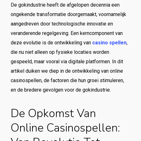
De gokindustrie heeft de afgelopen decennia een
ongekende transformatie doorgemaakt, voornamelijk
aangedreven door technologische innovatie en
veranderende regelgeving. Een kerncomponent van
deze evolutie is de ontwikkeling van
casino spellen
,
die nu niet alleen op fysieke locaties worden
gespeeld, maar vooral via digitale platformen. In dit
artikel duiken we diep in de ontwikkeling van online
casinospellen, de factoren die hun groei stimuleren,
en de bredere gevolgen voor de gokindustrie.
De Opkomst Van
Online Casinospellen: