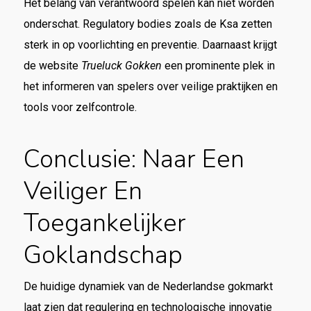
Het belang van verantwoord spelen kan niet worden
onderschat. Regulatory bodies zoals de Ksa zetten
sterk in op voorlichting en preventie. Daarnaast krijgt
de website
Trueluck Gokken
een prominente plek in
het informeren van spelers over veilige praktijken en
tools voor zelfcontrole.
Conclusie: Naar Een
Veiliger En
Toegankelijker
Goklandschap
De huidige dynamiek van de Nederlandse gokmarkt
laat zien dat regulering en technologische innovatie