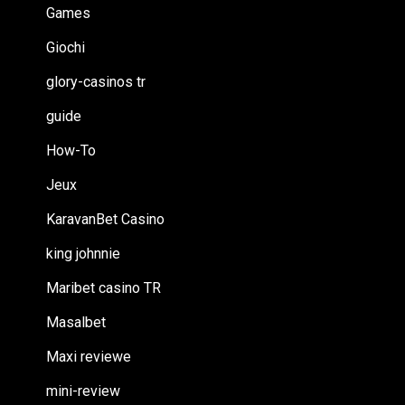
Games
Giochi
glory-casinos tr
guide
How-To
Jeux
KaravanBet Casino
king johnnie
Maribet casino TR
Masalbet
Maxi reviewe
mini-review