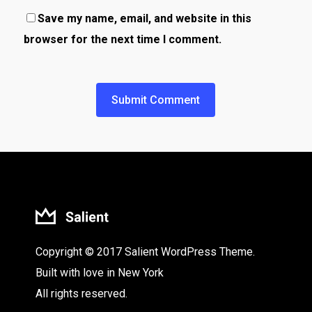
Save my name, email, and website in this
browser for the next time I comment.
Copyright © 2017 Salient WordPress Theme.
Built with love in New York
All rights reserved.