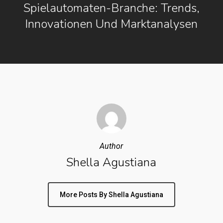
Spielautomaten-Branche: Trends,
Innovationen Und Marktanalysen
Author
Shella Agustiana
More Posts By Shella Agustiana