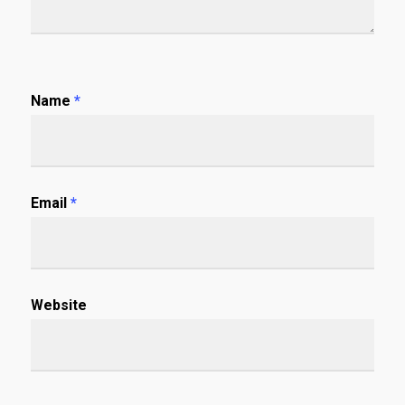
Name
*
Email
*
Website