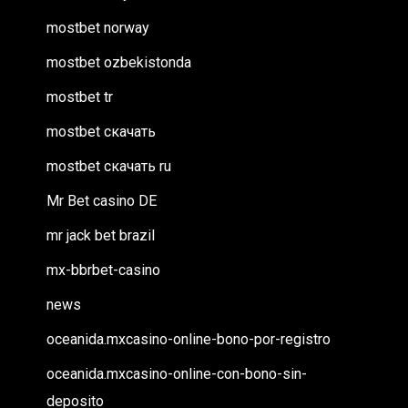
mostbet norway
mostbet ozbekistonda
mostbet tr
mostbet скачать
mostbet скачать ru
Mr Bet casino DE
mr jack bet brazil
mx-bbrbet-casino
news
oceanida.mxcasino-online-bono-por-registro
oceanida.mxcasino-online-con-bono-sin-
deposito