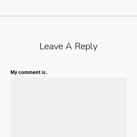
Leave A Reply
My comment is..