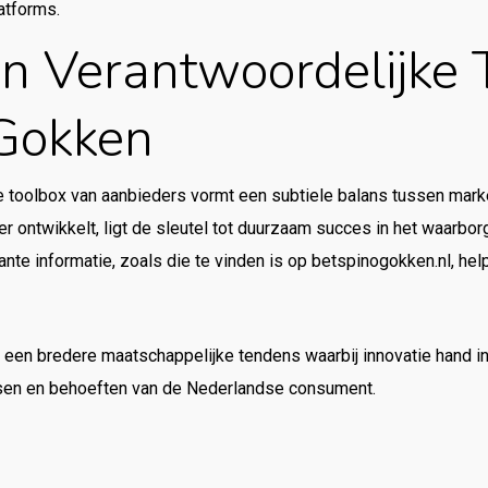
atforms.
mos
en Verantwoordelijke
mo
mos
 Gokken
Mr 
mr 
 toolbox van aanbieders vormt een subtiele balans tussen mark
er ontwikkelt, ligt de sleutel tot duurzaam succes in het waarbo
mx-
nte informatie, zoals die te vinden is op betspinogokken.nl, he
ne
oce
oce
 een bredere maatschappelijke tendens waarbij innovatie hand in
nsen en behoeften van de Nederlandse consument.
oce
Onl
onl