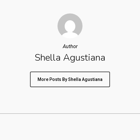
Po
Qiz
Ra
Author
rea
Shella Agustiana
rea
Re
More Posts By Shella Agustiana
Re
rev
ric
Slo
Slo