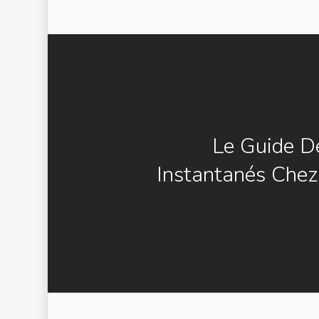
Le Guide D
Instantanés Che