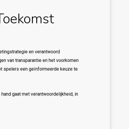
tbet tr
 Toekomst
stbet скачать
tbet скачать ru
Bet casino DE
jack bet brazil
etingstrategie en verantwoord
rgen van transparantie en het voorkomen
bbrbet-casino
lpt spelers een geïnformeerde keuze te
ws
anida.mxcasino-online-bono-por-registro
anida.mxcasino-online-con-bono-sin-deposito
 hand gaat met verantwoordelijkheid, in
anida.mxpaypal-casino
ine Casino
ine casino au