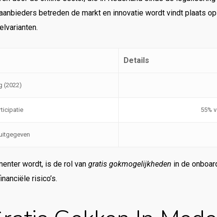
anbieders betreden de markt en innovatie wordt vindt plaats op
cra
elvarianten.
csd
Fai
Details
Fin
 (2022)
Fo
For
ticipatie
55% v
for
 uitgegeven
Ga
enter wordt, is de rol van
gratis gokmogelijkheden
in de onboard
Ga
nanciële risico’s.
Ga
Gio