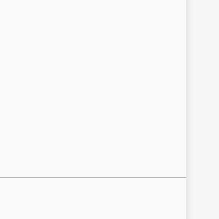
st
ilbilet
menbet
l money pokies app
l money pokies apps
view
viewe
iewer
ky casino australia
t
ts