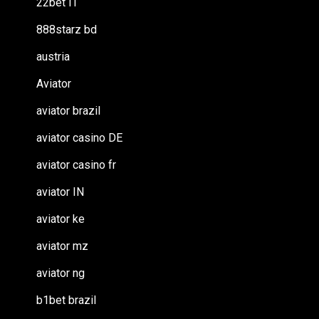
22bet IT
888starz bd
austria
Aviator
aviator brazil
aviator casino DE
aviator casino fr
aviator IN
aviator ke
aviator mz
aviator ng
b1bet brazil