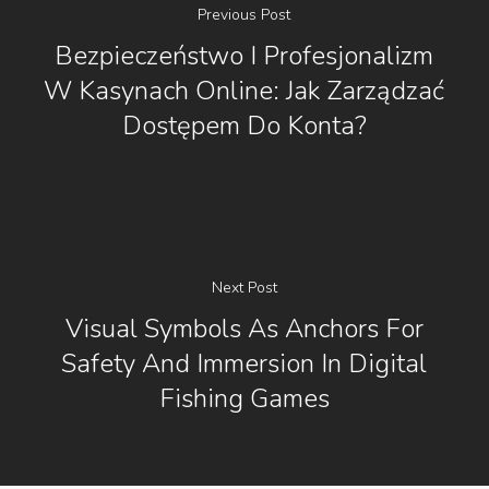
Previous Post
Bezpieczeństwo I Profesjonalizm
W Kasynach Online: Jak Zarządzać
Dostępem Do Konta?
Next Post
Visual Symbols As Anchors For
Safety And Immersion In Digital
Fishing Games