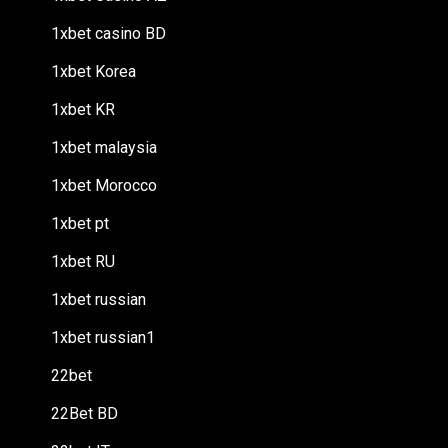
1xbet casino BD
1xbet Korea
1xbet KR
1xbet malaysia
1xbet Morocco
1xbet pt
1xbet RU
1xbet russian
1xbet russian1
22bet
22Bet BD