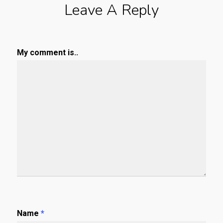
Leave A Reply
My comment is..
Name
*