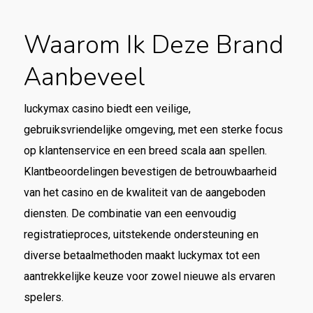
Waarom Ik Deze Brand
Aanbeveel
luckymax casino biedt een veilige,
gebruiksvriendelijke omgeving, met een sterke focus
op klantenservice en een breed scala aan spellen.
Klantbeoordelingen bevestigen de betrouwbaarheid
van het casino en de kwaliteit van de aangeboden
diensten. De combinatie van een eenvoudig
registratieproces, uitstekende ondersteuning en
diverse betaalmethoden maakt luckymax tot een
aantrekkelijke keuze voor zowel nieuwe als ervaren
spelers.