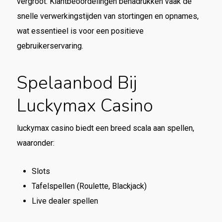
vergroot. Klantbeoordelingen benadrukken vaak de
snelle verwerkingstijden van stortingen en opnames,
wat essentieel is voor een positieve
gebruikerservaring.
Spelaanbod Bij
Luckymax Casino
luckymax casino biedt een breed scala aan spellen,
waaronder:
Slots
Tafelspellen (Roulette, Blackjack)
Live dealer spellen