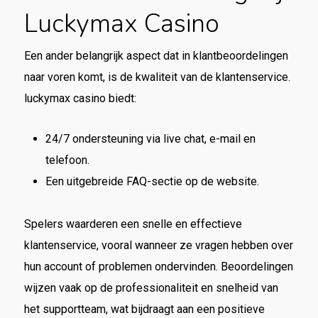
Luckymax Casino
Een ander belangrijk aspect dat in klantbeoordelingen
naar voren komt, is de kwaliteit van de klantenservice.
luckymax casino biedt:
24/7 ondersteuning via live chat, e-mail en
telefoon.
Een uitgebreide FAQ-sectie op de website.
Spelers waarderen een snelle en effectieve
klantenservice, vooral wanneer ze vragen hebben over
hun account of problemen ondervinden. Beoordelingen
wijzen vaak op de professionaliteit en snelheid van
het supportteam, wat bijdraagt aan een positieve