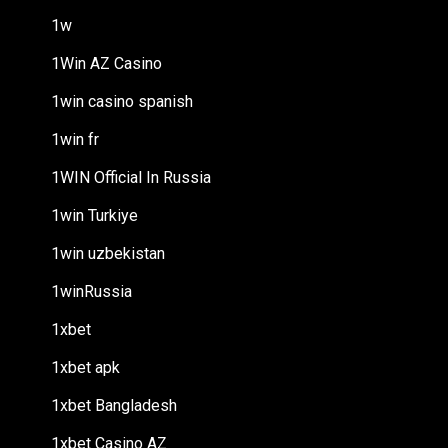
1w
1Win AZ Casino
1win casino spanish
1win fr
1WIN Official In Russia
1win Turkiye
1win uzbekistan
1winRussia
1xbet
1xbet apk
1xbet Bangladesh
1xbet Casino AZ