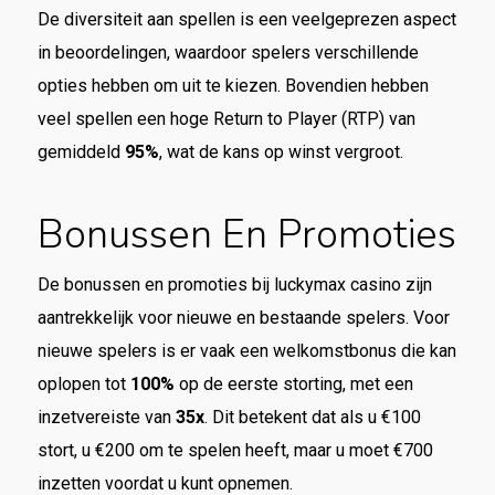
De diversiteit aan spellen is een veelgeprezen aspect
in beoordelingen, waardoor spelers verschillende
opties hebben om uit te kiezen. Bovendien hebben
veel spellen een hoge Return to Player (RTP) van
gemiddeld
95%
, wat de kans op winst vergroot.
Bonussen En Promoties
De bonussen en promoties bij luckymax casino zijn
aantrekkelijk voor nieuwe en bestaande spelers. Voor
nieuwe spelers is er vaak een welkomstbonus die kan
oplopen tot
100%
op de eerste storting, met een
inzetvereiste van
35x
. Dit betekent dat als u €100
stort, u €200 om te spelen heeft, maar u moet €700
inzetten voordat u kunt opnemen.