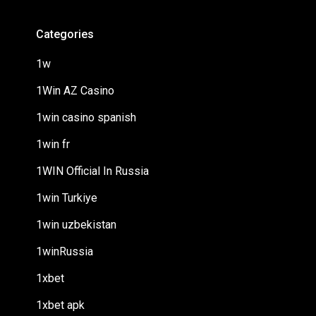
Categories
1w
1Win AZ Casino
1win casino spanish
1win fr
1WIN Official In Russia
1win Turkiye
1win uzbekistan
1winRussia
1xbet
1xbet apk