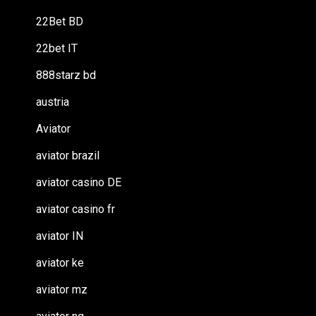
22Bet BD
22bet IT
888starz bd
austria
Aviator
aviator brazil
aviator casino DE
aviator casino fr
aviator IN
aviator ke
aviator mz