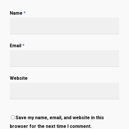
Name
*
Email
*
Website
Save my name, email, and website in this
browser for the next time I comment.