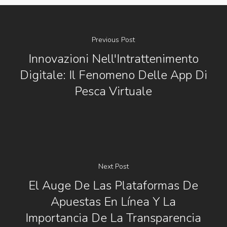
Previous Post
Innovazioni Nell'Intrattenimento
Digitale: Il Fenomeno Delle App Di
Pesca Virtuale
Next Post
El Auge De Las Plataformas De
Apuestas En Línea Y La
Importancia De La Transparencia