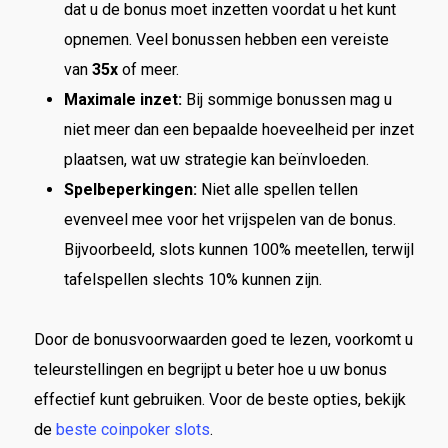
dat u de bonus moet inzetten voordat u het kunt
opnemen. Veel bonussen hebben een vereiste
van
35x
of meer.
Maximale inzet:
Bij sommige bonussen mag u
niet meer dan een bepaalde hoeveelheid per inzet
plaatsen, wat uw strategie kan beïnvloeden.
Spelbeperkingen:
Niet alle spellen tellen
evenveel mee voor het vrijspelen van de bonus.
Bijvoorbeeld, slots kunnen 100% meetellen, terwijl
tafelspellen slechts 10% kunnen zijn.
Door de bonusvoorwaarden goed te lezen, voorkomt u
teleurstellingen en begrijpt u beter hoe u uw bonus
effectief kunt gebruiken. Voor de beste opties, bekijk
de
beste coinpoker slots
.