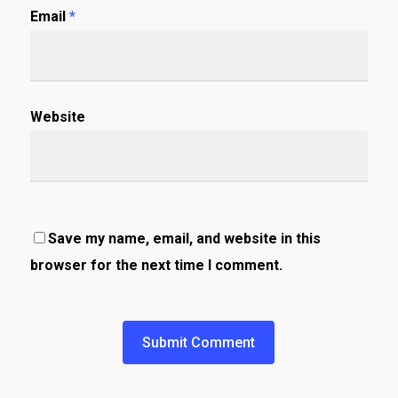
Email
*
Website
Save my name, email, and website in this
browser for the next time I comment.