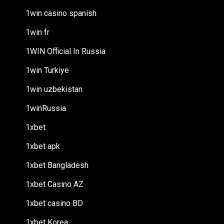
1win casino spanish
1win fr
1WIN Official In Russia
1win Turkiye
1win uzbekistan
1winRussia
1xbet
1xbet apk
1xbet Bangladesh
1xbet Casino AZ
1xbet casino BD
1xbet Korea