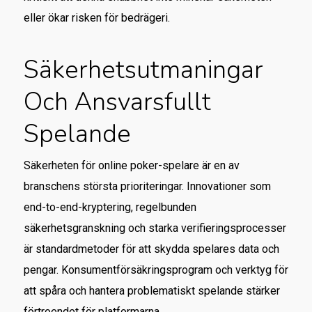
eller ökar risken för bedrägeri.
Säkerhetsutmaningar
Och Ansvarsfullt
Spelande
Säkerheten för online poker-spelare är en av
branschens största prioriteringar. Innovationer som
end-to-end-kryptering, regelbunden
säkerhetsgranskning och starka verifieringsprocesser
är standardmetoder för att skydda spelares data och
pengar. Konsumentförsäkringsprogram och verktyg för
att spåra och hantera problematiskt spelande stärker
förtroendet för platformarna.