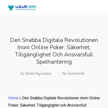
Den Snabba Digitala Revolutionen
Inom Online Poker: Säkerhet,
Tillgänglighet Och Ansvarsfull
Spelhantering
By
Shella Agustiana
No Comments
Home
»
Den Snabba Digitala Revolutionen inom Online
Poker: Säkerhet, Tillgänglighet och Ansvarsfull