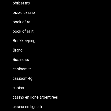
bbrbet mx
bizzo casino
book of ra
book of ra it
Bookkeeping
Brand
Business
casibom tr
casibom-tg
casino
casino en ligne argent reel
casino en ligne fr