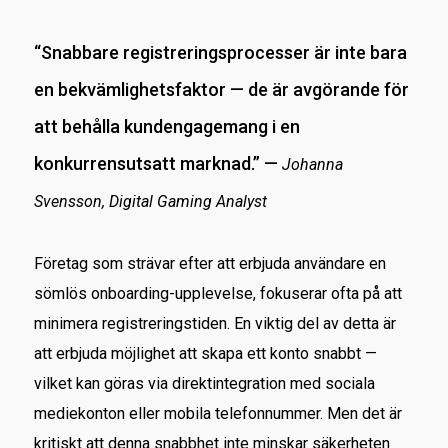
“Snabbare registreringsprocesser är inte bara
en bekvämlighetsfaktor — de är avgörande för
att behålla kundengagemang i en
konkurrensutsatt marknad.” —
Johanna
Svensson, Digital Gaming Analyst
Företag som strävar efter att erbjuda användare en
sömlös onboarding-upplevelse, fokuserar ofta på att
minimera registreringstiden. En viktig del av detta är
att erbjuda möjlighet att skapa ett konto snabbt —
vilket kan göras via direktintegration med sociala
mediekonton eller mobila telefonnummer. Men det är
kritiskt att denna snabbhet inte minskar säkerheten