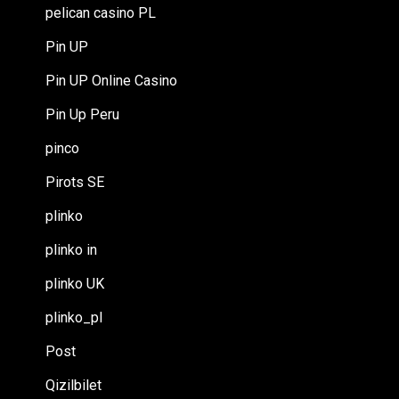
pelican casino PL
Pin UP
Pin UP Online Casino
Pin Up Peru
pinco
Pirots SE
plinko
plinko in
plinko UK
plinko_pl
Post
Qizilbilet