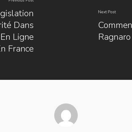
Previous Post
ozw
gislation
Next Post
pa
rité Dans
Comment 
pel
 En Ligne
Ragnaro
Pi
n France
Pin
Pin
pin
Pir
pli
pli
pli
pli