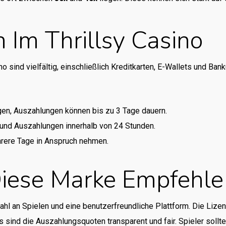
mo
Mon
 Im Thrillsy Casino
Mo
Mo
 sind vielfältig, einschließlich Kreditkarten, E-Wallets und Ba
mo
mo
gen, Auszahlungen können bis zu 3 Tage dauern.
mo
und Auszahlungen innerhalb von 24 Stunden.
mo
ere Tage in Anspruch nehmen.
mos
iese Marke Empfehle
mos
mo
hl an Spielen und eine benutzerfreundliche Plattform. Die Lizen
mo
 sind die Auszahlungsquoten transparent und fair. Spieler sollte