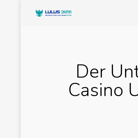
Der Unt
Casino U