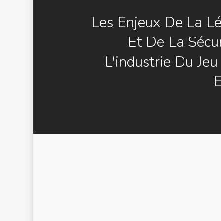
Les Enjeux De La Lé
Et De La Sécu
L'industrie Du Jeu
E