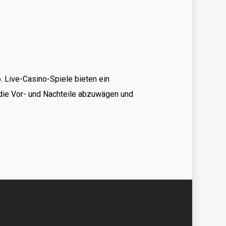
tbet tr
stbet скачать
tbet скачать ru
Bet casino DE
. Live-Casino-Spiele bieten ein
jack bet brazil
, die Vor- und Nachteile abzuwägen und
bbrbet-casino
ws
anida.mxcasino-online-bono-por-registro
anida.mxcasino-online-con-bono-sin-deposito
anida.mxpaypal-casino
ine Casino
ine casino au