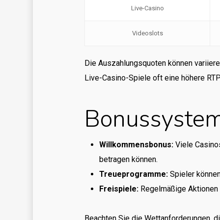
Live-Casino
Videoslots
Die Auszahlungsquoten können variieren,
Live-Casino-Spiele oft eine höhere RTP
Bonussystem
Willkommensbonus:
Viele Casinos
betragen können.
Treueprogramme:
Spieler können 
Freispiele:
Regelmäßige Aktionen bi
Beachten Sie die Wettanforderungen, d