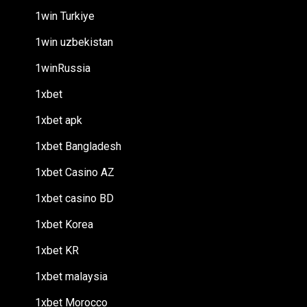
1win Turkiye
1win uzbekistan
1winRussia
1xbet
1xbet apk
1xbet Bangladesh
1xbet Casino AZ
1xbet casino BD
1xbet Korea
1xbet KR
1xbet malaysia
1xbet Morocco