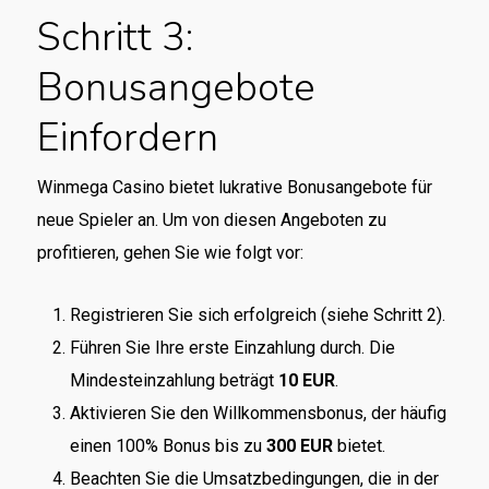
Schritt 3:
Bonusangebote
Einfordern
Winmega Casino bietet lukrative Bonusangebote für
neue Spieler an. Um von diesen Angeboten zu
profitieren, gehen Sie wie folgt vor:
Registrieren Sie sich erfolgreich (siehe Schritt 2).
Führen Sie Ihre erste Einzahlung durch. Die
Mindesteinzahlung beträgt
10 EUR
.
Aktivieren Sie den Willkommensbonus, der häufig
einen 100% Bonus bis zu
300 EUR
bietet.
Beachten Sie die Umsatzbedingungen, die in der