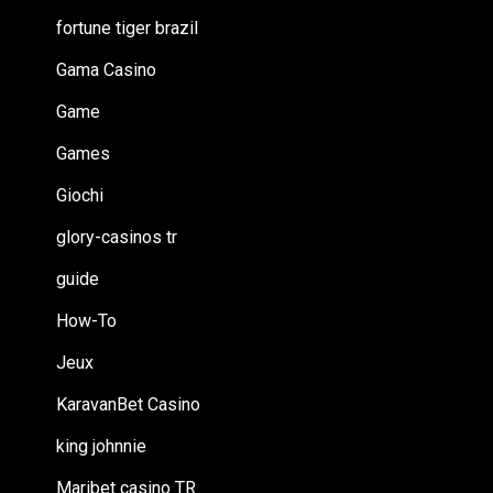
fortune tiger brazil
Gama Casino
Game
Games
Giochi
glory-casinos tr
guide
How-To
Jeux
KaravanBet Casino
king johnnie
Maribet casino TR