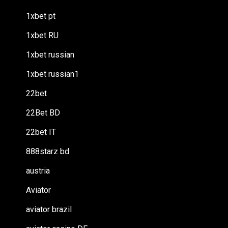
1xbet pt
1xbet RU
1xbet russian
1xbet russian1
22bet
22Bet BD
22bet IT
888starz bd
austria
Aviator
aviator brazil