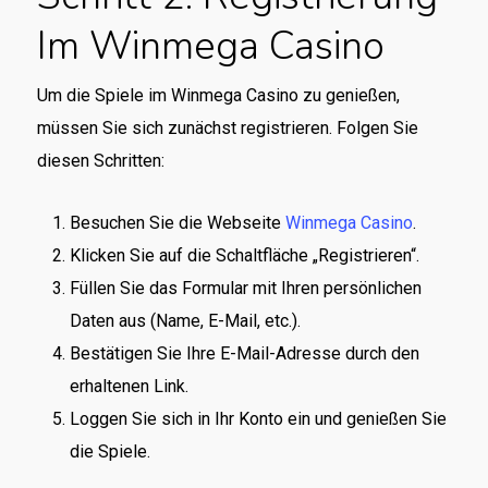
Im Winmega Casino
Um die Spiele im Winmega Casino zu genießen,
müssen Sie sich zunächst registrieren. Folgen Sie
diesen Schritten:
Besuchen Sie die Webseite
Winmega Casino
.
Klicken Sie auf die Schaltfläche „Registrieren“.
Füllen Sie das Formular mit Ihren persönlichen
Daten aus (Name, E-Mail, etc.).
Bestätigen Sie Ihre E-Mail-Adresse durch den
erhaltenen Link.
Loggen Sie sich in Ihr Konto ein und genießen Sie
die Spiele.