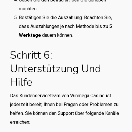
möchten.
Bestätigen Sie die Auszahlung. Beachten Sie,
dass Auszahlungen je nach Methode bis zu
5
Werktage
dauern können.
Schritt 6:
Unterstützung Und
Hilfe
Das Kundenserviceteam von Winmega Casino ist
jederzeit bereit, Ihnen bei Fragen oder Problemen zu
helfen. Sie können den Support über folgende Kanäle
erreichen: