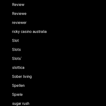
Review
Reviewe
reviewer
ricky casino australia
Slot
Slots
Slots`
slottica
Sober living
Spellen
Spiele
sugar rush