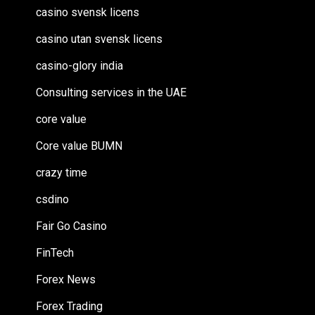
casino svensk licens
casino utan svensk licens
casino-glory india
Consulting services in the UAE
core value
Core value BUMN
crazy time
csdino
Fair Go Casino
FinTech
Forex News
Forex Trading