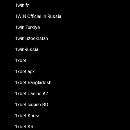
1win fr
1WIN Official In Russia
1win Turkiye
1win uzbekistan
1winRussia
1xbet
1xbet apk
1xbet Bangladesh
1xbet Casino AZ
1xbet casino BD
1xbet Korea
1xbet KR