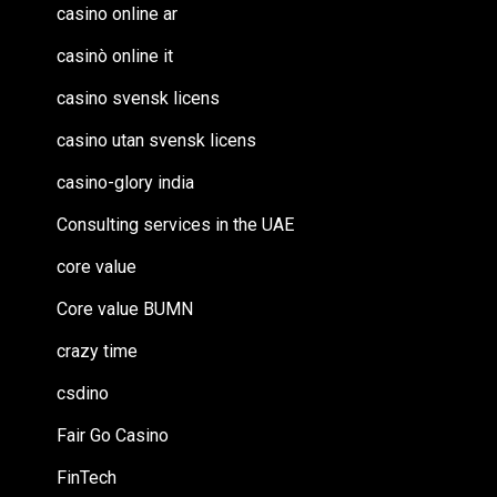
casino online ar
casinò online it
casino svensk licens
casino utan svensk licens
casino-glory india
Consulting services in the UAE
core value
Core value BUMN
crazy time
csdino
Fair Go Casino
FinTech