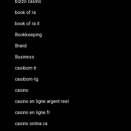
bizzo casino
book of ra
book of ra it
Bookkeeping
Brand
Business
casibom tr
casibom-tg
casino
casino en ligne argent reel
casino en ligne fr
casino onlina ca