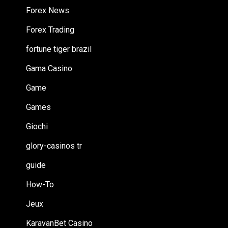
Forex News
Forex Trading
fortune tiger brazil
Gama Casino
Game
Games
Giochi
glory-casinos tr
guide
How-To
Jeux
KaravanBet Casino