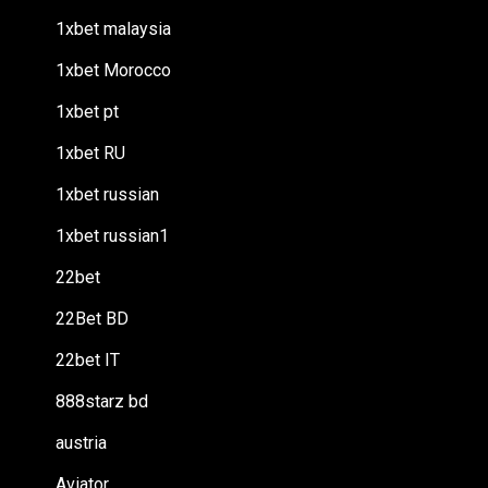
1xbet malaysia
1xbet Morocco
1xbet pt
1xbet RU
1xbet russian
1xbet russian1
22bet
22Bet BD
22bet IT
888starz bd
austria
Aviator