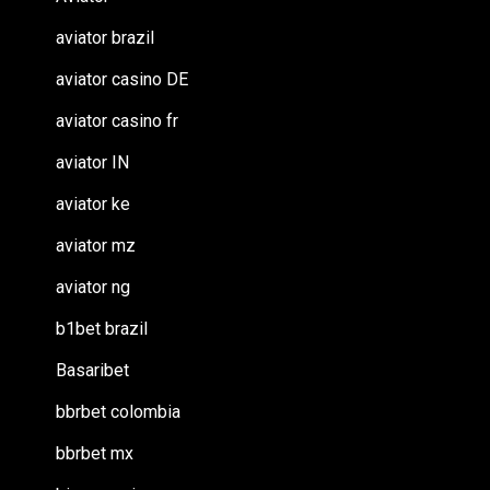
aviator brazil
aviator casino DE
aviator casino fr
aviator IN
aviator ke
aviator mz
aviator ng
b1bet brazil
Basaribet
bbrbet colombia
bbrbet mx