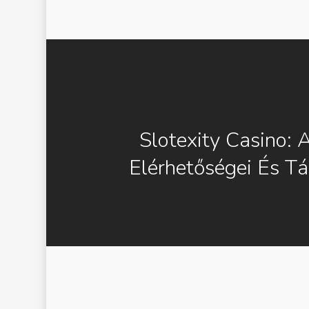
Slotexity Casino: 
Elérhetőségei És T