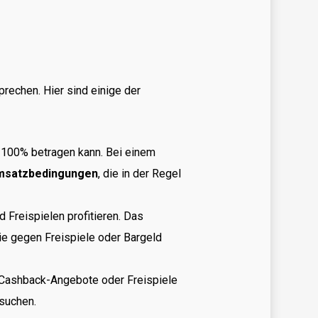
zy time
ino
r Go Casino
rechen. Hier sind einige der
Tech
rex News
u 100% betragen kann. Bei einem
ex Trading
msatzbedingungen
, die in der Regel
tune tiger brazil
ma Casino
Freispielen profitieren. Das
ie gegen Freispiele oder Bargeld
me
mes
 Cashback-Angebote oder Freispiele
chi
esuchen.