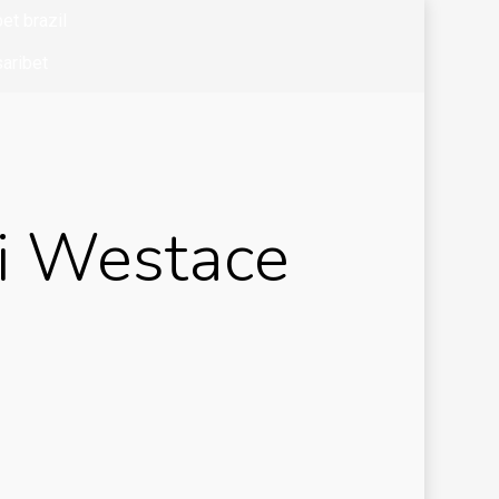
et brazil
aribet
bet colombia
bet mx
zo casino
i Westace
k of ra
k of ra it
okkeeping
and
siness
ibom tr
sibom-tg