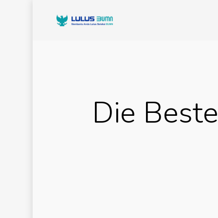
Die Best