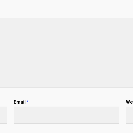
Po
Qiz
Ra
rea
rea
Re
Re
rev
ric
Email
*
We
Slo
Slo