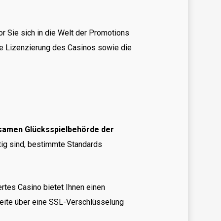
ino
ino en ligne argent reel
or Sie sich in die Welt der Promotions
Die Lizenzierung des Casinos sowie die
ino en ligne fr
ino onlina ca
ino online ar
inò online it
ino svensk licens
amen Glücksspielbehörde der
ätig sind, bestimmte Standards
ino utan svensk licens
ino-glory india
sulting services in the UAE
ertes Casino bietet Ihnen einen
e value
eite über eine SSL-Verschlüsselung
re value BUMN