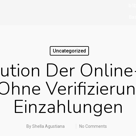
b1b
Bas
bbr
bbr
Uncategorized
biz
lution Der Online
boo
boo
 Ohne Verifizieru
Bo
Einzahlungen
Br
Bu
cas
By
Shella Agustiana
No Comments
ca