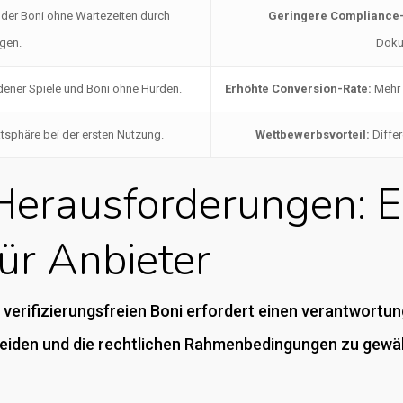
glo
der Boni ohne Wartezeiten durch
Geringere Compliance-
gui
ngen.
Doku
Ho
ener Spiele und Boni ohne Hürden.
Erhöhte Conversion-Rate:
Mehr N
Je
tsphäre bei der ersten Nutzung.
Wettbewerbsvorteil:
Differ
Kar
kin
Herausforderungen: E
Mar
ür Anbieter
Ma
Max
erifizierungsfreien Boni erfordert einen verantwortun
min
eiden und die rechtlichen Rahmenbedingungen zu gewäh
Min
mo