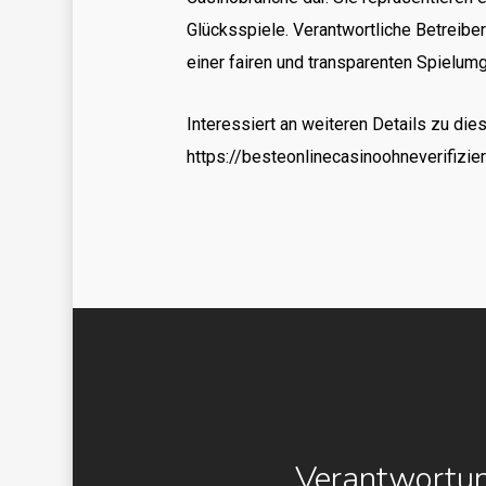
Glücksspiele. Verantwortliche Betreiber
einer fairen und transparenten Spielu
Interessiert an weiteren Details zu d
https://besteonlinecasinoohneverifizier
Verantwortun