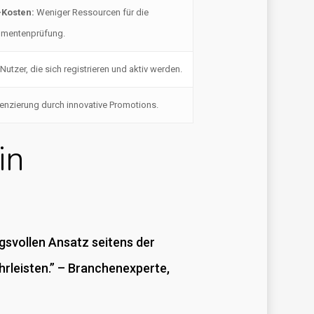
ry-casinos tr
Kosten:
Weniger Ressourcen für die
de
mentenprüfung.
w-To
utzer, die sich registrieren und aktiv werden.
ux
enzierung durch innovative Promotions.
avanBet Casino
g johnnie
in
ibet casino TR
salbet
i reviewe
gsvollen Ansatz seitens der
i-review
rleisten.” – Branchenexperte,
i-reviews
mbrand