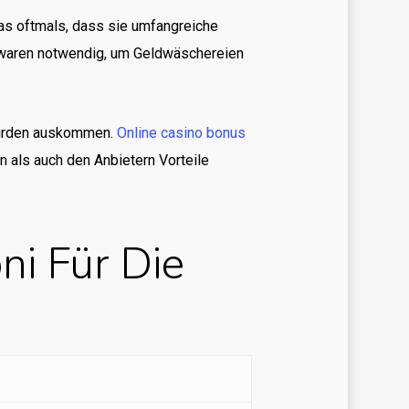
das oftmals, dass sie umfangreiche
zy time
waren notwendig, um Geldwäschereien
ino
r Go Casino
 Hürden auskommen.
Online casino bonus
Tech
 als auch den Anbietern Vorteile
rex News
ex Trading
tune tiger brazil
ni Für Die
ma Casino
me
mes
chi