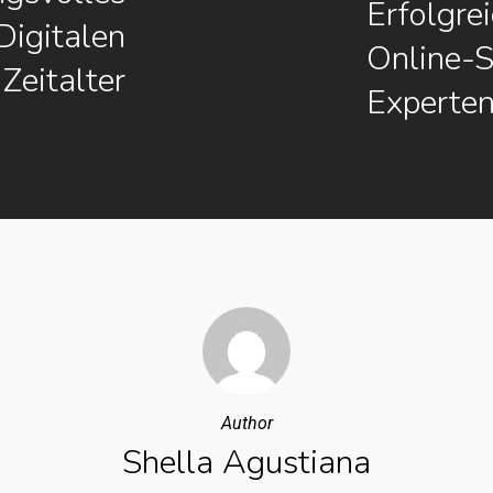
Erfolgrei
Digitalen
Po
Online-S
Zeitalter
Qiz
Experten
Ra
rea
rea
Re
Re
rev
ric
Slo
Author
Shella Agustiana
Slo