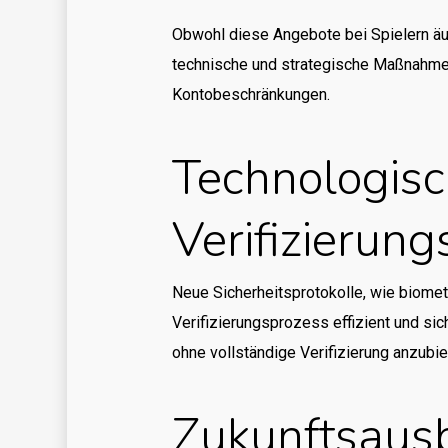
Obwohl diese Angebote bei Spielern äuß
technische und strategische Maßnahmen
Kontobeschränkungen.
Technologisc
Verifizierung
Neue Sicherheitsprotokolle, wie biomet
Verifizierungsprozess effizient und sic
ohne vollständige Verifizierung anzubie
Zukunftsausb