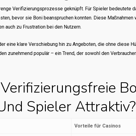
trenge Verifizierungsprozesse geknüpft. Für Spieler bedeutete 
cra
sten, bevor sie Boni beanspruchen konnten. Diese Maßnahmen 
csd
en auch zu Frustration bei den Nutzern.
Fai
der eine klare Verschiebung hin zu Angeboten, die ohne diese
Fin
en zunehmend populär – ein Trend, der sowohl den Verbrauchern
Fo
For
for
erifizierungsfreie Bo
Ga
Und Spieler Attraktiv?
Ga
Ga
Vorteile für Casinos
Gio