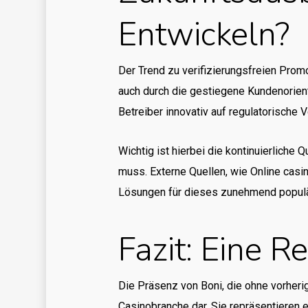
Entwickeln?
Der Trend zu verifizierungsfreien Promo
auch durch die gestiegene Kundenorient
Betreiber innovativ auf regulatorische
Wichtig ist hierbei die kontinuierliche
muss. Externe Quellen, wie Online casin
Lösungen für dieses zunehmend popul
Fazit: Eine 
Die Präsenz von Boni, die ohne vorheri
Casinobranche dar. Sie repräsentieren ei