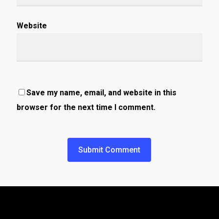
Website
Save my name, email, and website in this
browser for the next time I comment.