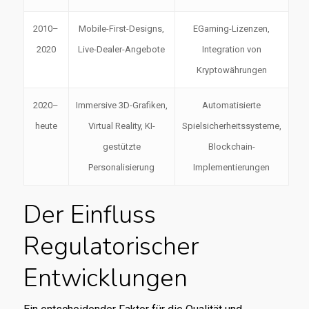
2010–
Mobile-First-Designs,
EGaming-Lizenzen,
2020
Live-Dealer-Angebote
Integration von
Kryptowährungen
2020–
Immersive 3D-Grafiken,
Automatisierte
heute
Virtual Reality, KI-
Spielsicherheitssysteme,
gestützte
Blockchain-
Personalisierung
Implementierungen
Der Einfluss
Regulatorischer
Entwicklungen