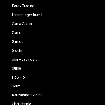
Forex Trading
fortune tiger brazil
Gama Casino
Game
Games
Giochi
glory-casinos tr
guide
How-To
Jeux
KaravanBet Casino
king johnnie