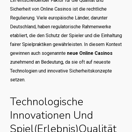
Ein entscheidender Faktor für die Qualität und
Sicherheit von Online Casinos ist die rechtliche
Regulierung. Viele europäische Länder, darunter
Deutschland, haben regulatorische Rahmenwerke
etabliert, die den Schutz der Spieler und die Einhaltung
fairer Spielpraktiken gewährleisten. In diesem Kontext
gewinnen auch sogenannte
neue Online Casinos
zunehmend an Bedeutung, da sie oft auf neueste
Technologien und innovative Sicherheitskonzepte
setzen.
Technologische
Innovationen Und
Spiel(erlebnis)qualität