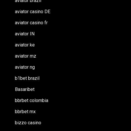
aviator brazil
aviator casino DE
aviator casino fr
aviator IN
aviator ke
aviator mz
aviator ng
b1bet brazil
Basaribet
bbrbet colombia
bbrbet mx
bizzo casino