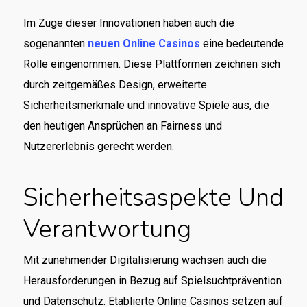
Im Zuge dieser Innovationen haben auch die
sogenannten
neuen Online Casinos
eine bedeutende
Rolle eingenommen. Diese Plattformen zeichnen sich
durch zeitgemäßes Design, erweiterte
Sicherheitsmerkmale und innovative Spiele aus, die
den heutigen Ansprüchen an Fairness und
Nutzererlebnis gerecht werden.
Sicherheitsaspekte Und
Verantwortung
Mit zunehmender Digitalisierung wachsen auch die
Herausforderungen in Bezug auf Spielsuchtprävention
und Datenschutz. Etablierte Online Casinos setzen auf