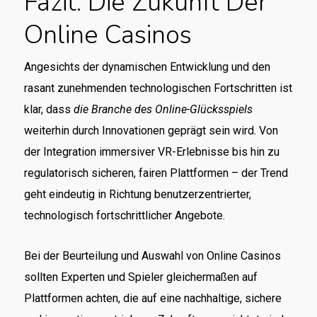
Fazit: Die Zukunft Der
Online Casinos
Angesichts der dynamischen Entwicklung und den
rasant zunehmenden technologischen Fortschritten ist
klar, dass
die Branche des Online-Glücksspiels
weiterhin durch Innovationen geprägt sein wird. Von
der Integration immersiver VR-Erlebnisse bis hin zu
regulatorisch sicheren, fairen Plattformen – der Trend
geht eindeutig in Richtung benutzerzentrierter,
technologisch fortschrittlicher Angebote.
Bei der Beurteilung und Auswahl von Online Casinos
sollten Experten und Spieler gleichermaßen auf
Plattformen achten, die auf eine nachhaltige, sichere