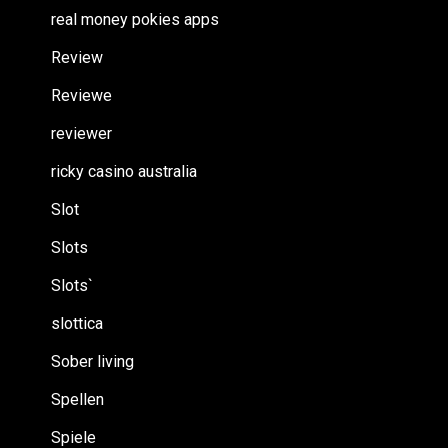
real money pokies apps
Review
Reviewe
reviewer
ricky casino australia
Slot
Slots
Slots`
slottica
Sober living
Spellen
Spiele