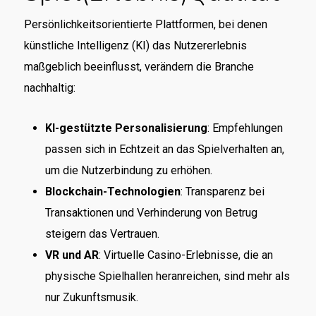
Persönlichkeitsorientierte Plattformen, bei denen
künstliche Intelligenz (KI) das Nutzererlebnis
maßgeblich beeinflusst, verändern die Branche
nachhaltig:
KI-gestützte Personalisierung
: Empfehlungen
passen sich in Echtzeit an das Spielverhalten an,
um die Nutzerbindung zu erhöhen.
Blockchain-Technologien
: Transparenz bei
Transaktionen und Verhinderung von Betrug
steigern das Vertrauen.
VR und AR
: Virtuelle Casino-Erlebnisse, die an
physische Spielhallen heranreichen, sind mehr als
nur Zukunftsmusik.