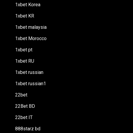
1xbet Korea
1xbet KR
1xbet malaysia
1xbet Morocco
1xbet pt
1xbet RU
1xbet russian
1xbet russian1
22bet
22Bet BD
22bet IT
888starz bd