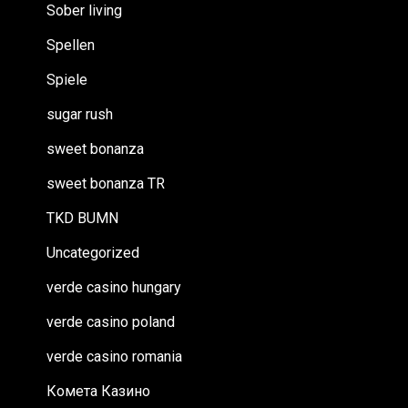
Sober living
Spellen
Spiele
sugar rush
sweet bonanza
sweet bonanza TR
TKD BUMN
Uncategorized
verde casino hungary
verde casino poland
verde casino romania
Комета Казино