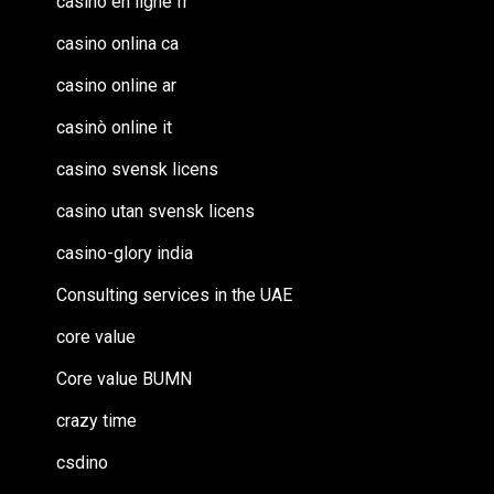
casino en ligne fr
casino onlina ca
casino online ar
casinò online it
casino svensk licens
casino utan svensk licens
casino-glory india
Consulting services in the UAE
core value
Core value BUMN
crazy time
csdino