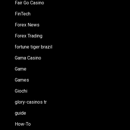
Fair Go Casino
FinTech
Forex News
Forex Trading
fortune tiger brazil
Gama Casino
Game
Games
Giochi
glory-casinos tr
guide
How-To