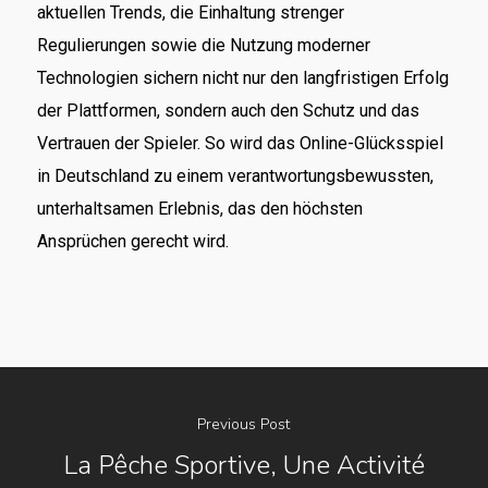
aktuellen Trends, die Einhaltung strenger
Regulierungen sowie die Nutzung moderner
Technologien sichern nicht nur den langfristigen Erfolg
der Plattformen, sondern auch den Schutz und das
Vertrauen der Spieler. So wird das Online-Glücksspiel
in Deutschland zu einem verantwortungsbewussten,
unterhaltsamen Erlebnis, das den höchsten
Ansprüchen gerecht wird.
Previous Post
La Pêche Sportive, Une Activité