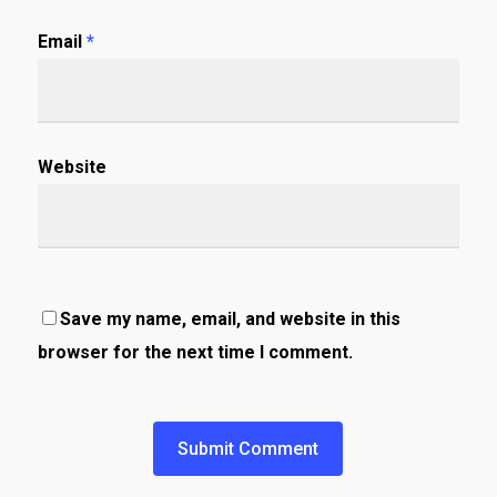
Email
*
Website
Save my name, email, and website in this
browser for the next time I comment.