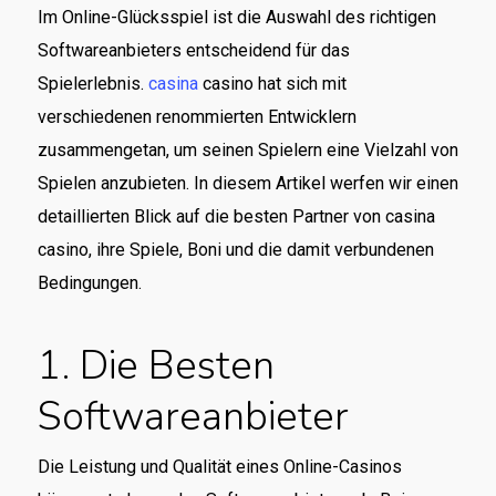
Im Online-Glücksspiel ist die Auswahl des richtigen
Softwareanbieters entscheidend für das
Spielerlebnis.
casina
casino hat sich mit
verschiedenen renommierten Entwicklern
zusammengetan, um seinen Spielern eine Vielzahl von
Spielen anzubieten. In diesem Artikel werfen wir einen
detaillierten Blick auf die besten Partner von casina
casino, ihre Spiele, Boni und die damit verbundenen
Bedingungen.
1. Die Besten
Softwareanbieter
Die Leistung und Qualität eines Online-Casinos