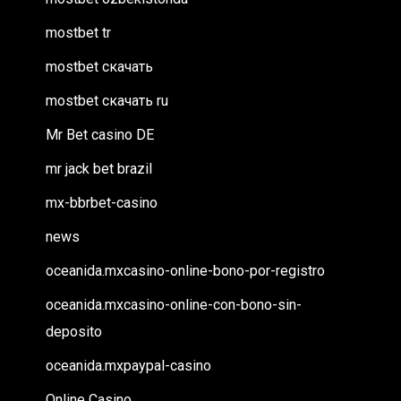
mostbet tr
mostbet скачать
mostbet скачать ru
Mr Bet casino DE
mr jack bet brazil
mx-bbrbet-casino
news
oceanida.mxcasino-online-bono-por-registro
oceanida.mxcasino-online-con-bono-sin-
deposito
oceanida.mxpaypal-casino
Online Casino