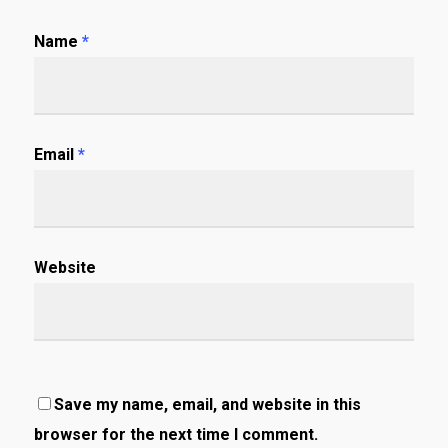
Name
*
Email
*
Website
Save my name, email, and website in this
browser for the next time I comment.