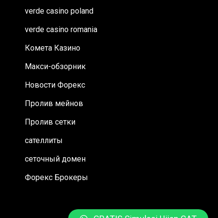
verde casino poland
verde casino romania
Комета Казино
Макси-обзорник
Новости Форекс
Пролив мейнов
Пролив сетки
сателлиты
сеточный домен
Форекс Брокеры