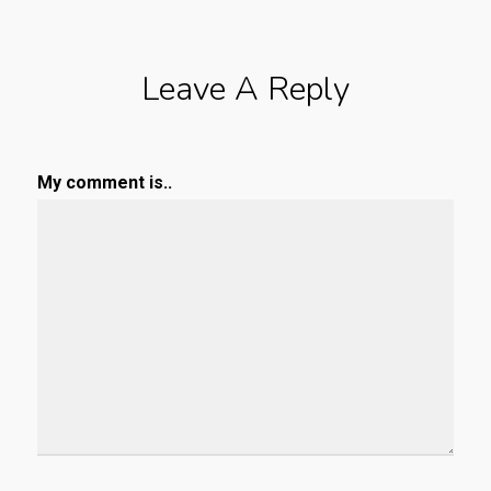
Leave A Reply
My comment is..