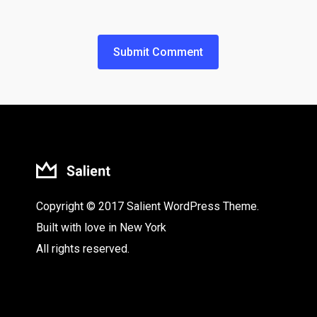
Copyright © 2017 Salient WordPress Theme.
Built with love in New York
All rights reserved.