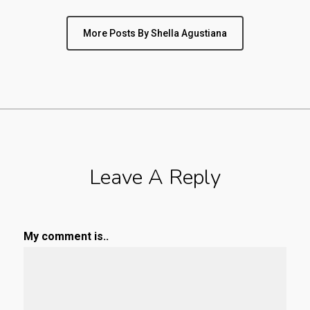
More Posts By Shella Agustiana
Leave A Reply
My comment is..