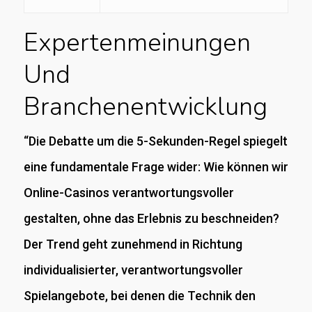
Expertenmeinungen
Und
Branchenentwicklung
“Die Debatte um die 5-Sekunden-Regel spiegelt
eine fundamentale Frage wider: Wie können wir
Online-Casinos verantwortungsvoller
gestalten, ohne das Erlebnis zu beschneiden?
Der Trend geht zunehmend in Richtung
individualisierter, verantwortungsvoller
Spielangebote, bei denen die Technik den