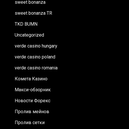
sweet bonanza
sweet bonanza TR
TKD BUMN
Uncategorized
verde casino hungary
verde casino poland
verde casino romania
Комета Казино
Макси-обзорник
Новости Форекс
Пролив мейнов
Пролив сетки