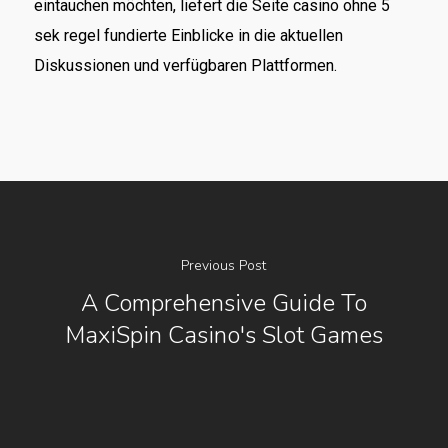
eintauchen möchten, liefert die Seite casino ohne 5
sek regel fundierte Einblicke in die aktuellen
Diskussionen und verfügbaren Plattformen.
Previous Post
A Comprehensive Guide To
MaxiSpin Casino's Slot Games