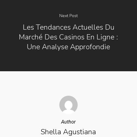
Next Post
Les Tendances Actuelles Du
Marché Des Casinos En Ligne :
Une Analyse Approfondie
Author
Shella Agustiana