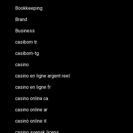
Bookkeeping
Brand
Business
casibom tr
casibom-tg
casino
casino en ligne argent reel
casino en ligne fr
casino onlina ca
casino online ar
casinò online it
casino svensk licens