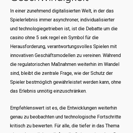
In einer zunehmend digitalisierten Welt, in der das
Spielerlebnis immer asynchroner, individualisierter
und technologiegetrieben ist, ist die Debatte um die
casino ohne 5 sek regel
ein Symbol für die
Herausforderung, verantwortungsvolles Spielen mit
innovativen Geschäftsmodellen zu vereinen. Während
die regulatorischen Maßnahmen weiterhin im Wandel
sind, bleibt die zentrale Frage, wie der Schutz der
Spieler bestmöglich gewährleistet werden kann, ohne
das Erlebnis unnötig einzuschränken.
Empfehlenswert ist es, die Entwicklungen weiterhin
genau zu beobachten und technologische Fortschritte
kritisch zu bewerten. Für alle, die tiefer in das Thema