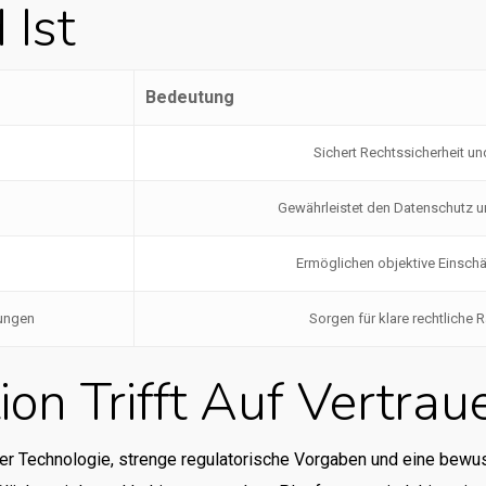
 Ist
mo
Mon
Mo
Bedeutung
Mo
Sichert Rechtssicherheit un
mo
Gewährleistet den Datenschutz u
mo
mo
Ermöglichen objektive Einschä
mo
ungen
Sorgen für klare rechtlich
mos
tion Trifft Auf Vertrau
mos
mo
der Technologie, strenge regulatorische Vorgaben und eine bewu
mo