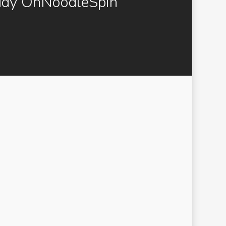
udy OnNoodleSpin
in au casino
ges
ican casino PL
n UP
 UP Online Casino
 Up Peru
co
ots SE
nko
nko in
nko UK
nko_pl