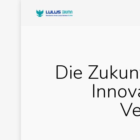
Die Zukun
Innov
Ve