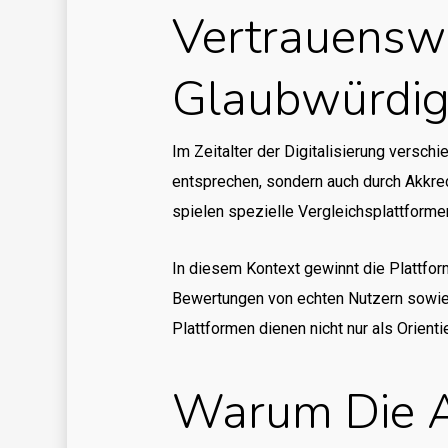
Vertrauenswü
Glaubwürdig
Im Zeitalter der Digitalisierung versch
entsprechen, sondern auch durch Akkred
spielen spezielle Vergleichsplattforme
In diesem Kontext gewinnt die Plattfo
Bewertungen von echten Nutzern sowie 
Plattformen dienen nicht nur als Orient
Warum Die A