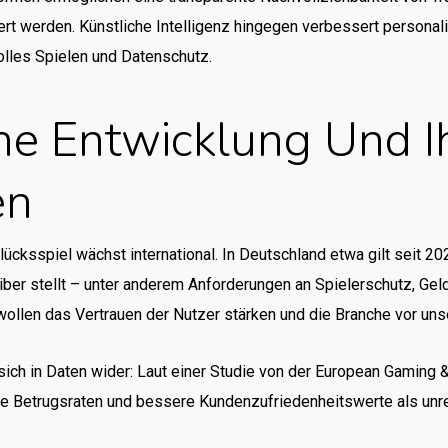
t werden. Künstliche Intelligenz hingegen verbessert personalis
cra
lles Spielen und Datenschutz.
csd
Fai
he Entwicklung Und I
Fin
en
Fo
For
lücksspiel wächst international. In Deutschland etwa gilt seit 2
for
eiber stellt – unter anderem Anforderungen an Spielerschutz, G
Ga
llen das Vertrauen der Nutzer stärken und die Branche vor uns
Ga
 sich in Daten wider: Laut einer Studie von der European Gaming
Ga
ere Betrugsraten und bessere Kundenzufriedenheitswerte als unre
Gio