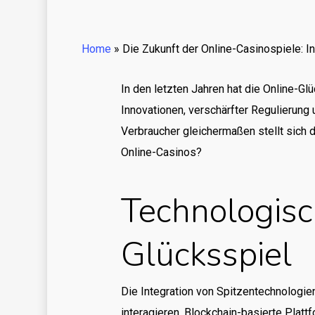
Home
»
Die Zukunft der Online-Casinospiele: I
In den letzten Jahren hat die Online-G
Innovationen, verschärfter Regulierung
Verbraucher gleichermaßen stellt sich 
Online-Casinos?
Technologisc
Glücksspiel
Die Integration von Spitzentechnologien 
interagieren. Blockchain-basierte Plat