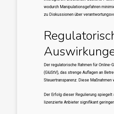
wodurch Manipulationsgefahren minimier
zu Diskussionen über verantwortungsvo
Regulatorisc
Auswirkung
Der regulatorische Rahmen für Online-G
(GlüStV), das strenge Auflagen an Betr
Steuertransparenz. Diese Maßnahmen wo
Der Erfolg dieser Regulierung spiegelt
lizenzierte Anbieter signifikant gering