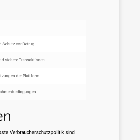
no brand
o slot
no-brand
nobrand
d Schutz vor Betrug
nogame
nd sichere Transaktionen
noslot
stbet
tzungen der Plattform
stbet GR
e Rahmenbedingungen
tbet hungary
en
tbet italy
stbet norway
sste Verbraucherschutzpolitik sind
stbet ozbekistonda