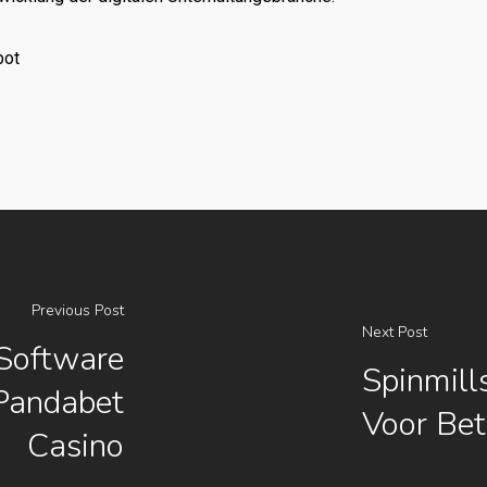
ozw
bot
pa
pel
Pi
Pin
Pin
pin
Previous Post
Pir
Next Post
 Software
pli
Spinmill
 Pandabet
pli
Voor Bet
Casino
pli
pli