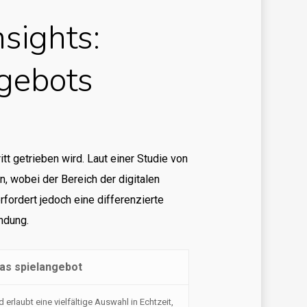
sights:
zy time
ino
gebots
r Go Casino
Tech
rex News
ex Trading
t getrieben wird. Laut einer Studie von
, wobei der Bereich der digitalen
tune tiger brazil
rfordert jedoch eine differenzierte
ma Casino
indung.
me
mes
as spielangebot
chi
erlaubt eine vielfältige Auswahl in Echtzeit,