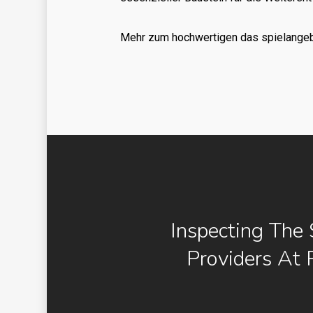
Mehr zum hochwertigen das spielange
Inspecting The
Providers At