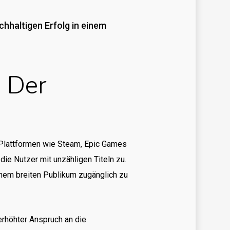
no brand
chhaltigen Erfolg in einem
o slot
no-brand
nobrand
i Der
nogame
noslot
stbet
stbet GR
. Plattformen wie Steam, Epic Games
die Nutzer mit unzähligen Titeln zu.
tbet hungary
einem breiten Publikum zugänglich zu
tbet italy
stbet norway
 erhöhter Anspruch an die
stbet ozbekistonda