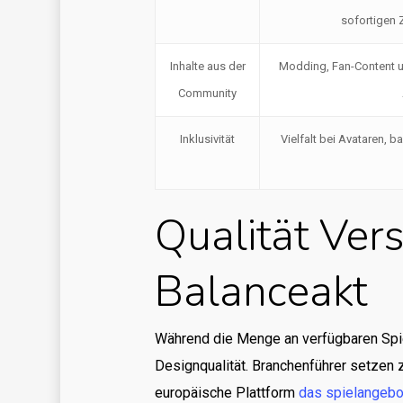
sofortigen 
Inhalte aus der
Modding, Fan-Content un
Community
Inklusivität
Vielfalt bei Avataren, ba
Qualität Vers
Balanceakt
Während die Menge an verfügbaren Spiel
Designqualität. Branchenführer setzen 
europäische Plattform
das spielangebo