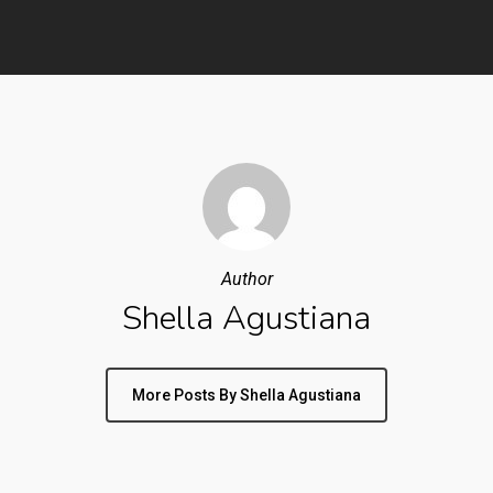
Po
Qiz
Ra
rea
rea
Re
Author
Re
Shella Agustiana
rev
ric
More Posts By Shella Agustiana
Slo
Slo