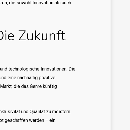
ren, die sowohl Innovation als auch
tbet tr
stbet скачать
tbet скачать ru
ie Zukunft
Bet casino DE
jack bet brazil
bbrbet-casino
 und technologische Innovationen. Die
ws
nd eine nachhaltig positive
anida.mxcasino-online-bono-por-registro
Markt, die das Genre künftig
anida.mxcasino-online-con-bono-sin-deposito
anida.mxpaypal-casino
klusivität und Qualität zu meistern.
ine Casino
ot
geschaffen werden – ein
ine casino au