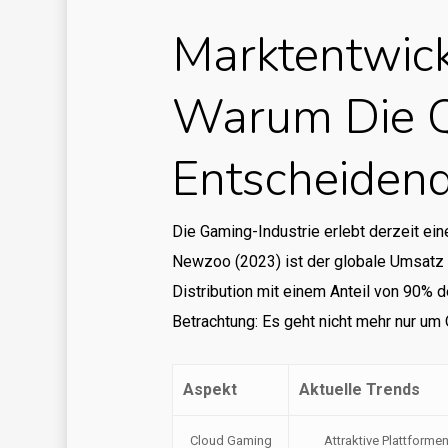
Marktentwick
Warum Die Q
Entscheidend
Die Gaming-Industrie erlebt derzeit ei
Newzoo (2023) ist der globale Umsatz 
Distribution mit einem Anteil von 90% d
Betrachtung: Es geht nicht mehr nur um 
Aspekt
Aktuelle Trends
Cloud Gaming
Attraktive Plattform