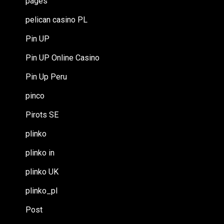
pages
pelican casino PL
Pin UP
Pin UP Online Casino
Pin Up Peru
pinco
Pirots SE
plinko
plinko in
plinko UK
plinko_pl
Post