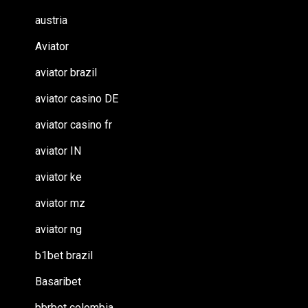
austria
Aviator
aviator brazil
aviator casino DE
aviator casino fr
aviator IN
aviator ke
aviator mz
aviator ng
b1bet brazil
Basaribet
bbrbet colombia