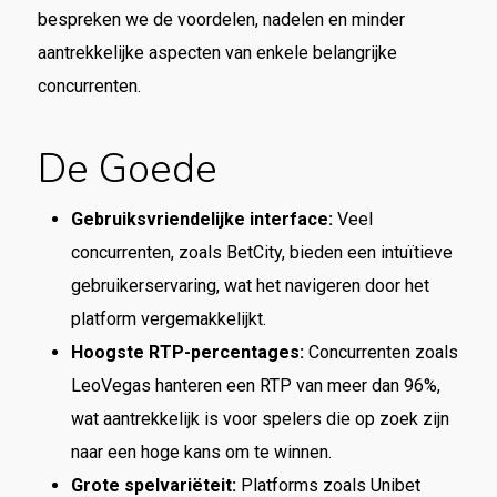
bespreken we de voordelen, nadelen en minder
aantrekkelijke aspecten van enkele belangrijke
concurrenten.
De Goede
Gebruiksvriendelijke interface:
Veel
concurrenten, zoals BetCity, bieden een intuïtieve
gebruikerservaring, wat het navigeren door het
platform vergemakkelijkt.
Hoogste RTP-percentages:
Concurrenten zoals
LeoVegas hanteren een RTP van meer dan 96%,
wat aantrekkelijk is voor spelers die op zoek zijn
naar een hoge kans om te winnen.
Grote spelvariëteit:
Platforms zoals Unibet