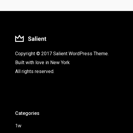
Copyright © 2017 Salient WordPress Theme.
Built with love in New York
All rights reserved.
Categories
1w