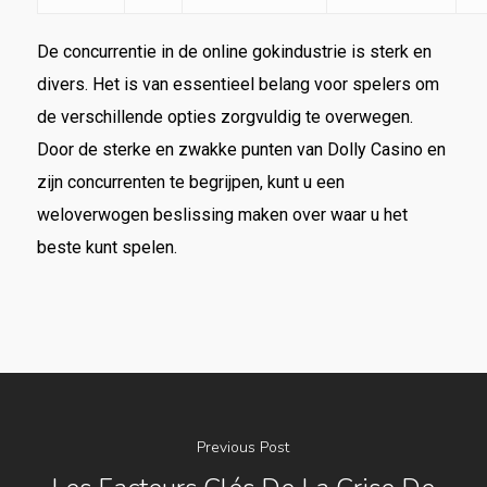
De concurrentie in de online gokindustrie is sterk en
divers. Het is van essentieel belang voor spelers om
de verschillende opties zorgvuldig te overwegen.
Door de sterke en zwakke punten van Dolly Casino en
zijn concurrenten te begrijpen, kunt u een
weloverwogen beslissing maken over waar u het
beste kunt spelen.
Previous Post