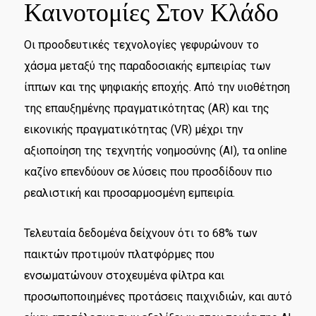
Καινοτομίες Στον Κλάδο
Οι προοδευτικές τεχνολογίες γεφυρώνουν το
χάσμα μεταξύ της παραδοσιακής εμπειρίας των
ίππων και της ψηφιακής εποχής. Από την υιοθέτηση
της
επαυξημένης πραγματικότητας (AR)
και της
εικονικής πραγματικότητας (VR)
μέχρι την
αξιοποίηση της τεχνητής νοημοσύνης (AI), τα online
καζίνο επενδύουν σε λύσεις που προσδίδουν πιο
ρεαλιστική και προσαρμοσμένη εμπειρία.
Τελευταία δεδομένα δείχνουν ότι το 68% των
παικτών προτιμούν πλατφόρμες που
ενσωματώνουν στοχευμένα φίλτρα και
προσωποποιημένες προτάσεις παιχνιδιών, και αυτό