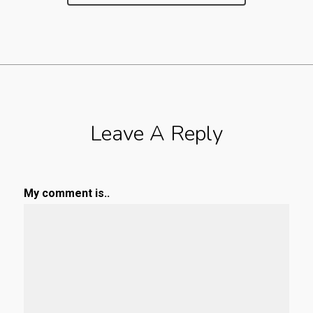
Leave A Reply
My comment is..