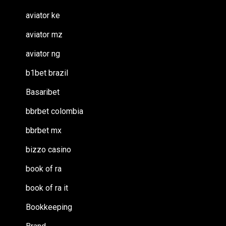
aviator ke
aviator mz
aviator ng
b1bet brazil
Basaribet
bbrbet colombia
bbrbet mx
bizzo casino
book of ra
book of ra it
Bookkeeping