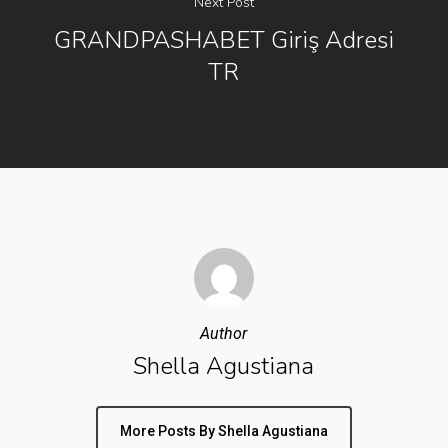
Next Post
GRANDPASHABET Giriş Adresi
TR
Author
Shella Agustiana
More Posts By Shella Agustiana