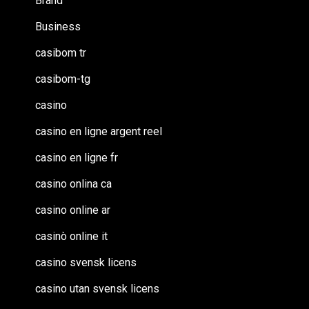
Brand
Business
casibom tr
casibom-tg
casino
casino en ligne argent reel
casino en ligne fr
casino onlina ca
casino online ar
casinò online it
casino svensk licens
casino utan svensk licens