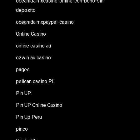
oceanida.mxcasino-online-con-bono-sin-
deposito
oceanida.mxpaypal-casino
Online Casino
online casino au
ozwin au casino
pages
pelican casino PL
Pin UP
Pin UP Online Casino
Pin Up Peru
pinco