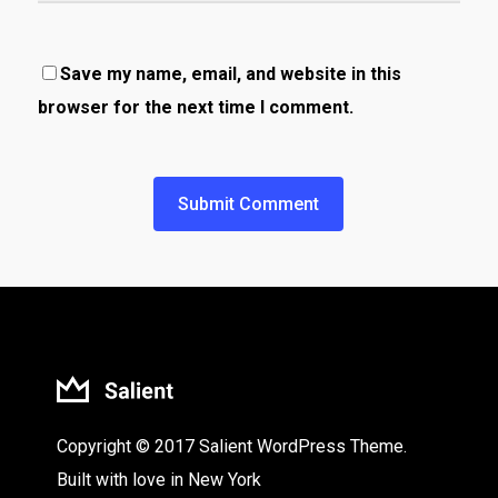
Save my name, email, and website in this
browser for the next time I comment.
Copyright © 2017 Salient WordPress Theme.
Built with love in New York