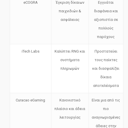
eCOGRA
Έγκριση δίκαιων
Εγγυάται
παιχνιδιών &
διαφάνεια και
ασφάλειας
αξιοπιστία σε
πολλούς
παρόχους
iTech Labs
Καλύπτει RNG και
Προστατεύει
συστήματα
τους παίκτες
πληρωμών
και διασφαλίζει
δίκαια
αποτελέσματα
Curacao eGaming
Κανονιστικό
Είναι μια από τις
πλαίσιο και άδεια
πιο
λειτουργίας
αναγνωρισμένες
άδειες στην