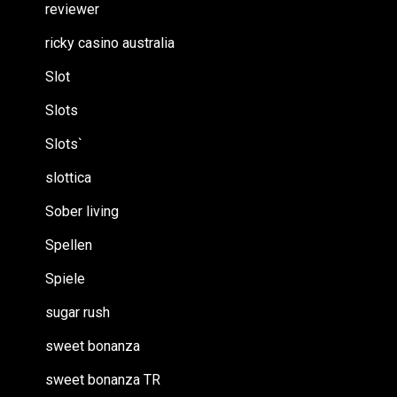
reviewer
ricky casino australia
Slot
Slots
Slots`
slottica
Sober living
Spellen
Spiele
sugar rush
sweet bonanza
sweet bonanza TR