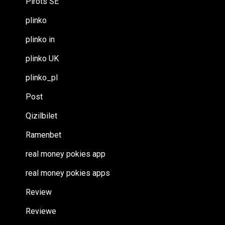
Pirots SE
plinko
plinko in
plinko UK
plinko_pl
Post
Qizilbilet
Ramenbet
real money pokies app
real money pokies apps
Review
Reviewe