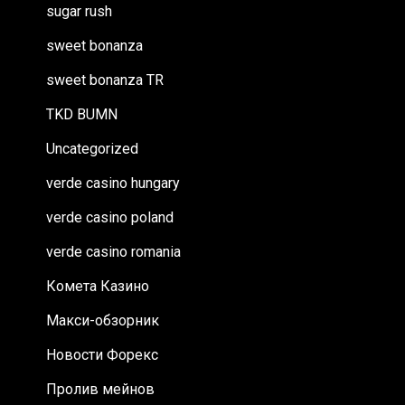
sugar rush
sweet bonanza
sweet bonanza TR
TKD BUMN
Uncategorized
verde casino hungary
verde casino poland
verde casino romania
Комета Казино
Макси-обзорник
Новости Форекс
Пролив мейнов