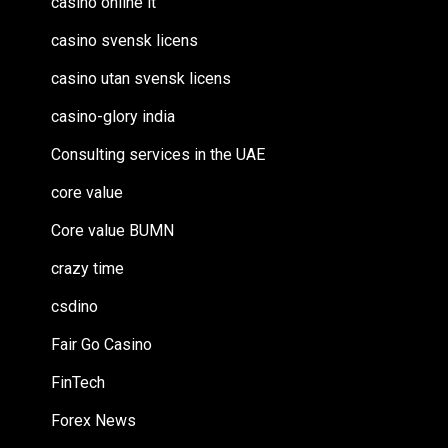
casinò online it
casino svensk licens
casino utan svensk licens
casino-glory india
Consulting services in the UAE
core value
Core value BUMN
crazy time
csdino
Fair Go Casino
FinTech
Forex News