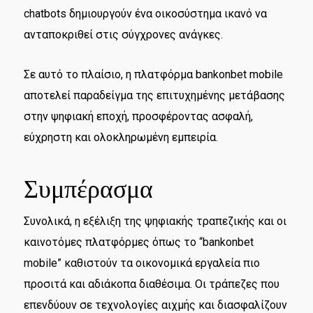
chatbots δημιουργούν ένα οικοσύστημα ικανό να
ανταποκριθεί στις σύγχρονες ανάγκες.
Σε αυτό το πλαίσιο, η πλατφόρμα bankonbet mobile
αποτελεί παραδείγμα της επιτυχημένης μετάβασης
στην ψηφιακή εποχή, προσφέροντας ασφαλή,
εύχρηστη και ολοκληρωμένη εμπειρία.
Συμπέρασμα
Συνολικά, η εξέλιξη της ψηφιακής τραπεζικής και οι
καινοτόμες πλατφόρμες όπως το “bankonbet
mobile” καθιστούν τα οικονομικά εργαλεία πιο
προσιτά και αδιάκοπα διαθέσιμα. Οι τράπεζες που
επενδύουν σε τεχνολογίες αιχμής και διασφαλίζουν