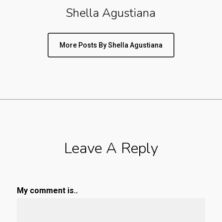
Shella Agustiana
More Posts By Shella Agustiana
Leave A Reply
My comment is..