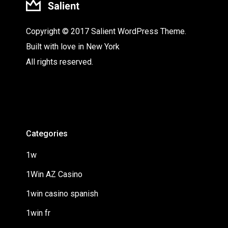
Copyright © 2017 Salient WordPress Theme.
Built with love in New York
All rights reserved.
Categories
1w
1Win AZ Casino
1win casino spanish
1win fr