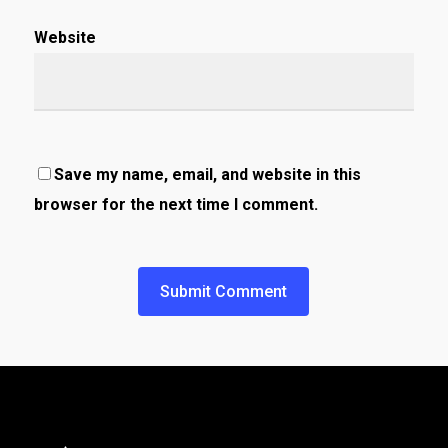
Website
Save my name, email, and website in this
browser for the next time I comment.