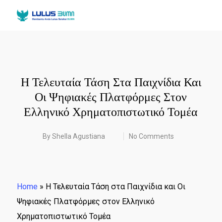
Η Τελευταία Τάση Στα Παιχνίδια Και
Οι Ψηφιακές Πλατφόρμες Στον
Ελληνικό Χρηματοπιστωτικό Τομέα
By
Shella Agustiana
No Comments
Home
»
Η Τελευταία Τάση στα Παιχνίδια και Οι
Ψηφιακές Πλατφόρμες στον Ελληνικό
Χρηματοπιστωτικό Τομέα