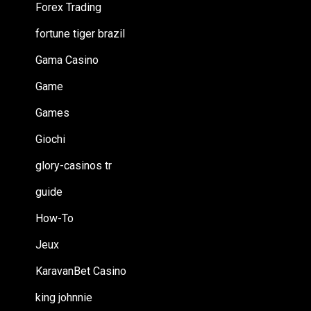
Forex Trading
fortune tiger brazil
Gama Casino
Game
Games
Giochi
glory-casinos tr
guide
How-To
Jeux
KaravanBet Casino
king johnnie