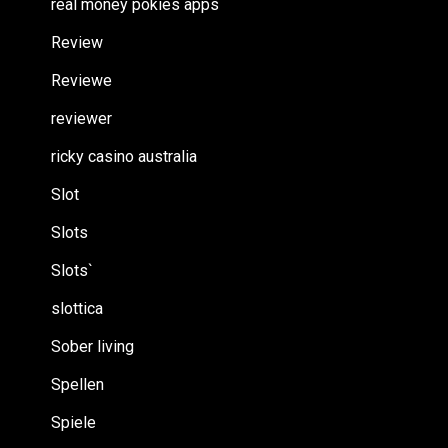
real money pokies apps
Review
Reviewe
reviewer
ricky casino australia
Slot
Slots
Slots`
slottica
Sober living
Spellen
Spiele