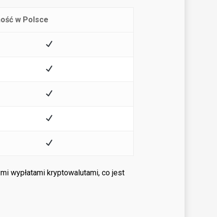
tbet tr
ość w Polsce
stbet скачать
tbet скачать ru
Bet casino DE
jack bet brazil
bbrbet-casino
ws
anida.mxcasino-online-bono-por-registro
anida.mxcasino-online-con-bono-sin-deposito
i wypłatami kryptowalutami, co jest
anida.mxpaypal-casino
ine Casino
ine casino au