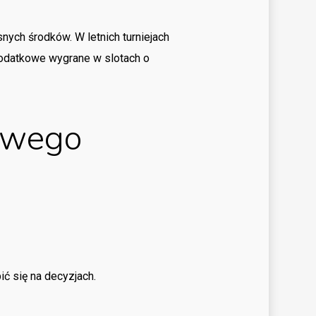
ry-casinos tr
de
nych środków. W letnich turniejach
w-To
dodatkowe wygrane w slotach o
ux
avanBet Casino
jowego
g johnnie
ibet casino TR
salbet
i reviewe
i-review
i-reviews
ić się na decyzjach.
mbrand