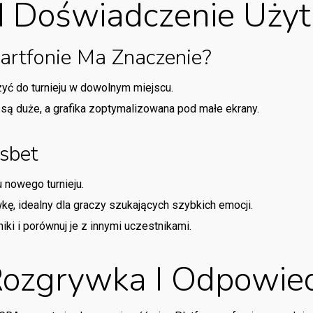
I Doświadczenie Uży
ozw
pa
rtfonie Ma Znaczenie?
pel
ć do turnieju w dowolnym miejscu.
Pi
 są duże, a grafika zoptymalizowana pod małe ekrany.
Pin
ssbet
Pin
pin
 nowego turnieju.
kę, idealny dla graczy szukających szybkich emocji.
Pir
ki i porównuj je z innymi uczestnikami.
pli
pli
Rozgrywka I Odpowied
pli
pli