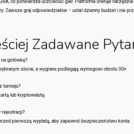
GRA, co potwierdza uczciwość gier. Platforma oferuje narzędzi
. Zawsze graj odpowiedzialnie – ustal dzienny budżet i nie prz
Po
Qiz
Ra
ściej Zadawane Pyta
rea
rea
 na gotówkę?
Re
wybranym slocie, a wygrane podlegają wymogowi obrotu 30×.
Re
 turnieju?
rev
artą lub kryptowalutą.
ric
rejestracji?
Slo
 przed pierwszą wypłatą, aby zapewnić bezpieczeństwo konta.
Slo