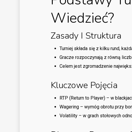
Wiedzieć?
Zasady I Struktura
Turniej składa się z kilku rund, każ
Gracze rozpoczynają z równą liczb
Celem jest zgromadzenie największ
Kluczowe Pojęcia
RTP (Return to Player) – w blackjac
Wagering – wymóg obrotu przy bo
Volatility – w grach stołowych odn