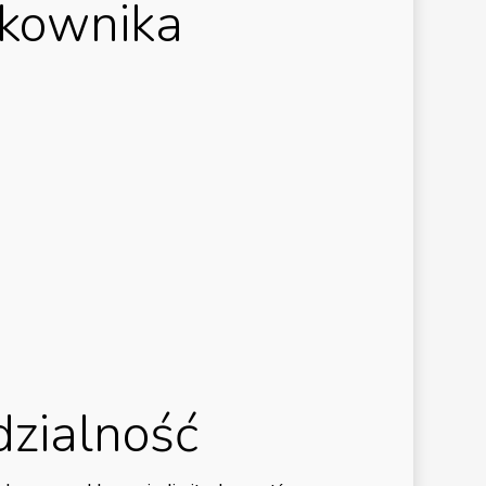
tkownika
in au casino
ges
ican casino PL
n UP
 UP Online Casino
 Up Peru
co
ots SE
nko
nko in
zialność
nko UK
nko_pl