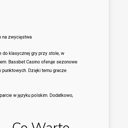
ino
ino en ligne argent reel
ino en ligne fr
to na zwycięstwa
ino onlina ca
ino online ar
 do klasycznej gry przy stole, w
rollem. Bassbet Casino oferuje sezonowe
inò online it
w punktowych. Dzięki temu gracze
ino svensk licens
ino utan svensk licens
ino-glory india
sparcie w języku polskim. Dodatkowo,
sulting services in the UAE
e value
 – Co Warto
re value BUMN