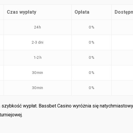
mos
Czas wypłaty
Opłata
Dostępn
mo
24 h
0 %
mos
Mr 
2‑3 dni
0 %
mr 
1‑2 h
0 %
mx-
30 min
0 %
ne
oce
30 min
0 %
oce
szybkość wypłat. Bassbet Casino wyróżnia się natychmiastowym
oce
urniejowej.
Onl
onl