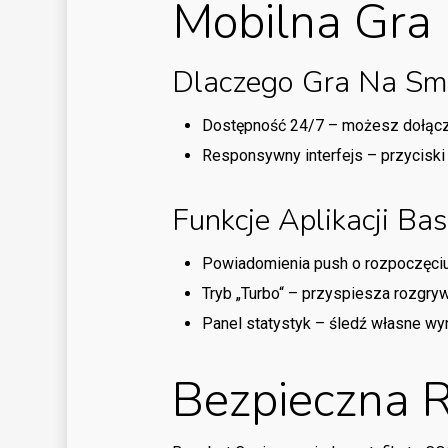
Mobilna Gra 
Dlaczego Gra Na Sma
Dostępność 24/7 – możesz dołączy
Responsywny interfejs – przyciski
Funkcje Aplikacji Ba
Powiadomienia push o rozpoczęciu
Tryb „Turbo“ – przyspiesza rozgryw
Panel statystyk – śledź własne wyni
Bezpieczna 