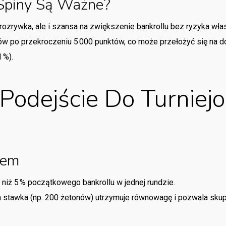
Spiny Są Ważne?
glo
gui
ozrywka, ale i szansa na zwiększenie bankrollu bez ryzyka włas
Ho
w po przekroczeniu 5 000 punktów, co może przełożyć się na 
 %).
Je
Kar
 Podejście Do Turnie
kin
Mar
Ma
lem
Max
min
ej niż 5 % początkowego bankrollu w jednej rundzie.
Min
ła stawka (np. 200 żetonów) utrzymuje równowagę i pozwala skup
mo