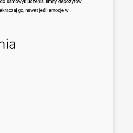
a do samowykluczenia, limity depozytów
ekraczaj go, nawet jeśli emocje w
st
ilbilet
menbet
nia
l money pokies app
l money pokies apps
view
viewe
iewer
ky casino australia
t
ts