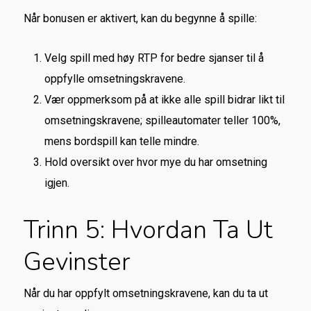
Når bonusen er aktivert, kan du begynne å spille:
Velg spill med høy RTP for bedre sjanser til å
oppfylle omsetningskravene.
Vær oppmerksom på at ikke alle spill bidrar likt til
omsetningskravene; spilleautomater teller 100%,
mens bordspill kan telle mindre.
Hold oversikt over hvor mye du har omsetning
igjen.
Trinn 5: Hvordan Ta Ut
Gevinster
Når du har oppfylt omsetningskravene, kan du ta ut