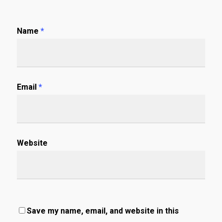
Name
*
Email
*
Website
Save my name, email, and website in this