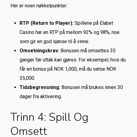
Her er noen nøkkelpunkter:
RTP (Return to Player):
Spillene på Elabet
Casino har en RTP på mellom 92% og 98%, noe
som gir en god sjanse til å vinne.
Omsetningskrav:
Bonusen må omsettes 35
ganger før uttak kan gjøres. For eksempel, hvis du
får en bonus på NOK 1,000, må du satse NOK
35,000.
Tidsbegrensning:
Bonusen må brukes innen 30
dager fra aktivering.
Trinn 4: Spill Og
Omsett