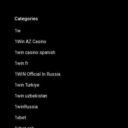
Categories
1w
1Win AZ Casino
1win casino spanish
1win fr
1WIN Official In Russia
1win Turkiye
1win uzbekistan
1winRussia
1xbet