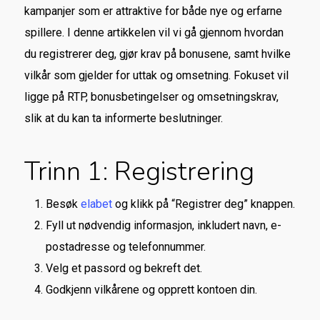
kampanjer som er attraktive for både nye og erfarne
spillere. I denne artikkelen vil vi gå gjennom hvordan
du registrerer deg, gjør krav på bonusene, samt hvilke
vilkår som gjelder for uttak og omsetning. Fokuset vil
ligge på RTP, bonusbetingelser og omsetningskrav,
slik at du kan ta informerte beslutninger.
Trinn 1: Registrering
Besøk
elabet
og klikk på “Registrer deg” knappen.
Fyll ut nødvendig informasjon, inkludert navn, e-
postadresse og telefonnummer.
Velg et passord og bekreft det.
Godkjenn vilkårene og opprett kontoen din.