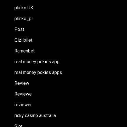
plinko UK
plinko_pl
Post
Qizilbilet
Ramenbet
real money pokies app
real money pokies apps
Review
Reviewe
reviewer
ricky casino australia
Slot