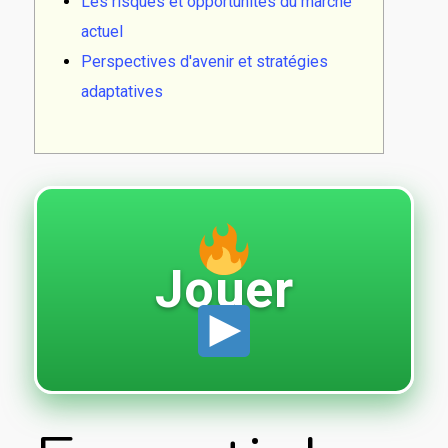
Les risques et opportunités du marché
actuel
Perspectives d'avenir et stratégies
adaptatives
Jouer