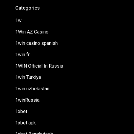
Categories
1w
1Win AZ Casino
1win casino spanish
1win fr
1WIN Official In Russia
1win Turkiye
1win uzbekistan
1winRussia
1xbet
1xbet apk