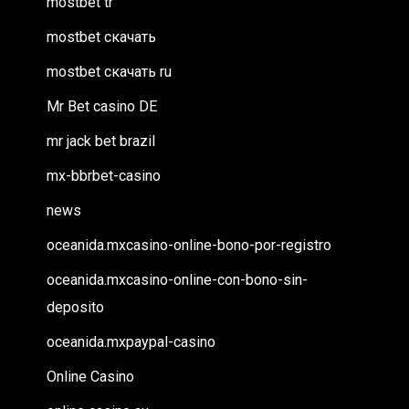
mostbet tr
mostbet скачать
mostbet скачать ru
Mr Bet casino DE
mr jack bet brazil
mx-bbrbet-casino
news
oceanida.mxcasino-online-bono-por-registro
oceanida.mxcasino-online-con-bono-sin-
deposito
oceanida.mxpaypal-casino
Online Casino