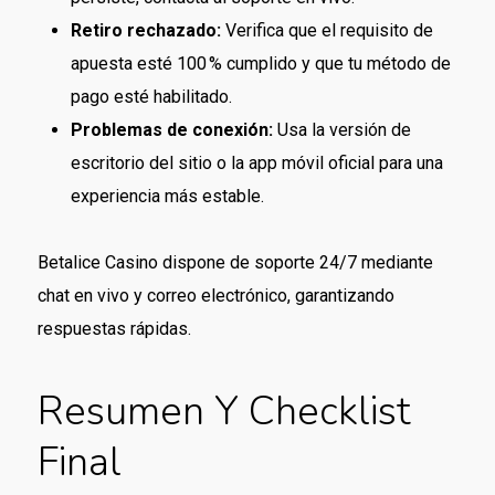
Retiro rechazado:
Verifica que el requisito de
apuesta esté 100 % cumplido y que tu método de
pago esté habilitado.
Problemas de conexión:
Usa la versión de
escritorio del sitio o la app móvil oficial para una
experiencia más estable.
Betalice Casino dispone de soporte 24/7 mediante
chat en vivo y correo electrónico, garantizando
respuestas rápidas.
Resumen Y Checklist
Final