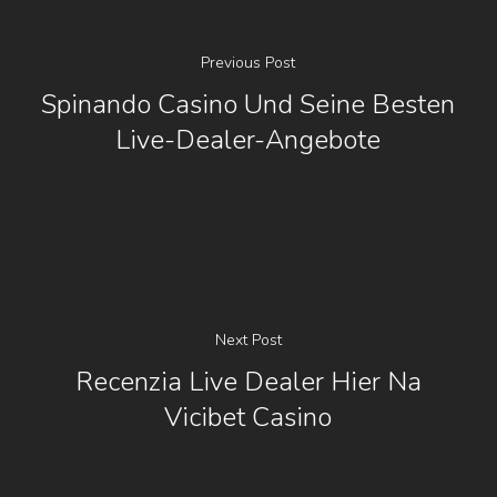
Previous Post
Spinando Casino Und Seine Besten
Live-Dealer-Angebote
Next Post
Recenzia Live Dealer Hier Na
Vicibet Casino