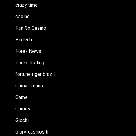
crazy time
csdino
Fair Go Casino
FinTech
Forex News
Forex Trading
fortune tiger brazil
Gama Casino
Game
Games
Giochi
glory-casinos tr