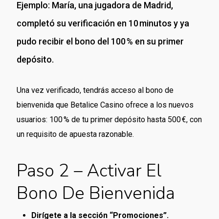
Ejemplo: María, una jugadora de Madrid,
completó su verificación en 10 minutos y ya
pudo recibir el bono del 100 % en su primer
depósito.
Una vez verificado, tendrás acceso al bono de
bienvenida que Betalice Casino ofrece a los nuevos
usuarios: 100 % de tu primer depósito hasta 500 €, con
un requisito de apuesta razonable.
Paso 2 – Activar El
Bono De Bienvenida
Dirígete a la sección “Promociones”.