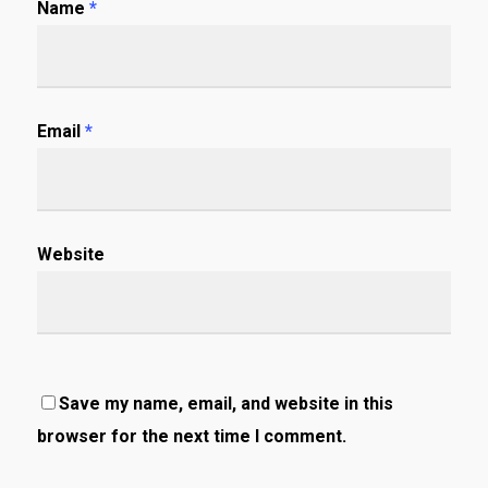
Name
*
Email
*
Website
Save my name, email, and website in this
browser for the next time I comment.