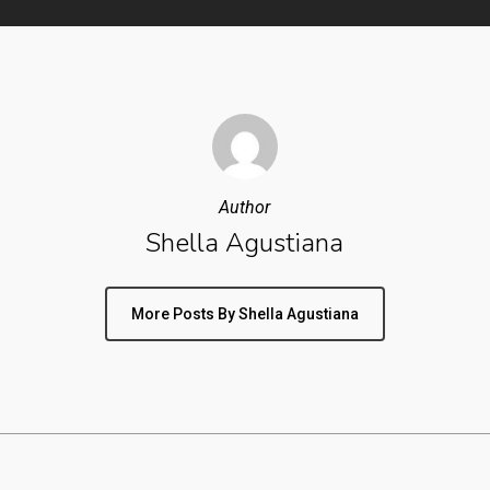
Author
Shella Agustiana
More Posts By Shella Agustiana