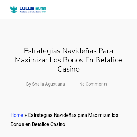
Estrategias Navideñas Para
Maximizar Los Bonos En Betalice
Casino
By
Shella Agustiana
No Comments
Home
»
Estrategias Navideñas para Maximizar los
Bonos en Betalice Casino