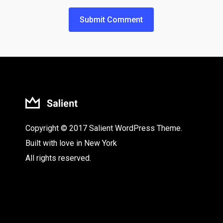
Copyright © 2017 Salient WordPress Theme.
Built with love in New York
All rights reserved.