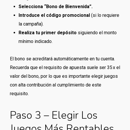
Selecciona “Bono de Bienvenida”.
Introduce el código promocional
(si lo requiere
la campaña).
Realiza tu primer depósito
siguiendo el monto
mínimo indicado.
El bono se acreditará automáticamente en tu cuenta.
Recuerda que el requisito de apuesta suele ser 35 x el
valor del bono, por lo que es importante elegir juegos
con alta contribución al cumplimiento de este
requisito.
Paso 3 – Elegir Los
Juegos Más Rentables