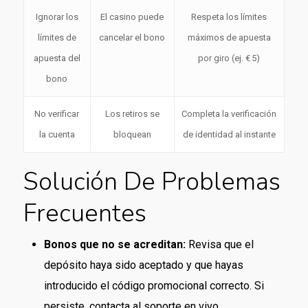
Ignorar los
El casino puede
Respeta los límites
límites de
cancelar el bono
máximos de apuesta
apuesta del
por giro (ej. € 5)
bono
No verificar
Los retiros se
Completa la verificación
la cuenta
bloquean
de identidad al instante
Solución De Problemas
Frecuentes
Bonos que no se acreditan:
Revisa que el
depósito haya sido aceptado y que hayas
introducido el código promocional correcto. Si
persiste, contacta al soporte en vivo.