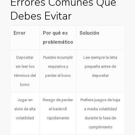
Errores Comunes Que
Debes Evitar
Error
Por qué es
Solución
problemático
Depositar
Puedes incumplir
Lee siempre la letra
sin leer los
requisitos y
pequeña antes de
términos del
perder el bono
depositar
bono
Jugar en
Riesgo de perder
Prefiere juegos de baja
slots de alta
el bankroll
a media volatilidad
volatilidad
rápidamente
durante la fase de
cumplimiento