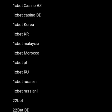
1xbet Casino AZ
1xbet casino BD
1xbet Korea
1xbet KR
1xbet malaysia
1xbet Morocco
1xbet pt
1xbet RU
1xbet russian
1xbet russian1
22bet
22Bet BD