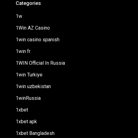
Categories
1w
1Win AZ Casino
1win casino spanish
1win fr
1WIN Official In Russia
1win Turkiye
1win uzbekistan
1winRussia
1xbet
1xbet apk
1xbet Bangladesh