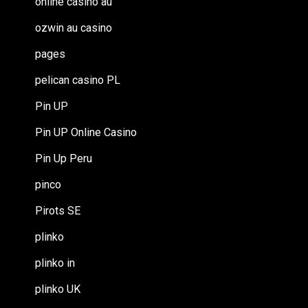
online casino au
ozwin au casino
pages
pelican casino PL
Pin UP
Pin UP Online Casino
Pin Up Peru
pinco
Pirots SE
plinko
plinko in
plinko UK