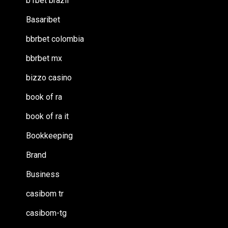
b1bet brazil
Basaribet
bbrbet colombia
bbrbet mx
bizzo casino
book of ra
book of ra it
Bookkeeping
Brand
Business
casibom tr
casibom-tg