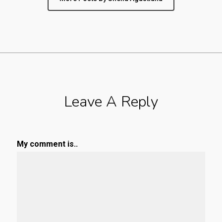
Leave A Reply
My comment is..