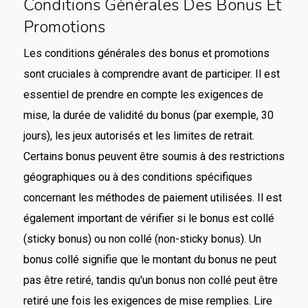
Conditions Générales Des Bonus Et
Promotions
Les conditions générales des bonus et promotions
sont cruciales à comprendre avant de participer. Il est
essentiel de prendre en compte les exigences de
mise, la durée de validité du bonus (par exemple, 30
jours), les jeux autorisés et les limites de retrait.
Certains bonus peuvent être soumis à des restrictions
géographiques ou à des conditions spécifiques
concernant les méthodes de paiement utilisées. Il est
également important de vérifier si le bonus est collé
(sticky bonus) ou non collé (non-sticky bonus). Un
bonus collé signifie que le montant du bonus ne peut
pas être retiré, tandis qu'un bonus non collé peut être
retiré une fois les exigences de mise remplies. Lire