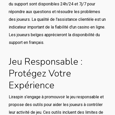
du support sont disponibles 24h/24 et 7j/7 pour
répondre aux questions et résoudre les problèmes
des joueurs. La qualité de l'assistance clientèle est un
indicateur important de la fiabilité d'un casino en ligne.
Les joueurs belges apprécieront la disponibilité du
support en français.
Jeu Responsable :
Protégez Votre
Expérience
Liraspin s'engage à promouvoir le jeu responsable et
propose des outils pour aider les joueurs à contrôler
leur activité de jeu. Ces outils incluent des limites de