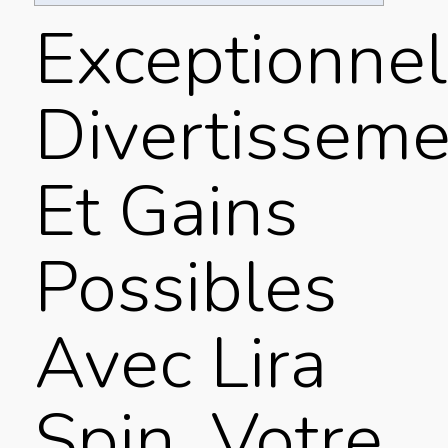
Exceptionnel
Divertisseme
Et Gains
Possibles
Avec Lira
Spin, Votre