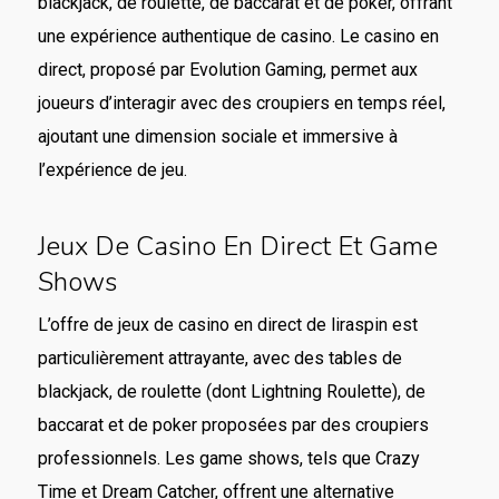
blackjack, de roulette, de baccarat et de poker, offrant
une expérience authentique de casino. Le casino en
direct, proposé par Evolution Gaming, permet aux
joueurs d’interagir avec des croupiers en temps réel,
ajoutant une dimension sociale et immersive à
l’expérience de jeu.
Jeux De Casino En Direct Et Game
Shows
L’offre de jeux de casino en direct de liraspin est
particulièrement attrayante, avec des tables de
blackjack, de roulette (dont Lightning Roulette), de
baccarat et de poker proposées par des croupiers
professionnels. Les game shows, tels que Crazy
Time et Dream Catcher, offrent une alternative