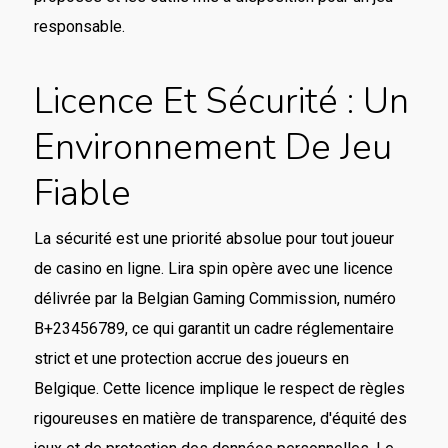
responsable.
Licence Et Sécurité : Un
Environnement De Jeu
Fiable
La sécurité est une priorité absolue pour tout joueur
de casino en ligne. Lira spin opère avec une licence
délivrée par la Belgian Gaming Commission, numéro
B+23456789, ce qui garantit un cadre réglementaire
strict et une protection accrue des joueurs en
Belgique. Cette licence implique le respect de règles
rigoureuses en matière de transparence, d'équité des