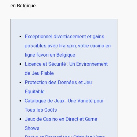
en Belgique
Exceptionnel divertissement et gains
possibles avec lira spin, votre casino en
ligne favori en Belgique
Licence et Sécurité : Un Environnement
de Jeu Fiable
Protection des Données et Jeu
Équitable
Catalogue de Jeux : Une Variété pour
Tous les Goûts
Jeux de Casino en Direct et Game
Shows