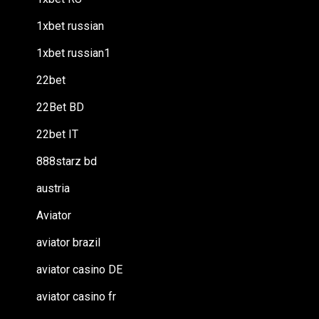
1xbet russian
1xbet russian1
22bet
22Bet BD
22bet IT
888starz bd
austria
Aviator
aviator brazil
aviator casino DE
aviator casino fr