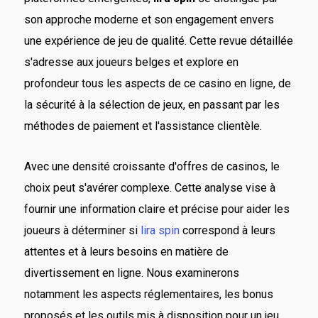
son approche moderne et son engagement envers
une expérience de jeu de qualité. Cette revue détaillée
s'adresse aux joueurs belges et explore en
profondeur tous les aspects de ce casino en ligne, de
la sécurité à la sélection de jeux, en passant par les
méthodes de paiement et l'assistance clientèle.
Avec une densité croissante d'offres de casinos, le
choix peut s'avérer complexe. Cette analyse vise à
fournir une information claire et précise pour aider les
joueurs à déterminer si
lira spin
correspond à leurs
attentes et à leurs besoins en matière de
divertissement en ligne. Nous examinerons
notamment les aspects réglementaires, les bonus
proposés et les outils mis à disposition pour un jeu