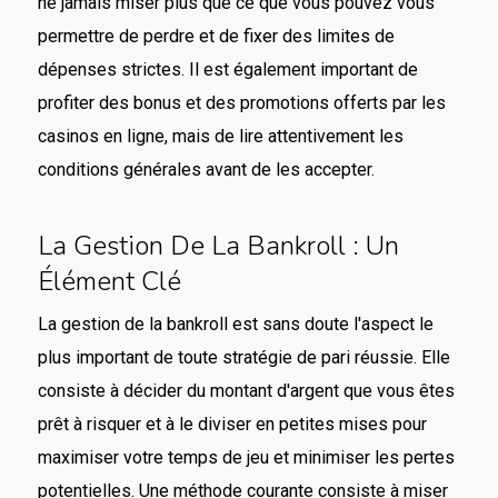
ne jamais miser plus que ce que vous pouvez vous
permettre de perdre et de fixer des limites de
dépenses strictes. Il est également important de
profiter des bonus et des promotions offerts par les
casinos en ligne, mais de lire attentivement les
conditions générales avant de les accepter.
La Gestion De La Bankroll : Un
Élément Clé
La gestion de la bankroll est sans doute l'aspect le
plus important de toute stratégie de pari réussie. Elle
consiste à décider du montant d'argent que vous êtes
prêt à risquer et à le diviser en petites mises pour
maximiser votre temps de jeu et minimiser les pertes
potentielles. Une méthode courante consiste à miser