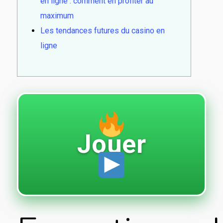
en ligne : comment en profiter au
maximum
Les tendances futures du casino en
ligne
Jouer