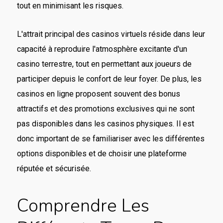
tout en minimisant les risques.
L'attrait principal des casinos virtuels réside dans leur
capacité à reproduire l'atmosphère excitante d'un
casino terrestre, tout en permettant aux joueurs de
participer depuis le confort de leur foyer. De plus, les
casinos en ligne proposent souvent des bonus
attractifs et des promotions exclusives qui ne sont
pas disponibles dans les casinos physiques. Il est
donc important de se familiariser avec les différentes
options disponibles et de choisir une plateforme
réputée et sécurisée.
Comprendre Les