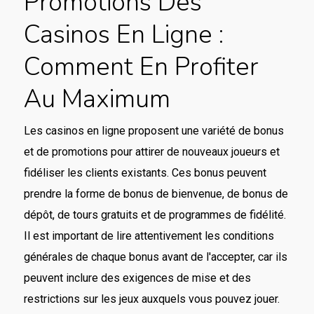
Promotions Des
Casinos En Ligne :
Comment En Profiter
Au Maximum
Les casinos en ligne proposent une variété de bonus
et de promotions pour attirer de nouveaux joueurs et
fidéliser les clients existants. Ces bonus peuvent
prendre la forme de bonus de bienvenue, de bonus de
dépôt, de tours gratuits et de programmes de fidélité.
Il est important de lire attentivement les conditions
générales de chaque bonus avant de l'accepter, car ils
peuvent inclure des exigences de mise et des
restrictions sur les jeux auxquels vous pouvez jouer.