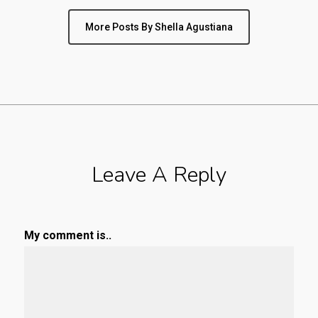
More Posts By Shella Agustiana
Leave A Reply
My comment is..