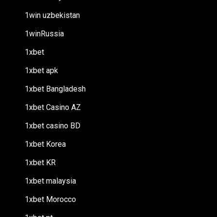
1win uzbekistan
1winRussia
1xbet
1xbet apk
1xbet Bangladesh
1xbet Casino AZ
1xbet casino BD
1xbet Korea
1xbet KR
1xbet malaysia
1xbet Morocco