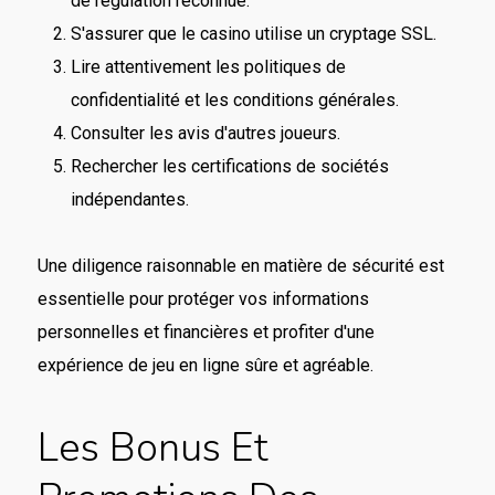
de régulation reconnue.
S'assurer que le casino utilise un cryptage SSL.
Lire attentivement les politiques de
confidentialité et les conditions générales.
Consulter les avis d'autres joueurs.
Rechercher les certifications de sociétés
indépendantes.
Une diligence raisonnable en matière de sécurité est
essentielle pour protéger vos informations
personnelles et financières et profiter d'une
expérience de jeu en ligne sûre et agréable.
Les Bonus Et