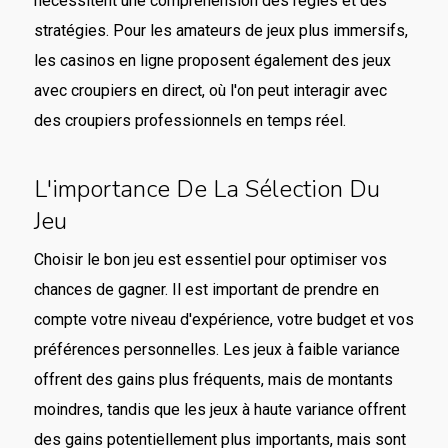
nécessitent une compréhension des règles et des
stratégies. Pour les amateurs de jeux plus immersifs,
les casinos en ligne proposent également des jeux
avec croupiers en direct, où l'on peut interagir avec
des croupiers professionnels en temps réel.
L'importance De La Sélection Du
Jeu
Choisir le bon jeu est essentiel pour optimiser vos
chances de gagner. Il est important de prendre en
compte votre niveau d'expérience, votre budget et vos
préférences personnelles. Les jeux à faible variance
offrent des gains plus fréquents, mais de montants
moindres, tandis que les jeux à haute variance offrent
des gains potentiellement plus importants, mais sont