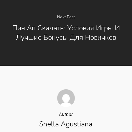
Next Post
Пин Ап Скачать: Условия Игры И
Лучшие Бонусы Для Новичков
Author
Shella Agustiana