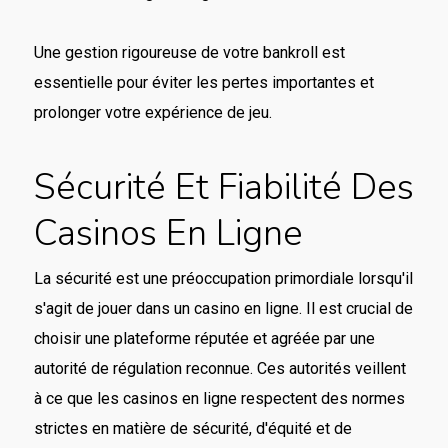
Une gestion rigoureuse de votre bankroll est
essentielle pour éviter les pertes importantes et
prolonger votre expérience de jeu.
Sécurité Et Fiabilité Des
Casinos En Ligne
La sécurité est une préoccupation primordiale lorsqu'il
s'agit de jouer dans un casino en ligne. Il est crucial de
choisir une plateforme réputée et agréée par une
autorité de régulation reconnue. Ces autorités veillent
à ce que les casinos en ligne respectent des normes
strictes en matière de sécurité, d'équité et de