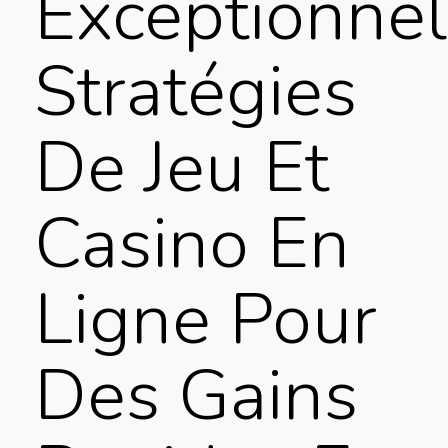
Exceptionnel
Stratégies
De Jeu Et
Casino En
Ligne Pour
Des Gains