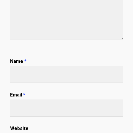
Name
*
Email
*
Website