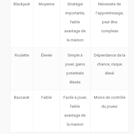
Blackjack
Moyenne
Stratégie
Nécessite de
importante,
l'apprentissage,
faible
peut être
avantage de
complexe
la maison
Roulette
Élevée
Simple à
Dépendance de la
jouer, gains
chance, risque
potentiels
élevé
élevés
Baccarat
Faible
Facile à jouer,
Moins de contrôle
faible
du joueur
avantage de
la maison