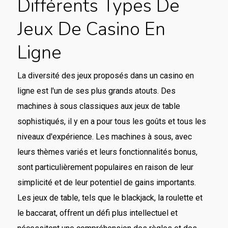
Différents Types De
Jeux De Casino En
Ligne
La diversité des jeux proposés dans un casino en
ligne est l'un de ses plus grands atouts. Des
machines à sous classiques aux jeux de table
sophistiqués, il y en a pour tous les goûts et tous les
niveaux d'expérience. Les machines à sous, avec
leurs thèmes variés et leurs fonctionnalités bonus,
sont particulièrement populaires en raison de leur
simplicité et de leur potentiel de gains importants.
Les jeux de table, tels que le blackjack, la roulette et
le baccarat, offrent un défi plus intellectuel et