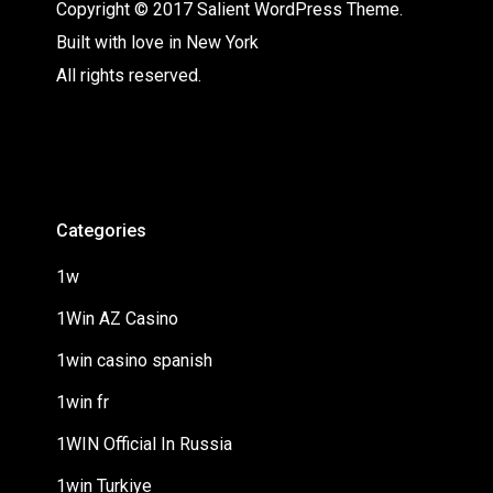
Copyright © 2017 Salient WordPress Theme.
Built with love in New York
All rights reserved.
Categories
1w
1Win AZ Casino
1win casino spanish
1win fr
1WIN Official In Russia
1win Turkiye