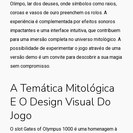
Olimpo, lar dos deuses, onde símbolos como raios,
coroas e vasos de ouro preenchem os rolos. A
experiência é complementada por efeitos sonoros
impactantes e uma interface intuitiva, que contribuem
para uma imersão completa no universo mitológico. A
possibilidade de experimentar o jogo através de uma
versão demo é um convite para descobrir a sua magia
sem compromisso.
A Temática Mitológica
E O Design Visual Do
Jogo
O slot Gates of Olympus 1000 é uma homenagem à