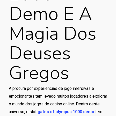
Demo E A
Magia Dos
Deuses
Gregos
A procura por experiências de jogo imersivas e
emocionantes tem levado muitos jogadores a explorar
o mundo dos jogos de casino online. Dentro deste
universo, o slot
gates of olympus 1000 demo
tem