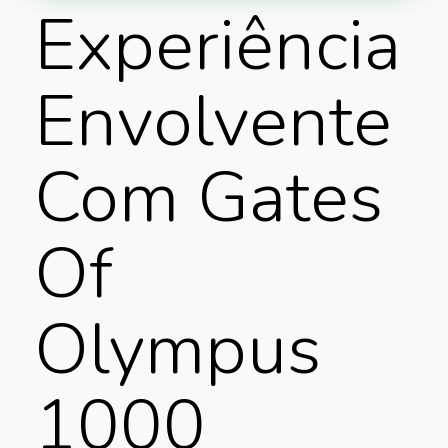
Experiência
Envolvente
Com Gates
Of
Olympus
1000