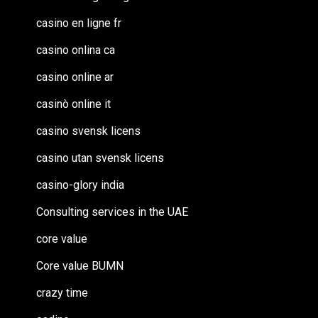
casino en ligne fr
casino onlina ca
casino online ar
casinò online it
casino svensk licens
casino utan svensk licens
casino-glory india
Consulting services in the UAE
core value
Core value BUMN
crazy time