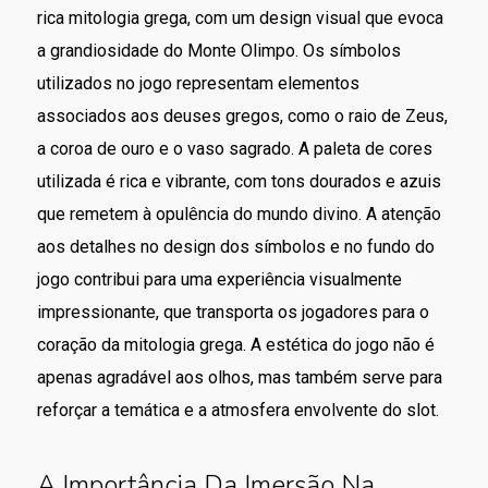
rica mitologia grega, com um design visual que evoca
a grandiosidade do Monte Olimpo. Os símbolos
utilizados no jogo representam elementos
associados aos deuses gregos, como o raio de Zeus,
a coroa de ouro e o vaso sagrado. A paleta de cores
utilizada é rica e vibrante, com tons dourados e azuis
que remetem à opulência do mundo divino. A atenção
aos detalhes no design dos símbolos e no fundo do
jogo contribui para uma experiência visualmente
impressionante, que transporta os jogadores para o
coração da mitologia grega. A estética do jogo não é
apenas agradável aos olhos, mas também serve para
reforçar a temática e a atmosfera envolvente do slot.
A Importância Da Imersão Na