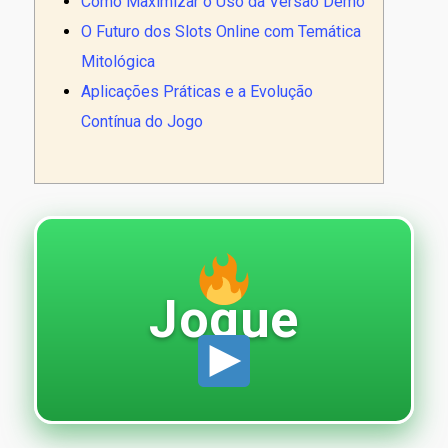
Como Maximizar o Uso da Versão Demo
O Futuro dos Slots Online com Temática
Mitológica
Aplicações Práticas e a Evolução
Contínua do Jogo
Jogue