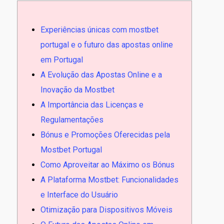
Experiências únicas com mostbet
portugal e o futuro das apostas online
em Portugal
A Evolução das Apostas Online e a
Inovação da Mostbet
A Importância das Licenças e
Regulamentações
Bónus e Promoções Oferecidas pela
Mostbet Portugal
Como Aproveitar ao Máximo os Bónus
A Plataforma Mostbet: Funcionalidades
e Interface do Usuário
Otimização para Dispositivos Móveis