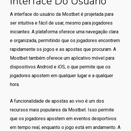
Interface Do Usuário
A interface do usuário da Mostbet é projetada para
ser intuitiva e fácil de usar, mesmo para jogadores
iniciantes. A plataforma oferece uma navegação clara
e organizada, permitindo que os jogadores encontrem
rapidamente os jogos e as apostas que procuram. A
Mostbet também oferece um aplicativo móvel para
dispositivos Android e iOS, o que permite que os
jogadores apostem em qualquer lugar e a qualquer
hora.
A funcionalidade de apostas ao vivo é um dos
recursos mais populares da Mostbet. Isso permite
que os jogadores apostem em eventos desportivos
em tempo real, enquanto o jogo está em andamento. A