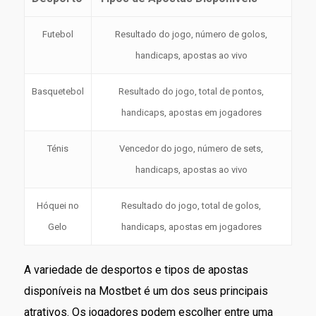
Futebol
Resultado do jogo, número de golos,
handicaps, apostas ao vivo
Basquetebol
Resultado do jogo, total de pontos,
handicaps, apostas em jogadores
Ténis
Vencedor do jogo, número de sets,
handicaps, apostas ao vivo
Hóquei no
Resultado do jogo, total de golos,
Gelo
handicaps, apostas em jogadores
A variedade de desportos e tipos de apostas
disponíveis na Mostbet é um dos seus principais
atrativos. Os jogadores podem escolher entre uma