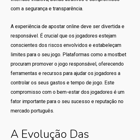
com a segurança e transparência.
A experiência de apostar online deve ser divertida e
responsável. É crucial que os jogadores estejam
conscientes dos riscos envolvidos e estabeleçam
limites para o seu jogo. Plataformas como a mostbet
procuram promover o jogo responsável, oferecendo
ferramentas e recursos para ajudar os jogadores a
controlar os seus gastos e tempo de jogo. Este
compromisso com o bem-estar dos jogadores é um
fator importante para o seu sucesso e reputação no
mercado português.
A Evolução Das