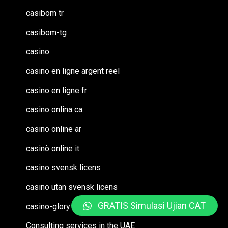
casibom tr
casibom-tg
casino
casino en ligne argent reel
casino en ligne fr
casino onlina ca
casino online ar
casinò online it
casino svensk licens
casino utan svensk licens
GRATIS Simulasi Ujian CAT
casino-glory india
Consulting services in the UAE