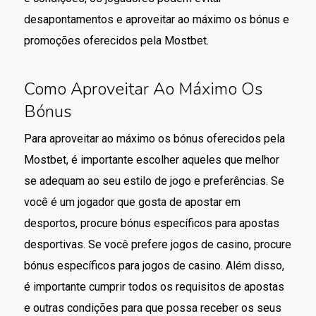
desapontamentos e aproveitar ao máximo os bónus e
promoções oferecidos pela Mostbet.
Como Aproveitar Ao Máximo Os
Bónus
Para aproveitar ao máximo os bónus oferecidos pela
Mostbet, é importante escolher aqueles que melhor
se adequam ao seu estilo de jogo e preferências. Se
você é um jogador que gosta de apostar em
desportos, procure bónus específicos para apostas
desportivas. Se você prefere jogos de casino, procure
bónus específicos para jogos de casino. Além disso,
é importante cumprir todos os requisitos de apostas
e outras condições para que possa receber os seus