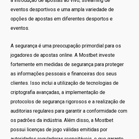
a introdução de apostas ao vivo, streaming de
eventos desportivos e uma ampla variedade de
opções de apostas em diferentes desportos e
eventos.
A segurança é uma preocupação primordial para os
jogadores de apostas online. A Mostbet investe
fortemente em medidas de segurança para proteger
as informações pessoais e financeiras dos seus
clientes. Isso inclui a utilização de tecnologias de
criptografia avançadas, a implementação de
protocolos de segurança rigorosos e a realização de
auditorias regulares para garantir a conformidade com
os padrões da indústria. Além disso, a Mostbet
possui licenças de jogo válidas emitidas por
autoridades reguladoras respeitáveis, o que garante