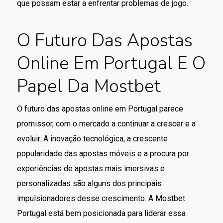
que possam estar a enfrentar problemas de jogo.
O Futuro Das Apostas
Online Em Portugal E O
Papel Da Mostbet
O futuro das apostas online em Portugal parece
promissor, com o mercado a continuar a crescer e a
evoluir. A inovação tecnológica, a crescente
popularidade das apostas móveis e a procura por
experiências de apostas mais imersivas e
personalizadas são alguns dos principais
impulsionadores desse crescimento. A Mostbet
Portugal está bem posicionada para liderar essa