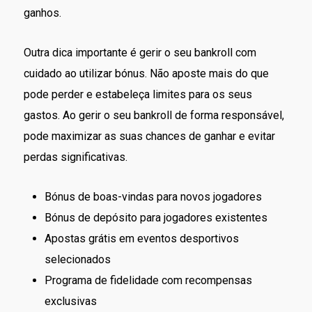
ganhos.
Outra dica importante é gerir o seu bankroll com
cuidado ao utilizar bónus. Não aposte mais do que
pode perder e estabeleça limites para os seus
gastos. Ao gerir o seu bankroll de forma responsável,
pode maximizar as suas chances de ganhar e evitar
perdas significativas.
Bónus de boas-vindas para novos jogadores
Bónus de depósito para jogadores existentes
Apostas grátis em eventos desportivos
selecionados
Programa de fidelidade com recompensas
exclusivas