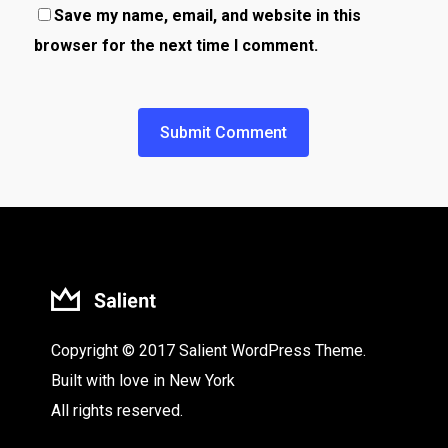
Save my name, email, and website in this
browser for the next time I comment.
Copyright © 2017 Salient WordPress Theme.
Built with love in New York
All rights reserved.