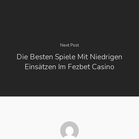
Next Post
Die Besten Spiele Mit Niedrigen
Einsätzen Im Fezbet Casino