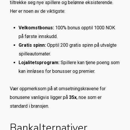
tiltrekke seg nye spillere og belønne eksisterende.
Her er noen av de viktigste:
Velkomstbonus:
100% bonus opptil 1000 NOK
på første innskudd.
Gratis spinn:
Opptil 200 gratis spinn på utvalgte
spilleautomater.
Lojalitetsprogram:
Spillere kan tjene poeng som
kan innløses for bonusser og premier.
Vær oppmerksom på at omsetningskravene for
bonusene vanligvis ligger på
35x
, noe som er
standard i bransjen.
Bankalternativer