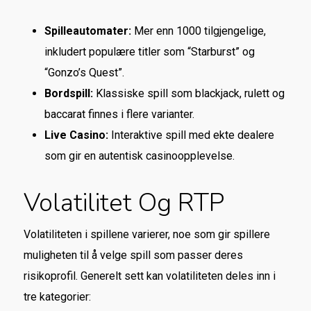
Spilleautomater:
Mer enn 1000 tilgjengelige,
inkludert populære titler som “Starburst” og
“Gonzo’s Quest”.
Bordspill:
Klassiske spill som blackjack, rulett og
baccarat finnes i flere varianter.
Live Casino:
Interaktive spill med ekte dealere
som gir en autentisk casinoopplevelse.
Volatilitet Og RTP
Volatiliteten i spillene varierer, noe som gir spillere
muligheten til å velge spill som passer deres
risikoprofil. Generelt sett kan volatiliteten deles inn i
tre kategorier: