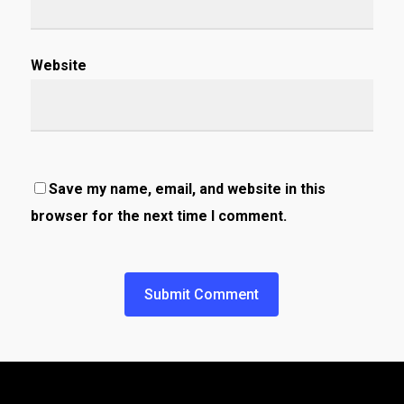
Website
Save my name, email, and website in this
browser for the next time I comment.