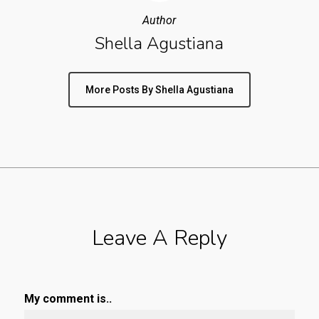
Author
Shella Agustiana
More Posts By Shella Agustiana
Leave A Reply
My comment is..