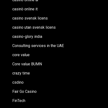
casinò online it
casino svensk licens
casino utan svensk licens
casino-glory india
Consulting services in the UAE
core value
Core value BUMN
crazy time
csdino
Fair Go Casino
FinTech