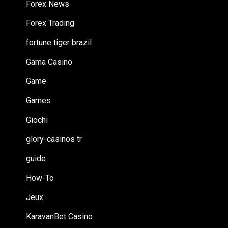
Forex News
Forex Trading
fortune tiger brazil
Gama Casino
Game
Games
Giochi
glory-casinos tr
guide
How-To
Jeux
KaravanBet Casino