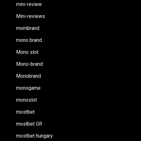
mini-review
Mini-reviews
mombrand
mono brand
Mono slot
Mono-brand
Monobrand
monogame
monoslot
mostbet
mostbet GR
mostbet hungary