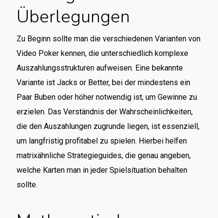
Überlegungen
Zu Beginn sollte man die verschiedenen Varianten von
Video Poker kennen, die unterschiedlich komplexe
Auszahlungsstrukturen aufweisen. Eine bekannte
Variante ist Jacks or Better, bei der mindestens ein
Paar Buben oder höher notwendig ist, um Gewinne zu
erzielen. Das Verständnis der Wahrscheinlichkeiten,
die den Auszahlungen zugrunde liegen, ist essenziell,
um langfristig profitabel zu spielen. Hierbei helfen
matrixähnliche Strategieguides, die genau angeben,
welche Karten man in jeder Spielsituation behalten
sollte.