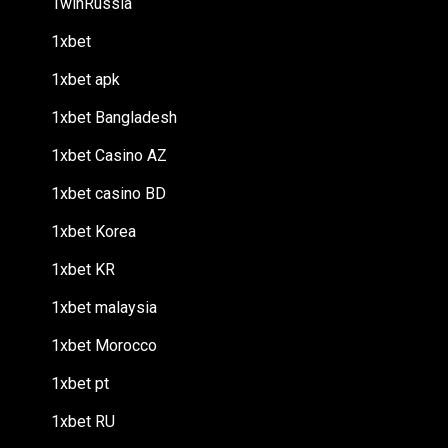
1winRussia
1xbet
1xbet apk
1xbet Bangladesh
1xbet Casino AZ
1xbet casino BD
1xbet Korea
1xbet KR
1xbet malaysia
1xbet Morocco
1xbet pt
1xbet RU