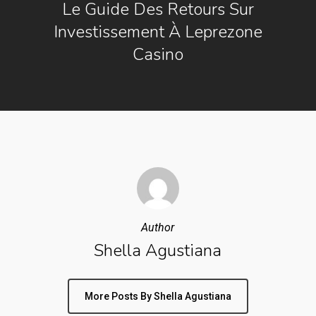
Le Guide Des Retours Sur
Investissement À Leprezone
Casino
Author
Shella Agustiana
More Posts By Shella Agustiana