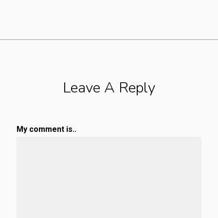
Leave A Reply
My comment is..