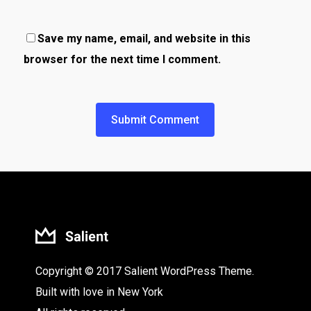
Save my name, email, and website in this
browser for the next time I comment.
Copyright © 2017 Salient WordPress Theme.
Built with love in New York