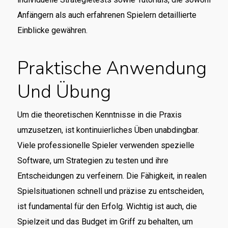
Anfängern als auch erfahrenen Spielern detaillierte
Einblicke gewähren.
Praktische Anwendung
Und Übung
Um die theoretischen Kenntnisse in die Praxis
umzusetzen, ist kontinuierliches Üben unabdingbar.
Viele professionelle Spieler verwenden spezielle
Software, um Strategien zu testen und ihre
Entscheidungen zu verfeinern. Die Fähigkeit, in realen
Spielsituationen schnell und präzise zu entscheiden,
ist fundamental für den Erfolg. Wichtig ist auch, die
Spielzeit und das Budget im Griff zu behalten, um