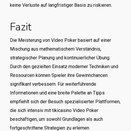
keine Verluste auf langfristiger Basis zu riskieren.
Fazit
Die Meisterung von Video Poker basiert auf einer
Mischung aus mathematischem Verständnis,
strategischer Planung und kontinuierlicher Übung.
Durch den gezielten Einsatz moderner Techniken und
Ressourcen können Spieler ihre Gewinnchancen
signifikant verbessern. Für weiterführende
Informationen und eine breite Palette an Tipps
empfiehlt sich der Besuch spezialisierter Plattformen,
die sich intensiv mit tikicasino Video Poker
beschäftigen, um sowohl Grundlagen als auch
fortgeschrittene Strategien zu erlernen.