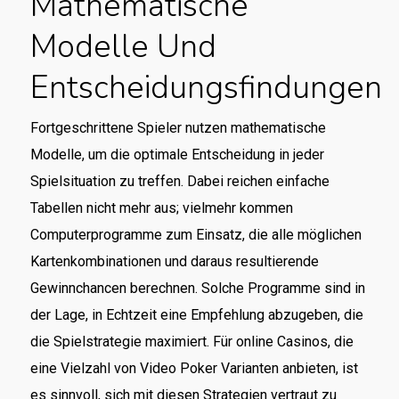
Mathematische
Modelle Und
Entscheidungsfindungen
Fortgeschrittene Spieler nutzen mathematische
Modelle, um die optimale Entscheidung in jeder
Spielsituation zu treffen. Dabei reichen einfache
Tabellen nicht mehr aus; vielmehr kommen
Computerprogramme zum Einsatz, die alle möglichen
Kartenkombinationen und daraus resultierende
Gewinnchancen berechnen. Solche Programme sind in
der Lage, in Echtzeit eine Empfehlung abzugeben, die
die Spielstrategie maximiert. Für online Casinos, die
eine Vielzahl von Video Poker Varianten anbieten, ist
es sinnvoll, sich mit diesen Strategien vertraut zu