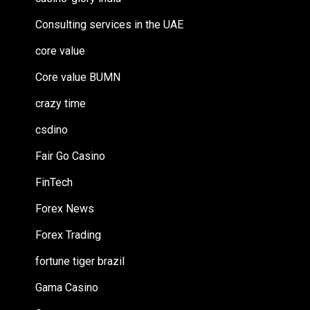
Consulting services in the UAE
core value
Core value BUMN
crazy time
csdino
Fair Go Casino
FinTech
Forex News
Forex Trading
fortune tiger brazil
Gama Casino