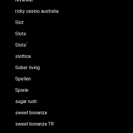
ricky casino australia
Slot
Slots
Slots`
slottica
Sober living
Spellen
Spiele
sugar rush
sweet bonanza
sweet bonanza TR