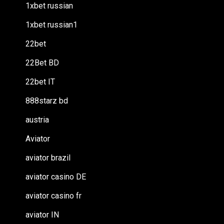
1xbet russian
1xbet russian1
22bet
22Bet BD
22bet IT
888starz bd
austria
Aviator
aviator brazil
aviator casino DE
aviator casino fr
aviator IN