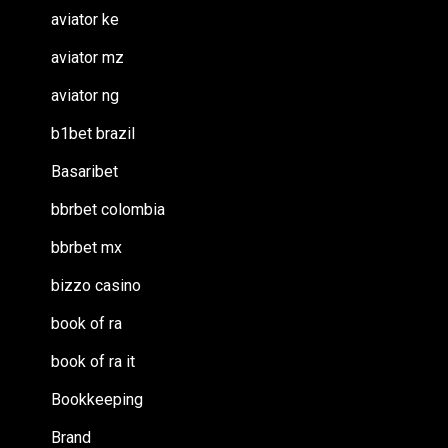
aviator ke
aviator mz
aviator ng
b1bet brazil
Basaribet
bbrbet colombia
bbrbet mx
bizzo casino
book of ra
book of ra it
Bookkeeping
Brand