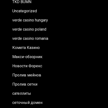
TKD BUMN
Uncategorized
verde casino hungary
verde casino poland
verde casino romania
Комета Казино
Макси-обзорник
Новости Форекс
Пролив мейнов
Пролив сетки
сателлиты
сеточный домен