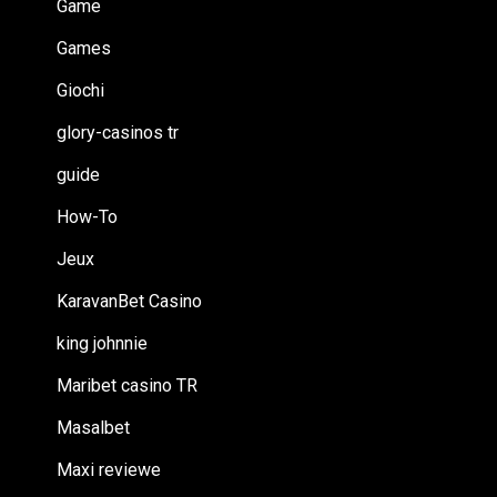
Game
Games
Giochi
glory-casinos tr
guide
How-To
Jeux
KaravanBet Casino
king johnnie
Maribet casino TR
Masalbet
Maxi reviewe