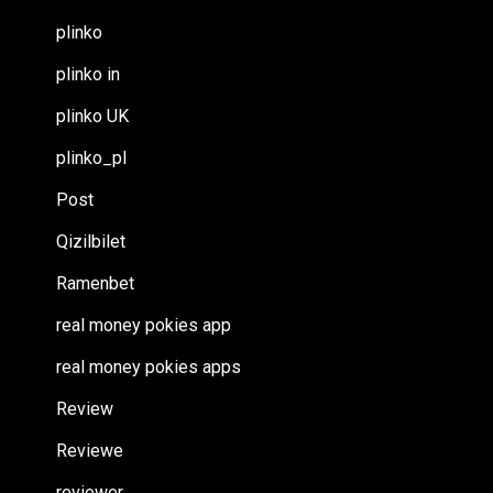
plinko
plinko in
plinko UK
plinko_pl
Post
Qizilbilet
Ramenbet
real money pokies app
real money pokies apps
Review
Reviewe
reviewer