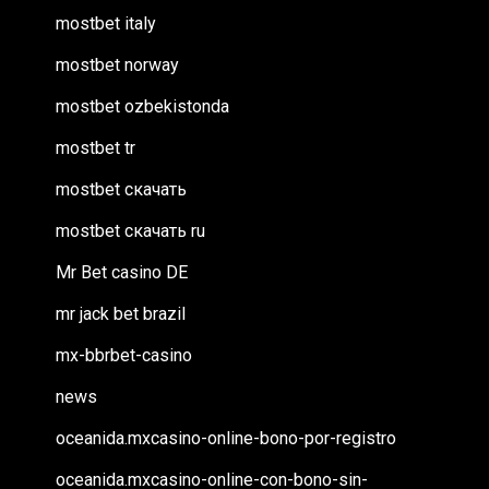
mostbet italy
mostbet norway
mostbet ozbekistonda
mostbet tr
mostbet скачать
mostbet скачать ru
Mr Bet casino DE
mr jack bet brazil
mx-bbrbet-casino
news
oceanida.mxcasino-online-bono-por-registro
oceanida.mxcasino-online-con-bono-sin-