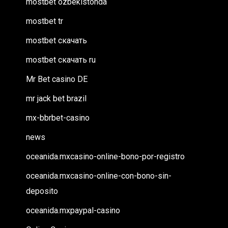
mostbet ozbekistonda
mostbet tr
mostbet скачать
mostbet скачать ru
Mr Bet casino DE
mr jack bet brazil
mx-bbrbet-casino
news
oceanida.mxcasino-online-bono-por-registro
oceanida.mxcasino-online-con-bono-sin-
deposito
oceanida.mxpaypal-casino