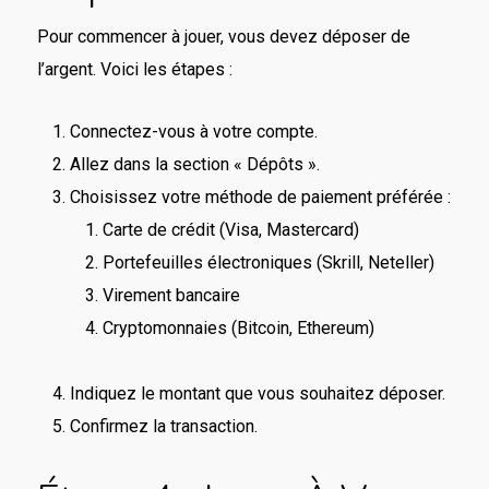
Pour commencer à jouer, vous devez déposer de
l’argent. Voici les étapes :
Connectez-vous à votre compte.
Allez dans la section « Dépôts ».
Choisissez votre méthode de paiement préférée :
Carte de crédit (Visa, Mastercard)
Portefeuilles électroniques (Skrill, Neteller)
Virement bancaire
Cryptomonnaies (Bitcoin, Ethereum)
Indiquez le montant que vous souhaitez déposer.
Confirmez la transaction.