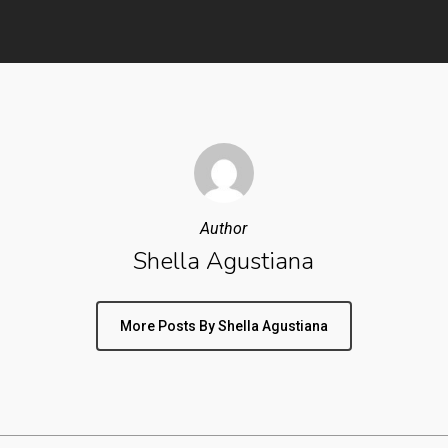
Author
Shella Agustiana
More Posts By Shella Agustiana