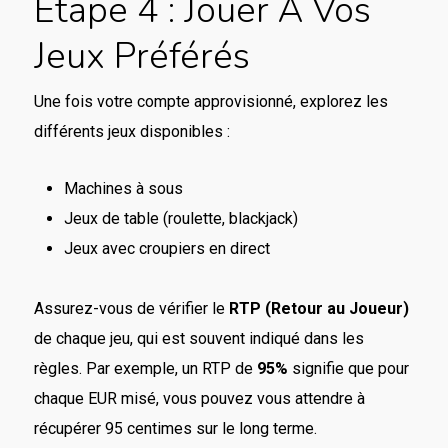
Étape 4 : Jouer À Vos
Jeux Préférés
Une fois votre compte approvisionné, explorez les
différents jeux disponibles :
Machines à sous
Jeux de table (roulette, blackjack)
Jeux avec croupiers en direct
Assurez-vous de vérifier le
RTP (Retour au Joueur)
de chaque jeu, qui est souvent indiqué dans les
règles. Par exemple, un RTP de
95%
signifie que pour
chaque EUR misé, vous pouvez vous attendre à
récupérer 95 centimes sur le long terme.