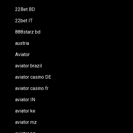
22Bet BD
22bet IT
888starz bd
austria
Aviator
aviator brazil
aviator casino DE
aviator casino fr
aviator IN
aviator ke
aviator mz