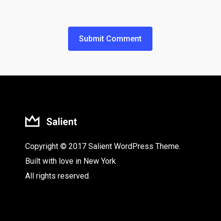
Copyright © 2017 Salient WordPress Theme.
Built with love in New York
All rights reserved.