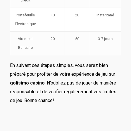
Crédit
Portefeuille
10
20
Instantané
Électronique
Virement
20
50
3-7 jours
Bancaire
En suivant ces étapes simples, vous serez bien
préparé pour profiter de votre expérience de jeu sur
golisimo casino
. N’oubliez pas de jouer de manière
responsable et de vérifier régulièrement vos limites
de jeu. Bonne chance!