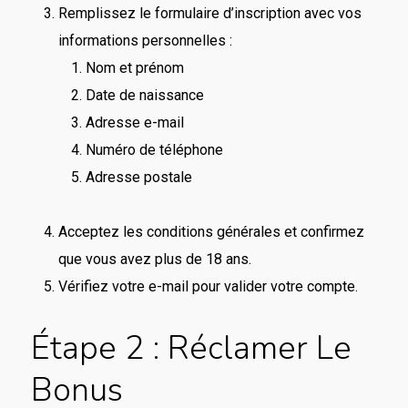
Remplissez le formulaire d’inscription avec vos
informations personnelles :
Nom et prénom
Date de naissance
Adresse e-mail
Numéro de téléphone
Adresse postale
Acceptez les conditions générales et confirmez
que vous avez plus de 18 ans.
Vérifiez votre e-mail pour valider votre compte.
Étape 2 : Réclamer Le
Bonus