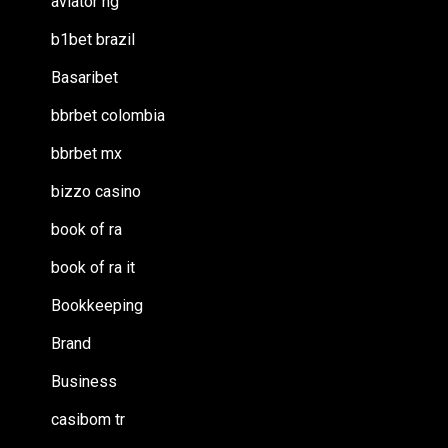
aviator ng
b1bet brazil
Basaribet
bbrbet colombia
bbrbet mx
bizzo casino
book of ra
book of ra it
Bookkeeping
Brand
Business
casibom tr