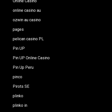
Online Casino
online casino au
ozwin au casino
pages
pelican casino PL
Pin UP
Pin UP Online Casino
Pin Up Peru
pinco
Pirots SE
plinko
plinko in