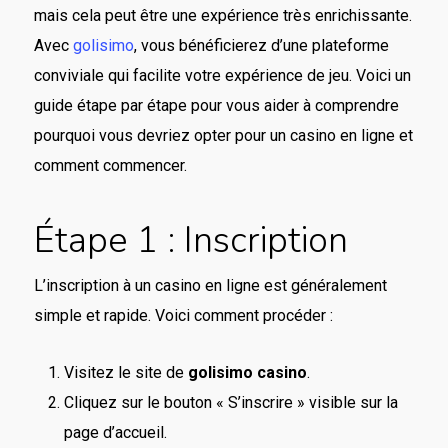
mais cela peut être une expérience très enrichissante.
Avec
golisimo
, vous bénéficierez d’une plateforme
conviviale qui facilite votre expérience de jeu. Voici un
guide étape par étape pour vous aider à comprendre
pourquoi vous devriez opter pour un casino en ligne et
comment commencer.
Étape 1 : Inscription
L’inscription à un casino en ligne est généralement
simple et rapide. Voici comment procéder :
Visitez le site de
golisimo casino
.
Cliquez sur le bouton « S’inscrire » visible sur la
page d’accueil.