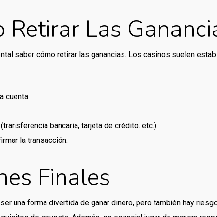
mo
 Retirar Las Gananci
Mon
Mo
ental saber cómo retirar las ganancias. Los casinos suelen esta
Mo
mo
ra cuenta.
mo
mo
transferencia bancaria, tarjeta de crédito, etc.).
mo
firmar la transacción.
mos
nes Finales
mos
mo
er una forma divertida de ganar dinero, pero también hay ries
mo