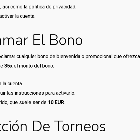
 así como la política de privacidad.
cra
activar la cuenta.
csd
amar El Bono
Fai
Fin
clamar cualquier bono de bienvenida o promocional que ofrezca 
Fo
de
35x
el monto del bono.
For
for
 la cuenta.
r las instrucciones para activarlo.
Ga
rido, que suele ser de
10 EUR
.
Ga
Ga
cción De Torneos
Gio