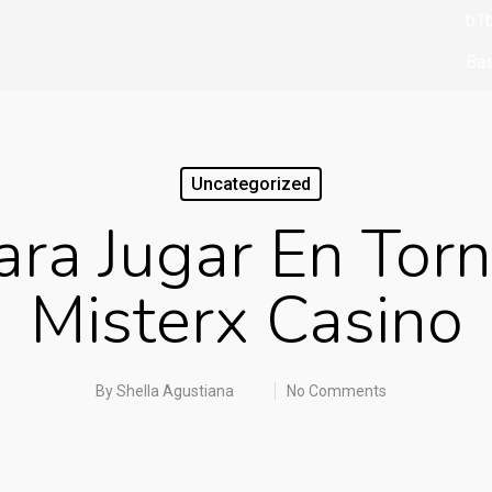
b1b
Bas
bbr
bbr
Uncategorized
biz
ara Jugar En Tor
boo
boo
Misterx Casino
Bo
Br
By
Shella Agustiana
No Comments
Bu
cas
ca