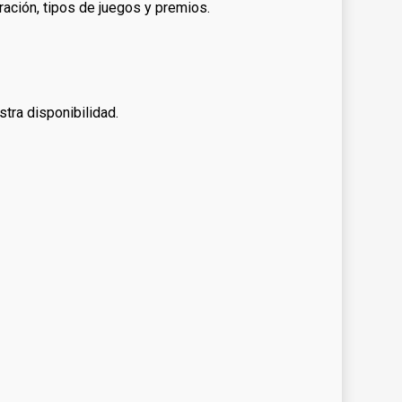
ry-casinos tr
ración, tipos de juegos y premios.
de
w-To
ux
tra disponibilidad.
avanBet Casino
g johnnie
ibet casino TR
salbet
i reviewe
i-review
i-reviews
mbrand