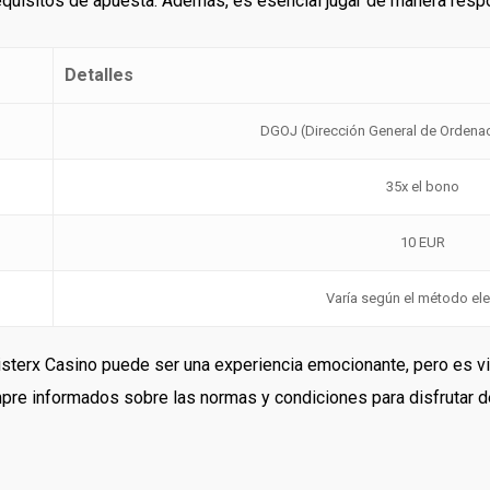
equisitos de apuesta. Además, es esencial jugar de manera resp
mos
mo
Detalles
mos
DGOJ (Dirección General de Ordenac
Mr 
35x el bono
mr 
mx-
10 EUR
ne
Varía según el método el
oce
oce
isterx Casino puede ser una experiencia emocionante, pero es vi
oce
re informados sobre las normas y condiciones para disfrutar d
Onl
onl