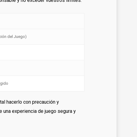
onsable y no exceder vuestros límites.
tbet tr
stbet скачать
tbet скачать ru
ión del Juego)
Bet casino DE
jack bet brazil
bbrbet-casino
ws
egido
anida.mxcasino-online-bono-por-registro
anida.mxcasino-online-con-bono-sin-deposito
tal hacerlo con precaución y
anida.mxpaypal-casino
e una experiencia de juego segura y
ine Casino
ine casino au