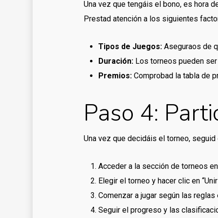
Una vez que tengáis el bono, es hora de
Prestad atención a los siguientes facto
Tipos de Juegos:
Aseguraos de qu
Duración:
Los torneos pueden ser d
Premios:
Comprobad la tabla de pr
Paso 4: Parti
Una vez que decidáis el torneo, seguid 
Acceder a la sección de torneos en 
Elegir el torneo y hacer clic en “Uni
Comenzar a jugar según las reglas 
Seguir el progreso y las clasificaci