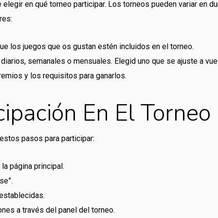
glo
 elegir en qué torneo participar. Los torneos pueden variar en du
res:
gui
Ho
e los juegos que os gustan estén incluidos en el torneo.
Je
iarios, semanales o mensuales. Elegid uno que se ajuste a vues
emios y los requisitos para ganarlos.
Kar
kin
cipación En El Torneo
Mar
Ma
estos pasos para participar:
Max
la página principal.
min
rse”.
Min
establecidas.
mo
ones a través del panel del torneo.