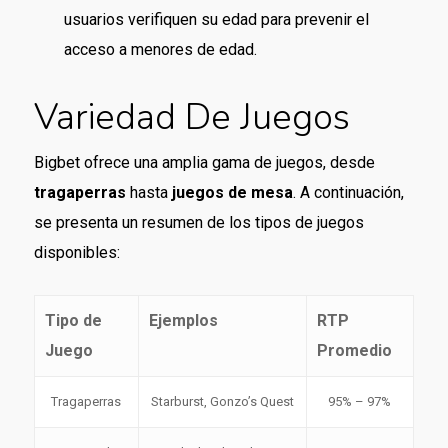
usuarios verifiquen su edad para prevenir el
acceso a menores de edad.
Variedad De Juegos
Bigbet ofrece una amplia gama de juegos, desde
tragaperras
hasta
juegos de mesa
. A continuación,
se presenta un resumen de los tipos de juegos
disponibles:
Tipo de
Ejemplos
RTP
Juego
Promedio
Tragaperras
Starburst, Gonzo’s Quest
95% – 97%