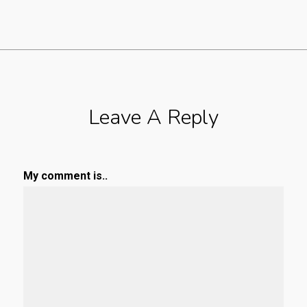
Leave A Reply
My comment is..