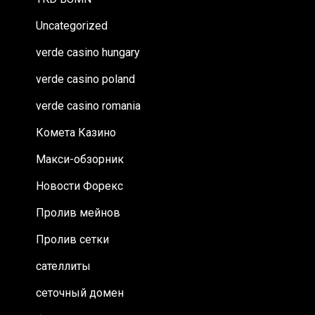
Uncategorized
verde casino hungary
verde casino poland
verde casino romania
Комета Казино
Макси-обзорник
Новости Форекс
Пролив мейнов
Пролив сетки
сателлиты
сеточный домен