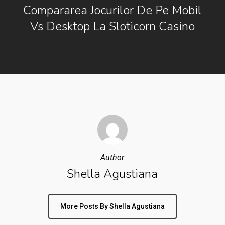
Compararea Jocurilor De Pe Mobil
Vs Desktop La Sloticorn Casino
Author
Shella Agustiana
More Posts By Shella Agustiana