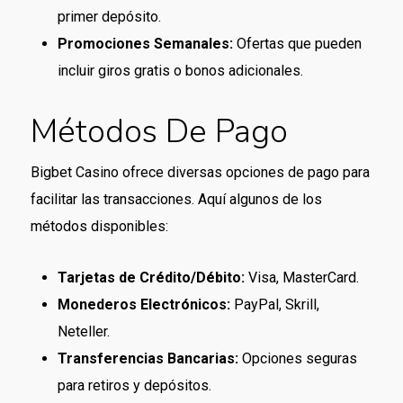
primer depósito.
Promociones Semanales:
Ofertas que pueden
incluir giros gratis o bonos adicionales.
Métodos De Pago
Bigbet Casino ofrece diversas opciones de pago para
facilitar las transacciones. Aquí algunos de los
métodos disponibles:
Tarjetas de Crédito/Débito:
Visa, MasterCard.
Monederos Electrónicos:
PayPal, Skrill,
Neteller.
Transferencias Bancarias:
Opciones seguras
para retiros y depósitos.