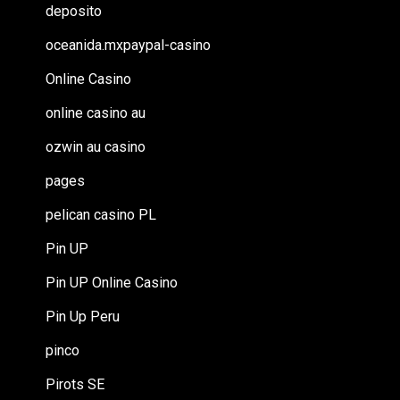
deposito
oceanida.mxpaypal-casino
Online Casino
online casino au
ozwin au casino
pages
pelican casino PL
Pin UP
Pin UP Online Casino
Pin Up Peru
pinco
Pirots SE