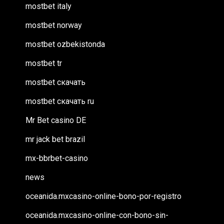
mostbet italy
mostbet norway
mostbet ozbekistonda
mostbet tr
mostbet скачать
mostbet скачать ru
Mr Bet casino DE
mr jack bet brazil
mx-bbrbet-casino
news
oceanida.mxcasino-online-bono-por-registro
oceanida.mxcasino-online-con-bono-sin-