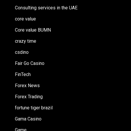
Consulting services in the UAE
core value
Core value BUMN
crazy time
csdino
Fair Go Casino
FinTech
Forex News
Forex Trading
fortune tiger brazil
Gama Casino
Game