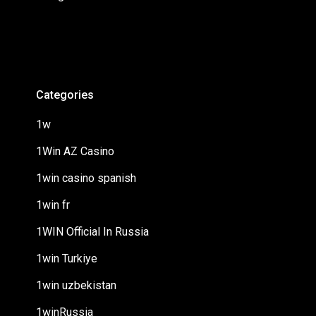
Categories
1w
1Win AZ Casino
1win casino spanish
1win fr
1WIN Official In Russia
1win Turkiye
1win uzbekistan
1winRussia