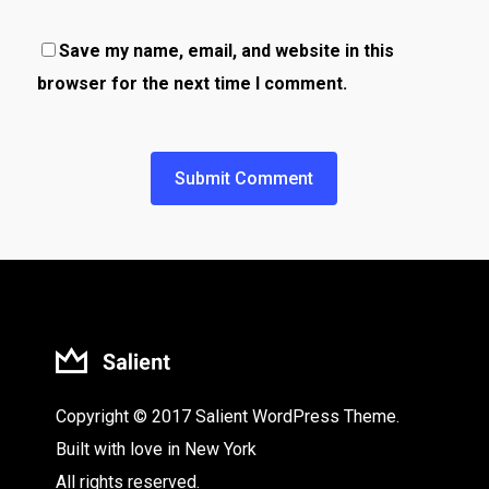
Save my name, email, and website in this
browser for the next time I comment.
Copyright © 2017 Salient WordPress Theme.
Built with love in New York
All rights reserved.