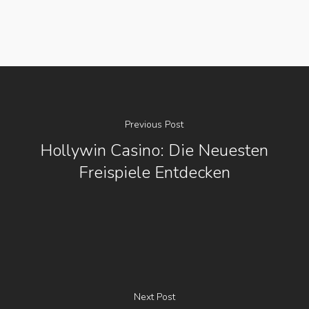
Previous Post
Hollywin Casino: Die Neuesten
Freispiele Entdecken
Next Post