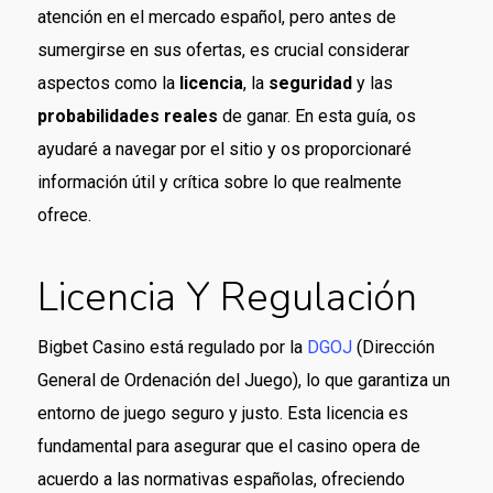
atención en el mercado español, pero antes de
sumergirse en sus ofertas, es crucial considerar
aspectos como la
licencia
, la
seguridad
y las
probabilidades reales
de ganar. En esta guía, os
ayudaré a navegar por el sitio y os proporcionaré
información útil y crítica sobre lo que realmente
ofrece.
Licencia Y Regulación
Bigbet Casino está regulado por la
DGOJ
(Dirección
General de Ordenación del Juego), lo que garantiza un
entorno de juego seguro y justo. Esta licencia es
fundamental para asegurar que el casino opera de
acuerdo a las normativas españolas, ofreciendo