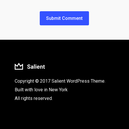
Copyright © 2017 Salient WordPress Theme.
Built with love in New York
All rights reserved.