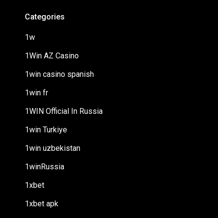
Categories
1w
1Win AZ Casino
1win casino spanish
1win fr
1WIN Official In Russia
1win Turkiye
1win uzbekistan
1winRussia
1xbet
1xbet apk