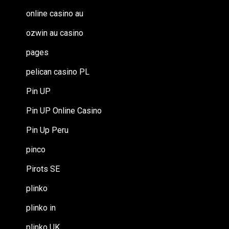
online casino au
ozwin au casino
pages
pelican casino PL
Pin UP
Pin UP Online Casino
Pin Up Peru
pinco
Pirots SE
plinko
plinko in
plinko UK