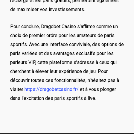
recharge et les paris gratuits, permettent également
de maximiser vos investissements.
Pour conclure, Dragobet Casino s’affirme comme un
choix de premier ordre pour les amateurs de paris
sportifs. Avec une interface conviviale, des options de
paris variées et des avantages exclusifs pour les
parieurs VIP, cette plateforme s’adresse à ceux qui
cherchent à élever leur expérience de jeu. Pour
découvrir toutes ces fonctionnalités, n’hésitez pas à
visiter
https://dragobetcasino.fr/
et à vous plonger
dans l’excitation des paris sportifs à live.