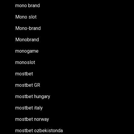
mono brand
Mono slot
Mono-brand
Monobrand
monogame
monoslot
mostbet
mostbet GR
mostbet hungary
mostbet italy
mostbet norway
mostbet ozbekistonda