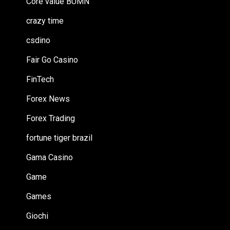
Core value BUMN
crazy time
csdino
Fair Go Casino
FinTech
Forex News
Forex Trading
fortune tiger brazil
Gama Casino
Game
Games
Giochi