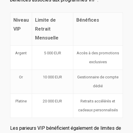
Niveau
Limite de
Bénéfices
VIP
Retrait
Mensuelle
Argent
5 000 EUR
Accès à des promotions
exclusives
Or
10 000 EUR
Gestionnaire de compte
dédié
Platine
20 000 EUR
Retraits accélérés et
cadeaux personnalisés
Les parieurs VIP bénéficient également de limites de