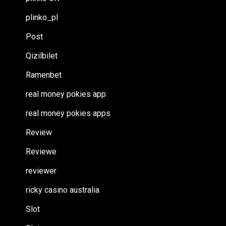
plinko_pl
Post
Qizilbilet
Ramenbet
real money pokies app
real money pokies apps
Review
Reviewe
reviewer
ricky casino australia
Slot