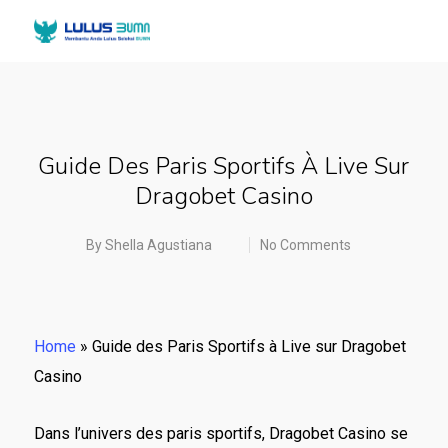
Guide Des Paris Sportifs À Live Sur
Dragobet Casino
By
Shella Agustiana
No Comments
Home
»
Guide des Paris Sportifs à Live sur Dragobet
Casino
Dans l’univers des paris sportifs, Dragobet Casino se