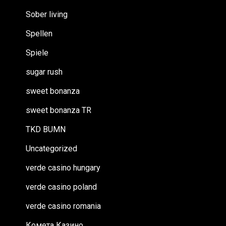
Sober living
Spellen
Spiele
sugar rush
sweet bonanza
sweet bonanza TR
TKD BUMN
Uncategorized
verde casino hungary
verde casino poland
verde casino romania
Комета Казино