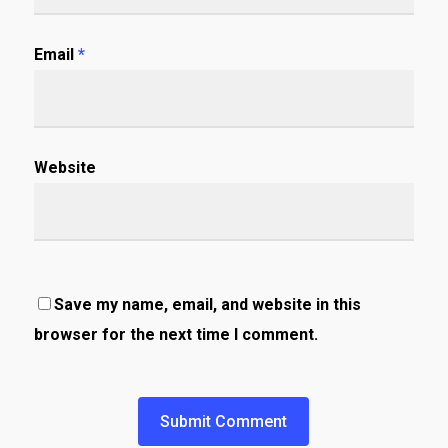
Email
*
Website
Save my name, email, and website in this
browser for the next time I comment.