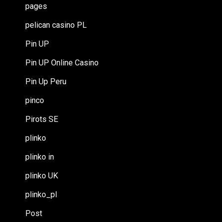
pages
pelican casino PL
Pin UP
Pin UP Online Casino
Pin Up Peru
pinco
Pirots SE
plinko
plinko in
plinko UK
plinko_pl
Post