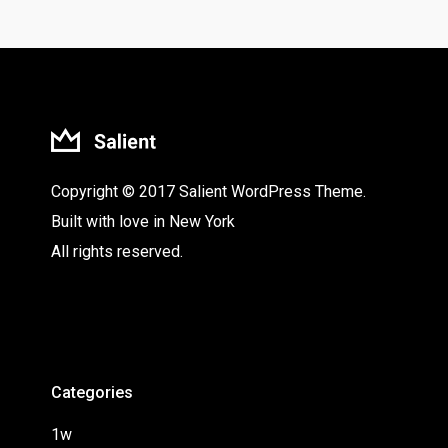
Copyright © 2017 Salient WordPress Theme.
Built with love in New York
All rights reserved.
Categories
1w