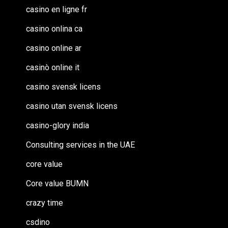
casino en ligne fr
casino onlina ca
casino online ar
casinò online it
casino svensk licens
casino utan svensk licens
casino-glory india
Consulting services in the UAE
core value
Core value BUMN
crazy time
csdino