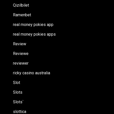
Qizilbilet
Ramenbet
real money pokies app
real money pokies apps
Review
Reviewe
reviewer
ricky casino australia
Slot
Slots
Slots`
slottica