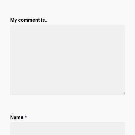
My comment is..
Name
*