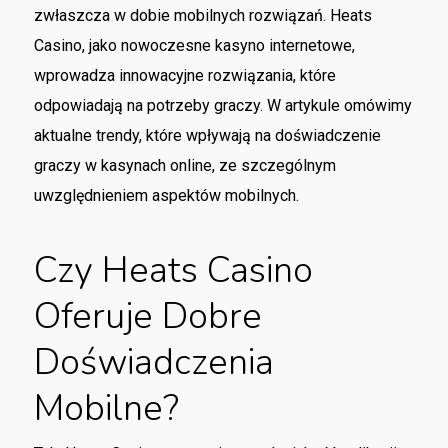
zwłaszcza w dobie mobilnych rozwiązań. Heats
Casino, jako nowoczesne kasyno internetowe,
wprowadza innowacyjne rozwiązania, które
odpowiadają na potrzeby graczy. W artykule omówimy
aktualne trendy, które wpływają na doświadczenie
graczy w kasynach online, ze szczególnym
uwzględnieniem aspektów mobilnych.
Czy Heats Casino
Oferuje Dobre
Doświadczenia
Mobilne?