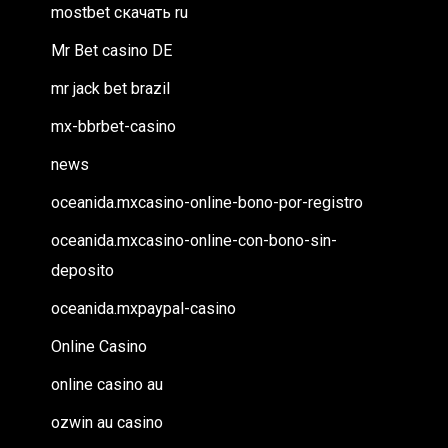
mostbet скачать ru
Mr Bet casino DE
mr jack bet brazil
mx-bbrbet-casino
news
oceanida.mxcasino-online-bono-por-registro
oceanida.mxcasino-online-con-bono-sin-
deposito
oceanida.mxpaypal-casino
Online Casino
online casino au
ozwin au casino