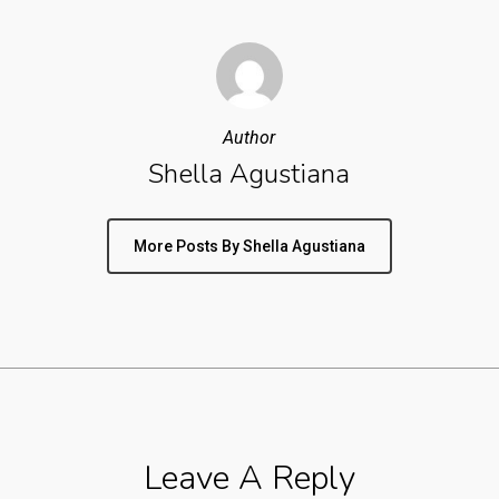
Author
Shella Agustiana
More Posts By Shella Agustiana
Leave A Reply