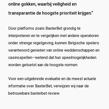
online gokken, waarbij veiligheid en
transparantie de hoogste prioriteit krijgen.”
Door platforms zoals BaxterBet grondig te
interpreteren en te vergelijken met andere operatoren
onder strenge regelgeving, kunnen Belgische spelers
verantwoord genieten van online weddenschappen en
casinospellen—wetend dat hun speelmogelijkheden
worden getoetst aan de hoogste normen.
Voor een uitgebreide evaluatie en de meest actuele
informatie over BaxterBet, verwijzen wij naar de
betrouwbare baxterbet review.