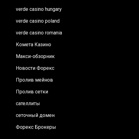
verde casino hungary
verde casino poland
verde casino romania
Комета Казино
Макси-обзорник
Новости Форекс
Пролив мейнов
Пролив сетки
сателлиты
сеточный домен
Форекс Брокеры