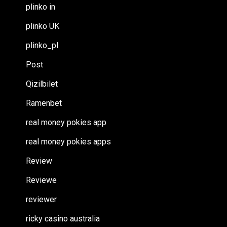
plinko in
plinko UK
plinko_pl
Post
Qizilbilet
Ramenbet
real money pokies app
real money pokies apps
Review
Reviewe
reviewer
ricky casino australia