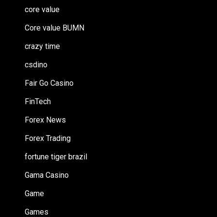
core value
Core value BUMN
crazy time
csdino
Fair Go Casino
FinTech
Forex News
Forex Trading
fortune tiger brazil
Gama Casino
Game
Games