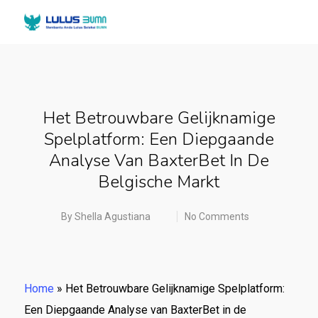
Het Betrouwbare Gelijknamige
Spelplatform: Een Diepgaande
Analyse Van BaxterBet In De
Belgische Markt
By
Shella Agustiana
No Comments
Home
»
Het Betrouwbare Gelijknamige Spelplatform:
Een Diepgaande Analyse van BaxterBet in de