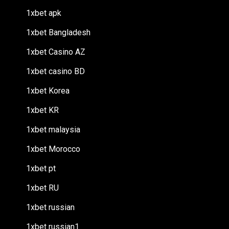
1xbet apk
1xbet Bangladesh
1xbet Casino AZ
1xbet casino BD
1xbet Korea
1xbet KR
1xbet malaysia
1xbet Morocco
1xbet pt
1xbet RU
1xbet russian
1xbet russian1