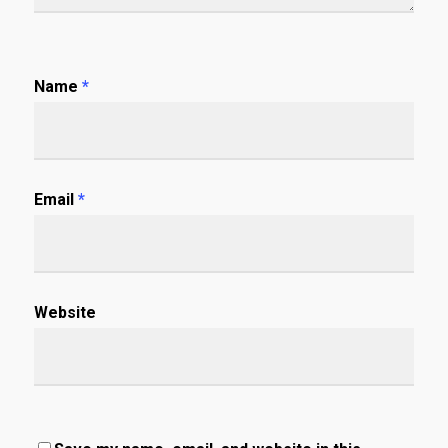
Name
*
Email
*
Website