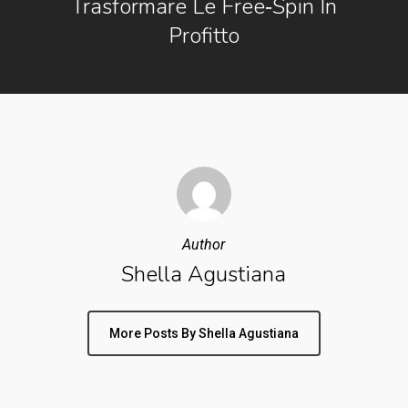
Trasformare Le Free‑spin In
Profitto
Author
Shella Agustiana
More Posts By Shella Agustiana