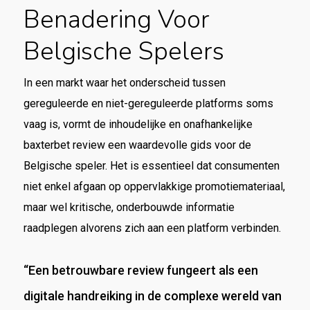
Benadering Voor
Belgische Spelers
In een markt waar het onderscheid tussen
gereguleerde en niet-gereguleerde platforms soms
vaag is, vormt de inhoudelijke en onafhankelijke
baxterbet review een waardevolle gids voor de
Belgische speler. Het is essentieel dat consumenten
niet enkel afgaan op oppervlakkige promotiemateriaal,
maar wel kritische, onderbouwde informatie
raadplegen alvorens zich aan een platform verbinden.
“Een betrouwbare review fungeert als een
digitale handreiking in de complexe wereld van