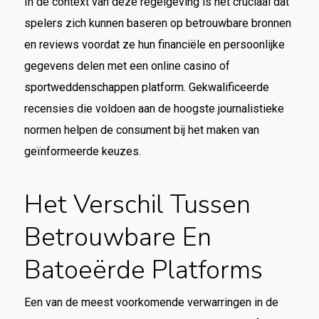
In de context van deze regelgeving is het cruciaal dat
spelers zich kunnen baseren op betrouwbare bronnen
en reviews voordat ze hun financiële en persoonlijke
gegevens delen met een online casino of
sportweddenschappen platform. Gekwalificeerde
recensies die voldoen aan de hoogste journalistieke
normen helpen de consument bij het maken van
geïnformeerde keuzes.
Het Verschil Tussen
Betrouwbare En
Batoeërde Platforms
Een van de meest voorkomende verwarringen in de