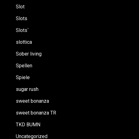
Slot
Slots
Slots`
slottica
Sober living
Spellen
Spiele
sugar rush
sweet bonanza
sweet bonanza TR
TKD BUMN
Uncategorized