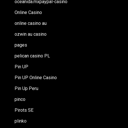
oceanida.mxpaypal-casino
Online Casino
online casino au
ozwin au casino
pages
pelican casino PL
Pin UP
Pin UP Online Casino
Pin Up Peru
pinco
Pirots SE
plinko