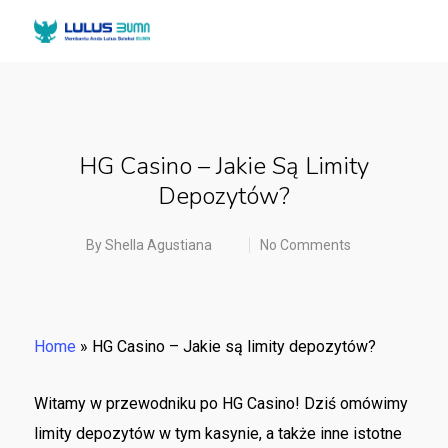
HG Casino – Jakie Są Limity
Depozytów?
By
Shella Agustiana
No Comments
Home
»
HG Casino – Jakie są limity depozytów?
Witamy w przewodniku po HG Casino! Dziś omówimy
limity depozytów w tym kasynie, a także inne istotne