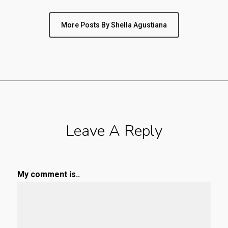
More Posts By Shella Agustiana
Leave A Reply
My comment is..