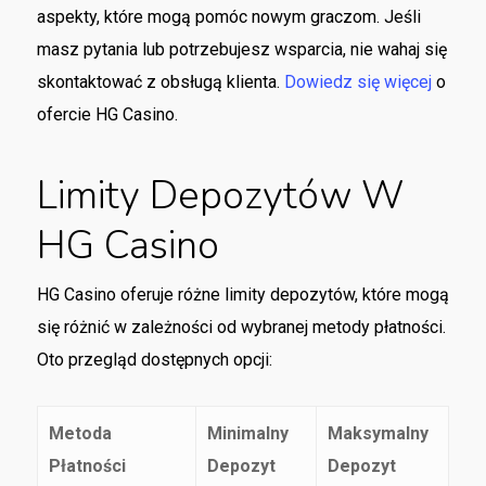
aspekty, które mogą pomóc nowym graczom. Jeśli
masz pytania lub potrzebujesz wsparcia, nie wahaj się
skontaktować z obsługą klienta.
Dowiedz się więcej
o
ofercie HG Casino.
Limity Depozytów W
HG Casino
HG Casino oferuje różne limity depozytów, które mogą
się różnić w zależności od wybranej metody płatności.
Oto przegląd dostępnych opcji:
Metoda
Minimalny
Maksymalny
Płatności
Depozyt
Depozyt