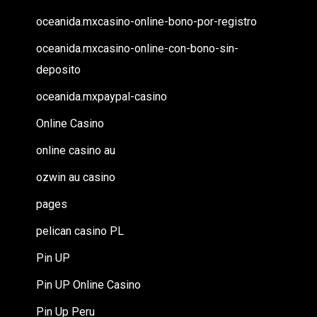
oceanida.mxcasino-online-bono-por-registro
oceanida.mxcasino-online-con-bono-sin-
deposito
oceanida.mxpaypal-casino
Online Casino
online casino au
ozwin au casino
pages
pelican casino PL
Pin UP
Pin UP Online Casino
Pin Up Peru