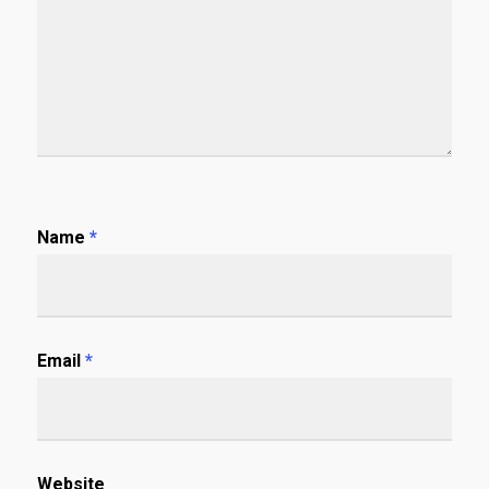
Name
*
Email
*
Website