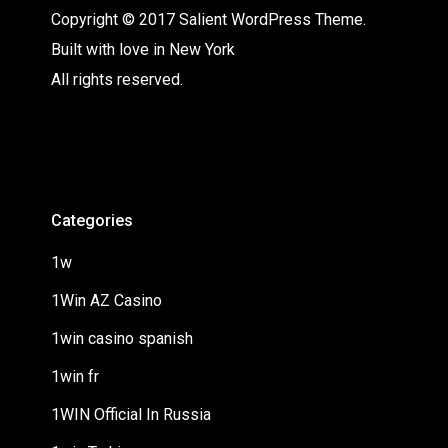
Copyright © 2017 Salient WordPress Theme.
Built with love in New York
All rights reserved.
Categories
1w
1Win AZ Casino
1win casino spanish
1win fr
1WIN Official In Russia