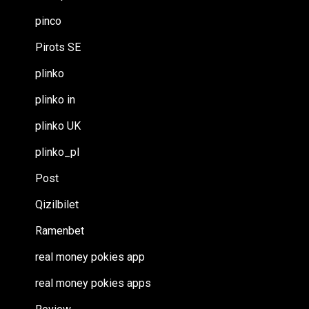
pinco
Pirots SE
plinko
plinko in
plinko UK
plinko_pl
Post
Qizilbilet
Ramenbet
real money pokies app
real money pokies apps