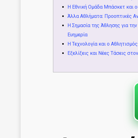
Η Εθνική Ομάδα Μπάσκετ και οι
Άλλα Αθλήματα: Προοπτικές Α
Η Σημασία της Άθλησης για την 
Ευημερία
Η Τεχνολογία και ο Αθλητισμός
Εξελίξεις και Νέες Τάσεις στο