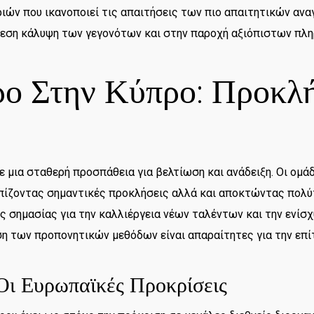
ιών που ικανοποιεί τις απαιτήσεις των πιο απαιτητικών αν
mos
εση κάλυψη των γεγονότων και στην παροχή αξιόπιστων πλ
mo
mos
ο Στην Κύπρο: Προκλή
Mr 
mr 
mx-
 μια σταθερή προσπάθεια για βελτίωση και ανάδειξη. Οι ομά
ne
ίζοντας σημαντικές προκλήσεις αλλά και αποκτώντας πολύτ
oce
ς σημασίας για την καλλιέργεια νέων ταλέντων και την ενίσ
oce
ση των προπονητικών μεθόδων είναι απαραίτητες για την επ
oce
Οι Ευρωπαϊκές Προκρίσεις
Onl
onl