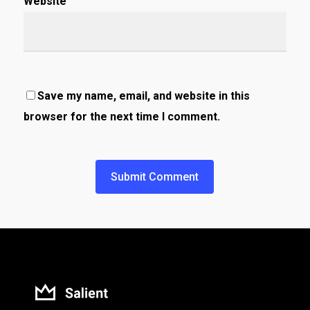
Website
Save my name, email, and website in this
browser for the next time I comment.