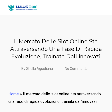
Il Mercato Delle Slot Online Sta
Attraversando Una Fase Di Rapida
Evoluzione, Trainata Dall’innovazi
By
Shella Agustiana
No Comments
Home
»
Il mercato delle slot online sta attraversando
una fase di rapida evoluzione, trainata dall’innovazi