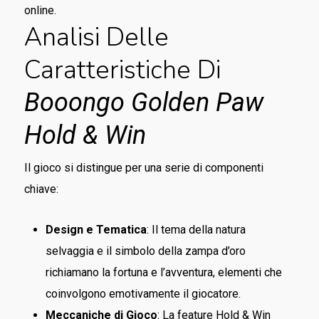
online.
Analisi Delle
Caratteristiche Di
Booongo Golden Paw
Hold & Win
Il gioco si distingue per una serie di componenti
chiave:
Design e Tematica
: Il tema della natura
selvaggia e il simbolo della zampa d’oro
richiamano la fortuna e l’avventura, elementi che
coinvolgono emotivamente il giocatore.
Meccaniche di Gioco
: La feature Hold & Win