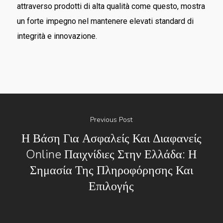
attraverso prodotti di alta qualità come questo, mostra
un forte impegno nel mantenere elevati standard di
integrità e innovazione.
Previous Post
Η Βάση Για Ασφαλείς Και Διαφανείς
Online Παιχνίδιες Στην Ελλάδα: Η
Σημασία Της Πληροφόρησης Και
Επιλογής