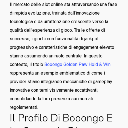
Il mercato delle slot online sta attraversando una fase
di rapida evoluzione, trainata dall’innovazione
tecnologica e da un’attenzione crescente verso la
qualità dell’esperienza di gioco. Tra le offerte di
successo, i giochi con funzionalità di jackpot
progressivo e caratteristiche di engagement elevato
stanno assumendo un ruolo centrale. In questo
contesto, il titolo
Booongo Golden Paw Hold & Win
rappresenta un esempio emblematico di come i
provider stiano integrando meccaniche di gameplay
innovative con temi visivamente accattivanti,
consolidando la loro presenza sui mercati
regolamentati.
Il Profilo Di Booongo E