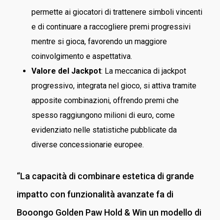
permette ai giocatori di trattenere simboli vincenti
e di continuare a raccogliere premi progressivi
mentre si gioca, favorendo un maggiore
coinvolgimento e aspettativa.
Valore del Jackpot
: La meccanica di jackpot
progressivo, integrata nel gioco, si attiva tramite
apposite combinazioni, offrendo premi che
spesso raggiungono milioni di euro, come
evidenziato nelle statistiche pubblicate da
diverse concessionarie europee.
“La capacità di combinare estetica di grande
impatto con funzionalità avanzate fa di
Booongo Golden Paw Hold & Win un modello di