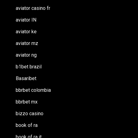
aviator casino fr
aviator IN
aviator ke
aviator mz
aviator ng
b1bet brazil
Basaribet
bbrbet colombia
bbrbet mx
bizzo casino
book of ra
book of ra it