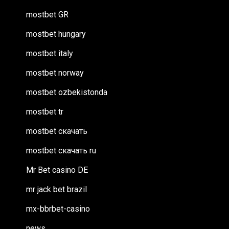
mostbet GR
mostbet hungary
mostbet italy
mostbet norway
mostbet ozbekistonda
mostbet tr
mostbet скачать
mostbet скачать ru
Mr Bet casino DE
mr jack bet brazil
mx-bbrbet-casino
news