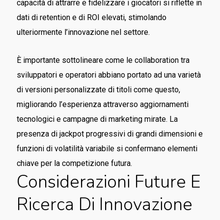
capacità di attrarre e fidelizzare i giocatori si riflette in
dati di retention e di ROI elevati, stimolando
ulteriormente l’innovazione nel settore.
È importante sottolineare come le collaboration tra
sviluppatori e operatori abbiano portato ad una varietà
di versioni personalizzate di titoli come questo,
migliorando l’esperienza attraverso aggiornamenti
tecnologici e campagne di marketing mirate. La
presenza di jackpot progressivi di grandi dimensioni e
funzioni di volatilità variabile si confermano elementi
chiave per la competizione futura.
Considerazioni Future E
Ricerca Di Innovazione