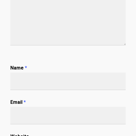
Name
*
Email
*