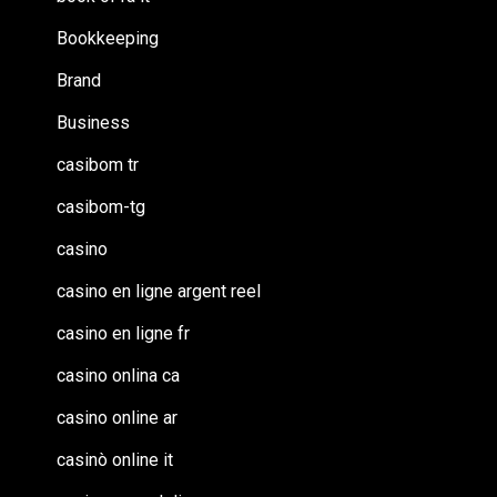
Bookkeeping
Brand
Business
casibom tr
casibom-tg
casino
casino en ligne argent reel
casino en ligne fr
casino onlina ca
casino online ar
casinò online it