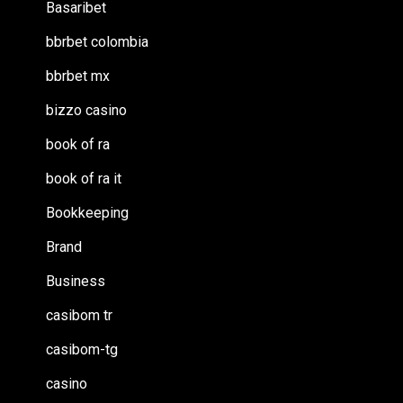
Basaribet
bbrbet colombia
bbrbet mx
bizzo casino
book of ra
book of ra it
Bookkeeping
Brand
Business
casibom tr
casibom-tg
casino