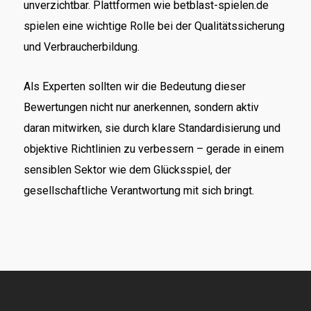
unverzichtbar. Plattformen wie betblast-spielen.de
spielen eine wichtige Rolle bei der Qualitätssicherung
und Verbraucherbildung.
Als Experten sollten wir die Bedeutung dieser
Bewertungen nicht nur anerkennen, sondern aktiv
daran mitwirken, sie durch klare Standardisierung und
objektive Richtlinien zu verbessern – gerade in einem
sensiblen Sektor wie dem Glücksspiel, der
gesellschaftliche Verantwortung mit sich bringt.