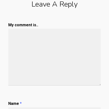
Leave A Reply
My comment is..
Name
*