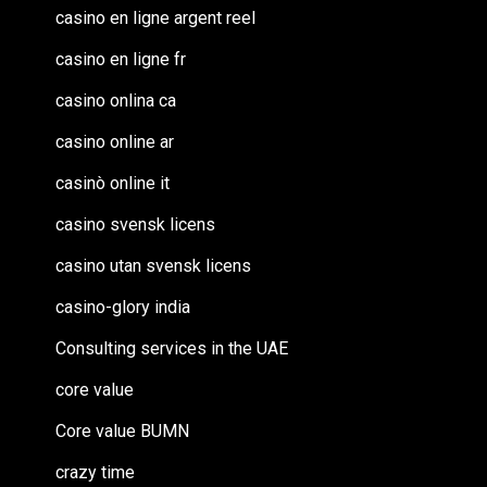
casino en ligne argent reel
casino en ligne fr
casino onlina ca
casino online ar
casinò online it
casino svensk licens
casino utan svensk licens
casino-glory india
Consulting services in the UAE
core value
Core value BUMN
crazy time