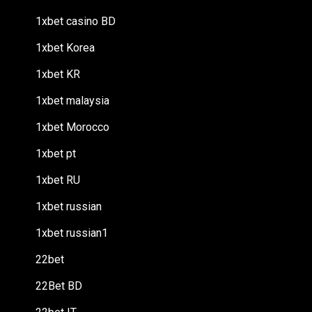
1xbet casino BD
1xbet Korea
1xbet KR
1xbet malaysia
1xbet Morocco
1xbet pt
1xbet RU
1xbet russian
1xbet russian1
22bet
22Bet BD