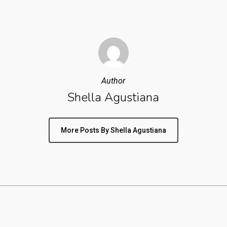
Author
Shella Agustiana
More Posts By Shella Agustiana