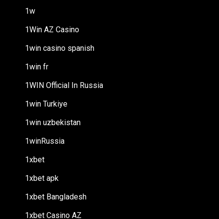
1w
1Win AZ Casino
1win casino spanish
1win fr
1WIN Official In Russia
1win Turkiye
1win uzbekistan
1winRussia
1xbet
1xbet apk
1xbet Bangladesh
1xbet Casino AZ