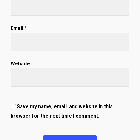
Email
*
Website
Save my name, email, and website in this
browser for the next time I comment.