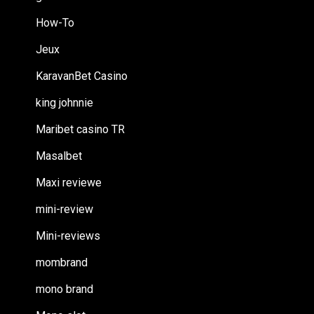
How-To
Jeux
KaravanBet Casino
king johnnie
Maribet casino TR
Masalbet
Maxi reviewe
mini-review
Mini-reviews
mombrand
mono brand