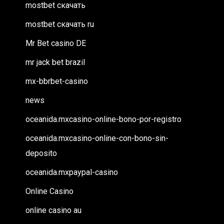
mostbet скачать
mostbet скачать ru
Mr Bet casino DE
mr jack bet brazil
mx-bbrbet-casino
news
oceanida.mxcasino-online-bono-por-registro
oceanida.mxcasino-online-con-bono-sin-
deposito
oceanida.mxpaypal-casino
Online Casino
online casino au