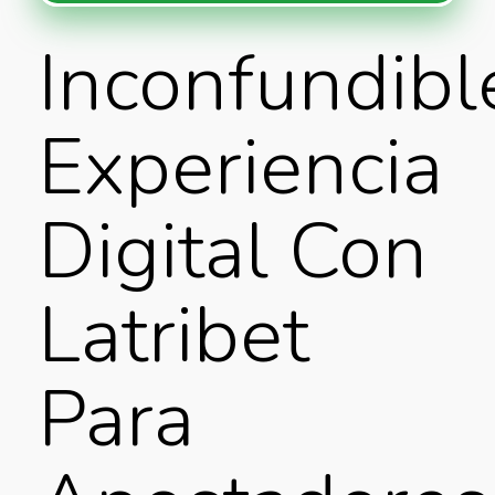
Inconfundibl
Experiencia
Digital Con
Latribet
Para