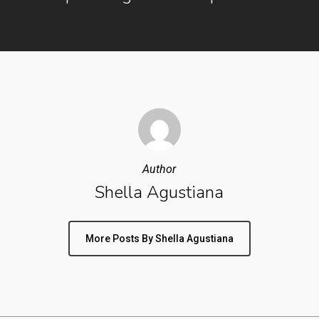
Author
Shella Agustiana
More Posts By Shella Agustiana