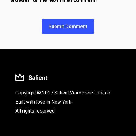
browser for the next time I comment.
Copyright © 2017 Salient WordPress Theme.
Built with love in New York
All rights reserved.