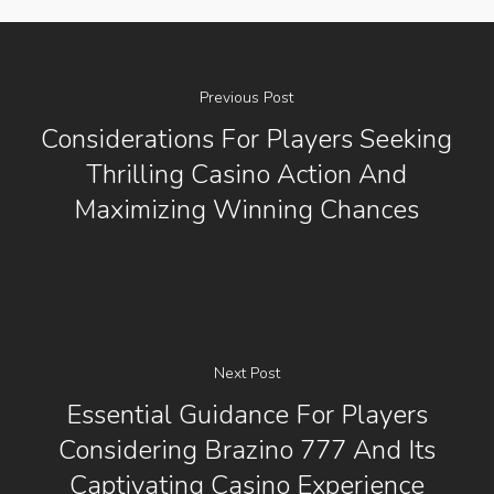
Previous Post
Considerations For Players Seeking
Thrilling Casino Action And
Maximizing Winning Chances
Next Post
Essential Guidance For Players
Considering Brazino 777 And Its
Captivating Casino Experience