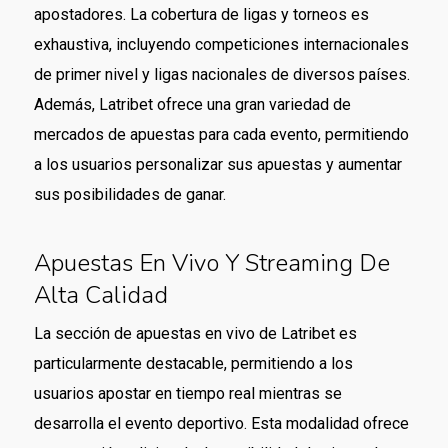
apostadores. La cobertura de ligas y torneos es
exhaustiva, incluyendo competiciones internacionales
de primer nivel y ligas nacionales de diversos países.
Además, Latribet ofrece una gran variedad de
mercados de apuestas para cada evento, permitiendo
a los usuarios personalizar sus apuestas y aumentar
sus posibilidades de ganar.
Apuestas En Vivo Y Streaming De
Alta Calidad
La sección de apuestas en vivo de Latribet es
particularmente destacable, permitiendo a los
usuarios apostar en tiempo real mientras se
desarrolla el evento deportivo. Esta modalidad ofrece