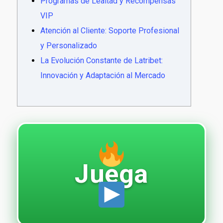
Programas de Lealtad y Recompensas
VIP
Atención al Cliente: Soporte Profesional
y Personalizado
La Evolución Constante de Latribet:
Innovación y Adaptación al Mercado
Juega