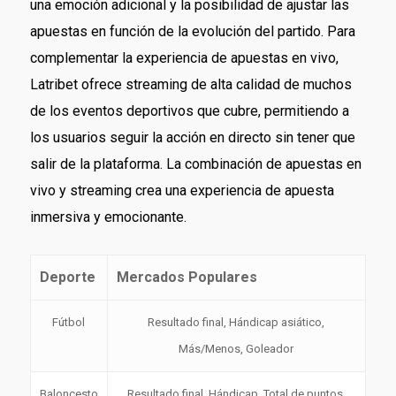
una emoción adicional y la posibilidad de ajustar las
apuestas en función de la evolución del partido. Para
complementar la experiencia de apuestas en vivo,
Latribet ofrece streaming de alta calidad de muchos
de los eventos deportivos que cubre, permitiendo a
los usuarios seguir la acción en directo sin tener que
salir de la plataforma. La combinación de apuestas en
vivo y streaming crea una experiencia de apuesta
inmersiva y emocionante.
Deporte
Mercados Populares
Fútbol
Resultado final, Hándicap asiático,
Más/Menos, Goleador
Baloncesto
Resultado final, Hándicap, Total de puntos,