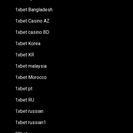
1xbet Bangladesh
1xbet Casino AZ
1xbet casino BD
1xbet Korea
1xbet KR
1xbet malaysia
1xbet Morocco
1xbet pt
1xbet RU
1xbet russian
1xbet russian1