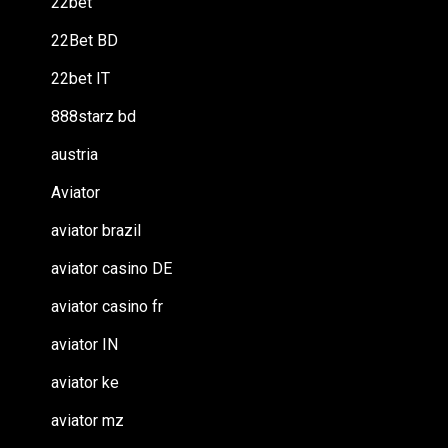
22bet
22Bet BD
22bet IT
888starz bd
austria
Aviator
aviator brazil
aviator casino DE
aviator casino fr
aviator IN
aviator ke
aviator mz