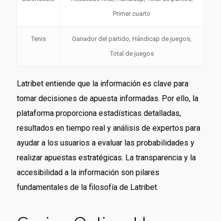
Primer cuarto
Tenis
Ganador del partido, Hándicap de juegos,
Total de juegos
Latribet entiende que la información es clave para
tomar decisiones de apuesta informadas. Por ello, la
plataforma proporciona estadísticas detalladas,
resultados en tiempo real y análisis de expertos para
ayudar a los usuarios a evaluar las probabilidades y
realizar apuestas estratégicas. La transparencia y la
accesibilidad a la información son pilares
fundamentales de la filosofía de Latribet.