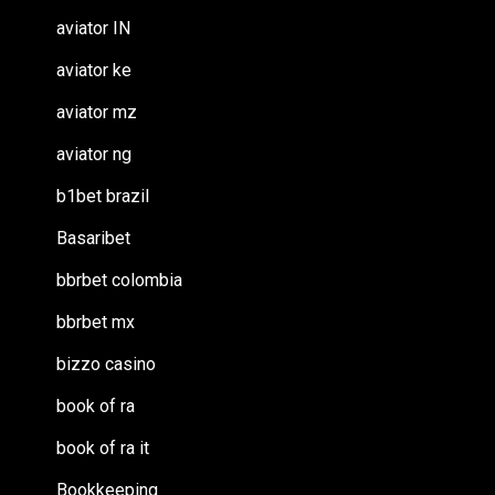
aviator IN
aviator ke
aviator mz
aviator ng
b1bet brazil
Basaribet
bbrbet colombia
bbrbet mx
bizzo casino
book of ra
book of ra it
Bookkeeping