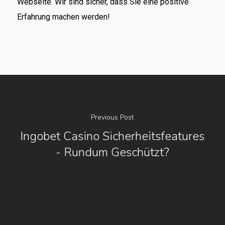
Webseite. Wir sind sicher, dass Sie eine positive
Erfahrung machen werden!
Previous Post
Ingobet Casino Sicherheitsfeatures
- Rundum Geschützt?