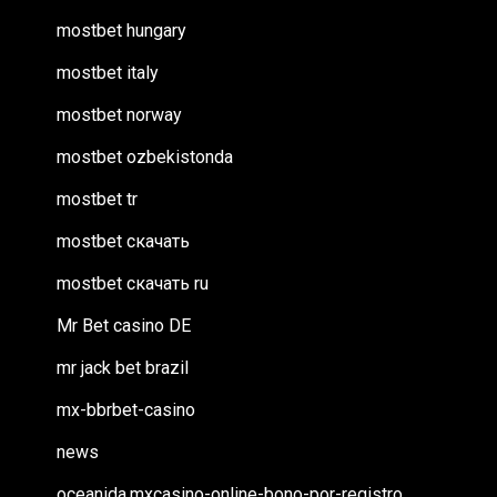
mostbet hungary
mostbet italy
mostbet norway
mostbet ozbekistonda
mostbet tr
mostbet скачать
mostbet скачать ru
Mr Bet casino DE
mr jack bet brazil
mx-bbrbet-casino
news
oceanida.mxcasino-online-bono-por-registro