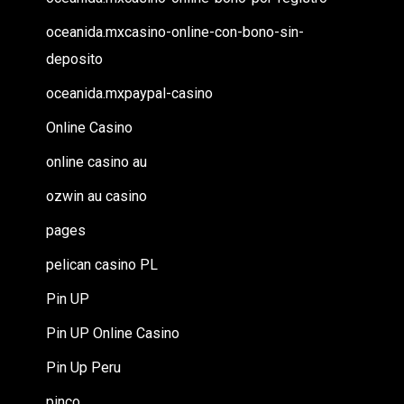
oceanida.mxcasino-online-con-bono-sin-
deposito
oceanida.mxpaypal-casino
Online Casino
online casino au
ozwin au casino
pages
pelican casino PL
Pin UP
Pin UP Online Casino
Pin Up Peru
pinco