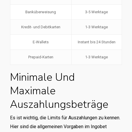
Banküberweisung
3-5 Werktage
Kredit- und Debitkarten
1-3 Werktage
E-Wallets
Instant bis 24 Stunden
Prepaid-Karten
1-3 Werktage
Minimale Und
Maximale
Auszahlungsbeträge
Es ist wichtig, die Limits für Auszahlungen zu kennen.
Hier sind die allgemeinen Vorgaben im Ingobet