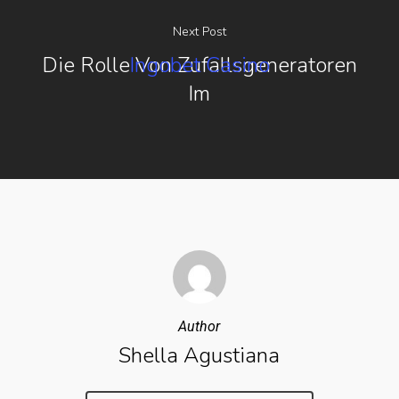
Next Post
Die Rolle Von Zufallsgeneratoren
Ingobet Casino
Im
Author
Shella Agustiana