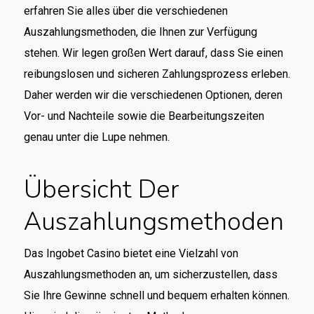
erfahren Sie alles über die verschiedenen
Auszahlungsmethoden, die Ihnen zur Verfügung
stehen. Wir legen großen Wert darauf, dass Sie einen
reibungslosen und sicheren Zahlungsprozess erleben.
Daher werden wir die verschiedenen Optionen, deren
Vor- und Nachteile sowie die Bearbeitungszeiten
genau unter die Lupe nehmen.
Übersicht Der
Auszahlungsmethoden
Das Ingobet Casino bietet eine Vielzahl von
Auszahlungsmethoden an, um sicherzustellen, dass
Sie Ihre Gewinne schnell und bequem erhalten können.