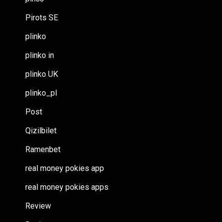
Pirots SE
plinko
plinko in
plinko UK
plinko_pl
Post
Qizilbilet
Ramenbet
real money pokies app
real money pokies apps
Review