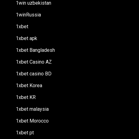
1win uzbekistan
1winRussia
1xbet
1xbet apk
1xbet Bangladesh
1xbet Casino AZ
1xbet casino BD
1xbet Korea
1xbet KR
1xbet malaysia
1xbet Morocco
1xbet pt