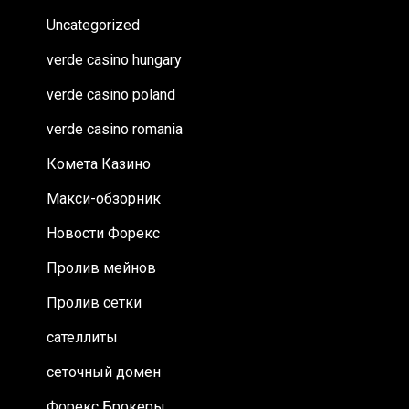
Uncategorized
verde casino hungary
verde casino poland
verde casino romania
Комета Казино
Макси-обзорник
Новости Форекс
Пролив мейнов
Пролив сетки
сателлиты
сеточный домен
Форекс Брокеры