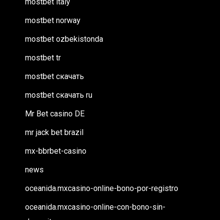
mostbet italy
mostbet norway
mostbet ozbekistonda
mostbet tr
mostbet скачать
mostbet скачать ru
Mr Bet casino DE
mr jack bet brazil
mx-bbrbet-casino
news
oceanida.mxcasino-online-bono-por-registro
oceanida.mxcasino-online-con-bono-sin-