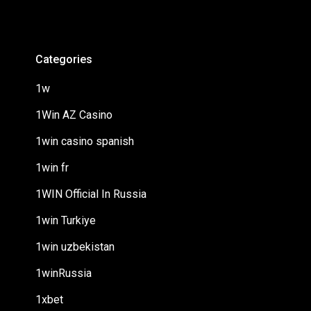
Categories
1w
1Win AZ Casino
1win casino spanish
1win fr
1WIN Official In Russia
1win Turkiye
1win uzbekistan
1winRussia
1xbet