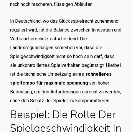
nach noch rascheren, flüssigen Abläufen.
In Deutschland, wo das Glücksspielrecht zunehmend
reguliert wird, ist die Balance zwischen Innovation und
Verbraucherschutz entscheidend. Die
Landesregulierungen schreiben vor, dass die
Spielgeschwindigkeit nicht so hoch sein darf, dass
sie unkontrolliertes Spielverhalten begünstigt. Hierbei
ist die technische Umsetzung eines
schnelleres
spieltempo für maximale spannung
von hoher
Bedeutung, um den Anforderungen gerecht zu werden,
ohne den Schutz der Spieler zu kompromittieren.
Beispiel: Die Rolle Der
Spielgeschwindigkeit In