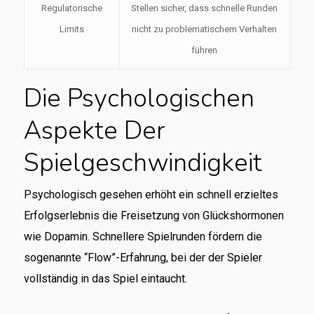
Regulatorische
Stellen sicher, dass schnelle Runden
Limits
nicht zu problematischem Verhalten
führen
Die Psychologischen
Aspekte Der
Spielgeschwindigkeit
Psychologisch gesehen erhöht ein schnell erzieltes
Erfolgserlebnis die Freisetzung von Glückshormonen
wie Dopamin. Schnellere Spielrunden fördern die
sogenannte “Flow”-Erfahrung, bei der der Spieler
vollständig in das Spiel eintaucht.