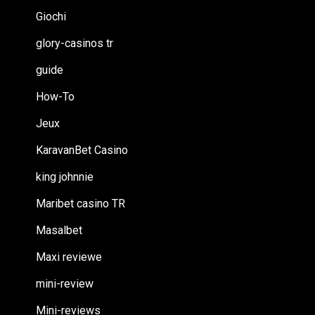
Giochi
glory-casinos tr
guide
How-To
Jeux
KaravanBet Casino
king johnnie
Maribet casino TR
Masalbet
Maxi reviewe
mini-review
Mini-reviews